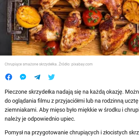
Wojna na Ukrainie
Świat
Jedzenie
Chrupiące smażone skrzydełka. Źródło: pixabay.com
Pieczone skrzydełka nadają się na każdą okazję. Moż
do oglądania filmu z przyjaciółmi lub na rodzinną ucztę
ziemniakami. Aby mięso było miękkie w środku i chrup
należy je odpowiednio upiec.
Pomysł na przygotowanie chrupiących i złocistych skr