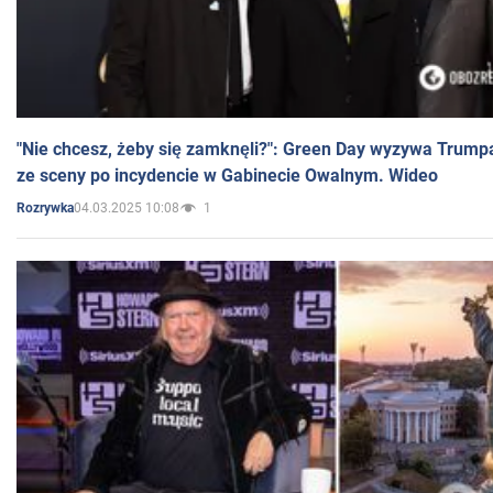
"Nie chcesz, żeby się zamknęli?": Green Day wyzywa Trump
ze sceny po incydencie w Gabinecie Owalnym. Wideo
04.03.2025 10:08
1
Rozrywka