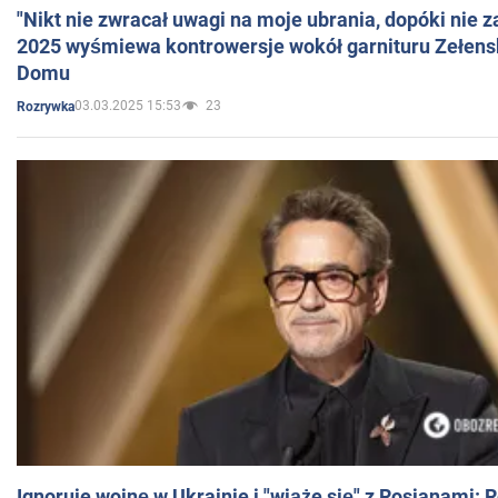
"Nikt nie zwracał uwagi na moje ubrania, dopóki nie z
2025 wyśmiewa kontrowersje wokół garnituru Zełens
Domu
03.03.2025 15:53
23
Rozrywka
Ignoruje wojnę w Ukrainie i "wiąże się" z Rosjanami: 