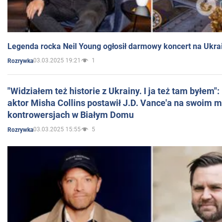
Legenda rocka Neil Young ogłosił darmowy koncert na Ukra
03.03.2025 19:21
1
Rozrywka
"Widziałem też historie z Ukrainy. I ja też tam byłem"
aktor Misha Collins postawił J.D. Vance'a na swoim m
kontrowersjach w Białym Domu
03.03.2025 15:55
5
Rozrywka