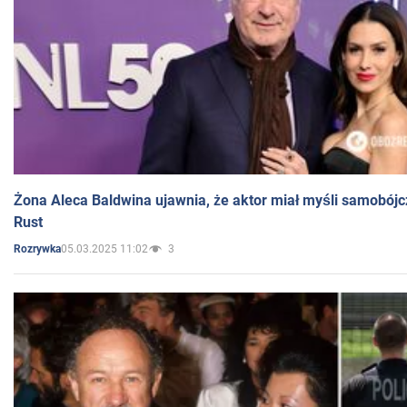
Żona Aleca Baldwina ujawnia, że aktor miał myśli samobójc
Rust
05.03.2025 11:02
3
Rozrywka