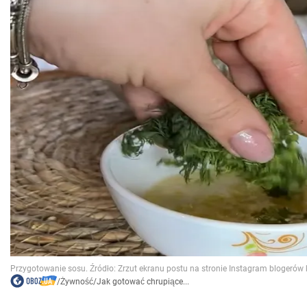
/
Żywność
/
Jak gotować chrupiące...