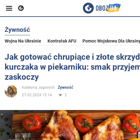
Żywność
Biznes
Wojna Na Ukrainie
Kontratak AFU
Pomoc Wojskowa Dla Ukrain
Sport
Jak gotować chrupiące i złote skrzyd
kurczaka w piekarniku: smak przyjem
Rozrywka
zaskoczy
Kateryna Jagovych
Żywność
Życie
27.02.2024 13:14
2
Polityka
Społeczeństwo