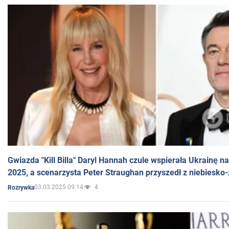
Gwiazda "Kill Billa" Daryl Hannah czule wspierała Ukrainę 
2025, a scenarzysta Peter Straughan przyszedł z niebiesko-
03.03.2025 09:14
4
Rozrywka