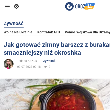
Żywność
Biznes
Wojna Na Ukrainie
Kontratak AFU
Pomoc Wojskowa Dla Ukrain
Sport
Jak gotować zimny barszcz z buraka
smaczniejszy niż okroshka
Rozrywka
Tetiana Koziuk
Żywność
09.07.2023 09:18
2
Życie
Polityka
Społeczeństwo