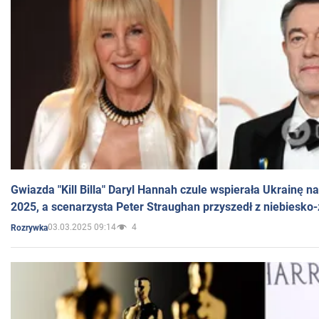
Gwiazda "Kill Billa" Daryl Hannah czule wspierała Ukrainę 
2025, a scenarzysta Peter Straughan przyszedł z niebiesko-
03.03.2025 09:14
4
Rozrywka