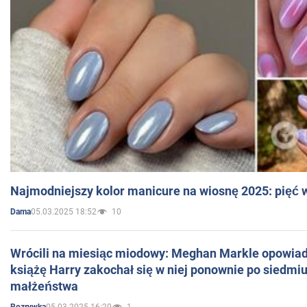
Najmodniejszy kolor manicure na wiosnę 2025: pięć
05.03.2025 18:52
10
Dama
Wrócili na miesiąc miodowy: Meghan Markle opowiada
książę Harry zakochał się w niej ponownie po siedmiu
małżeństwa
05.03.2025 16:20
1