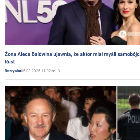
Żona Aleca Baldwina ujawnia, że aktor miał myśli samobójc
Rust
05.03.2025 11:02
3
Rozrywka