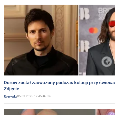
Durow został zauważony podczas kolacji przy świeca
Zdjęcie
05.03.2025 19:45
36
Rozrywka