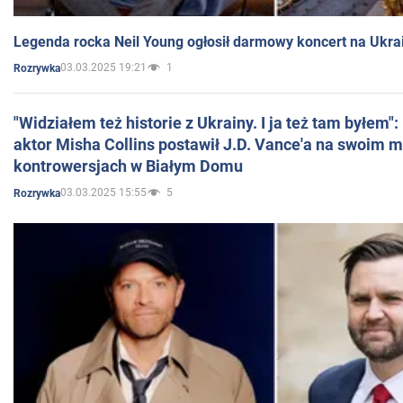
Legenda rocka Neil Young ogłosił darmowy koncert na Ukra
03.03.2025 19:21
1
Rozrywka
"Widziałem też historie z Ukrainy. I ja też tam byłem"
aktor Misha Collins postawił J.D. Vance'a na swoim m
kontrowersjach w Białym Domu
03.03.2025 15:55
5
Rozrywka