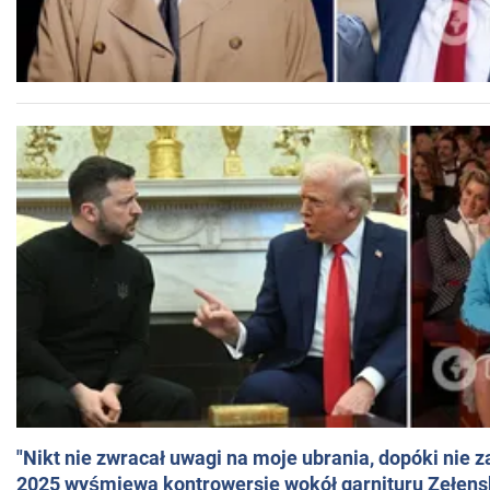
"Nikt nie zwracał uwagi na moje ubrania, dopóki nie z
2025 wyśmiewa kontrowersje wokół garnituru Zełens