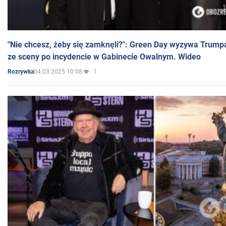
"Nie chcesz, żeby się zamknęli?": Green Day wyzywa Trump
ze sceny po incydencie w Gabinecie Owalnym. Wideo
04.03.2025 10:08
1
Rozrywka