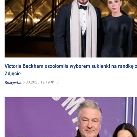
Victoria Beckham oszołomiła wyborem sukienki na randkę
Zdjęcie
05.03.2025 12:19
3
Rozrywka