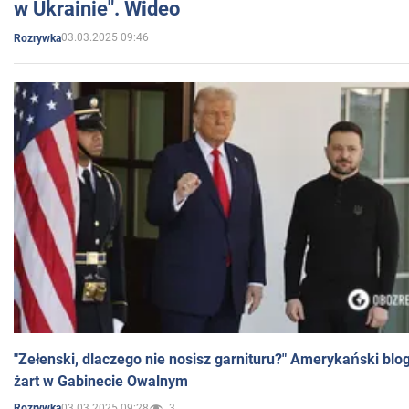
w Ukrainie". Wideo
03.03.2025 09:46
Rozrywka
"Zełenski, dlaczego nie nosisz garnituru?" Amerykański blo
żart w Gabinecie Owalnym
03.03.2025 09:28
3
Rozrywka