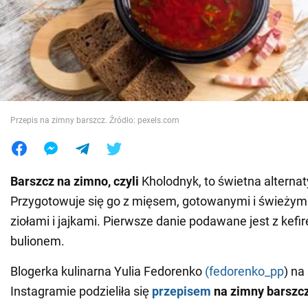
Wojna na Ukrainie
Świat
Jedzenie
Przepis na zimny barszcz. Źródło: pexels.com
Barszcz na zimno, czyli
Kholodnyk, to świetna alternat
Przygotowuje się go z mięsem, gotowanymi i świeżym
ziołami i jajkami. Pierwsze danie podawane jest z kefi
bulionem.
Blogerka kulinarna Yulia Fedorenko
(fedorenko_pp
) na
Instagramie podzieliła się
przepisem
na zimny barszc