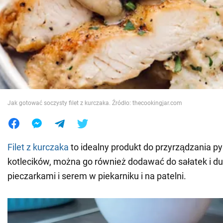
Wojna na Ukrainie
Świat
Jedzenie
Jak gotować soczysty filet z kurczaka. Źródło: thecookingjar.com
Filet z kurczaka
to idealny produkt do przyrządzania py
kotlecików, można go również dodawać do sałatek i d
pieczarkami i serem w piekarniku i na patelni.