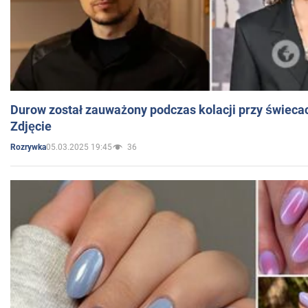
Durow został zauważony podczas kolacji przy świeca
Zdjęcie
05.03.2025 19:45
36
Rozrywka