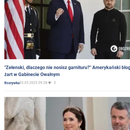
"Zełenski, dlaczego nie nosisz garnituru?" Amerykański blo
żart w Gabinecie Owalnym
03.03.2025 09:28
3
Rozrywka