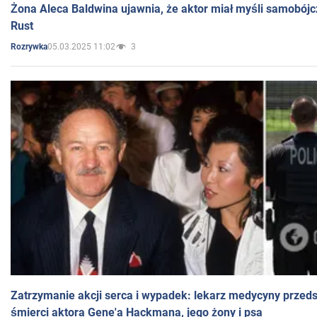
Żona Aleca Baldwina ujawnia, że aktor miał myśli samobójc
Rust
05.03.2025 11:02
3
Rozrywka
Zatrzymanie akcji serca i wypadek: lekarz medycyny przedst
śmierci aktora Gene'a Hackmana, jego żony i psa