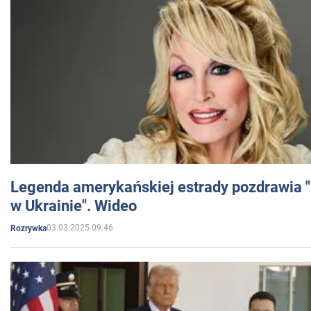
Legenda amerykańskiej estrady pozdrawia "br
w Ukrainie". Wideo
03.03.2025 09:46
Rozrywka