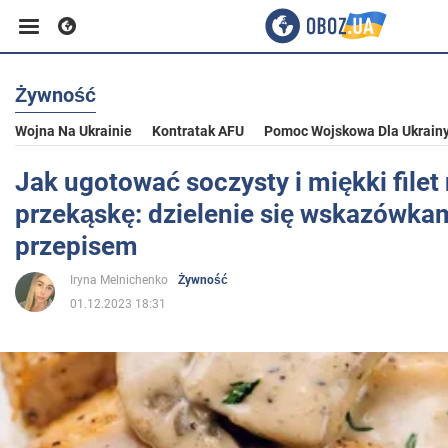
Żywność
Biznes
Wojna Na Ukrainie
Kontratak AFU
Pomoc Wojskowa Dla Ukrain
Sport
Jak ugotować soczysty i miękki filet
przekąskę: dzielenie się wskazówkam
Rozrywka
przepisem
Iryna Melnichenko
Żywność
Życie
01.12.2023 18:31
Polityka
Społeczeństwo