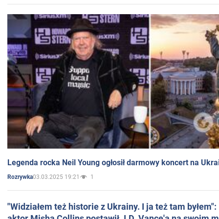
Legenda rocka Neil Young ogłosił darmowy koncert na Ukra
03.03.2025 19:21
1
Rozrywka
"Widziałem też historie z Ukrainy. I ja też tam byłem"
aktor Misha Collins postawił J.D. Vance'a na swoim m