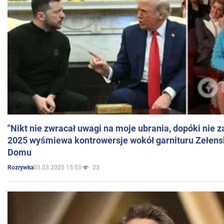
"Nikt nie zwracał uwagi na moje ubrania, dopóki nie z
2025 wyśmiewa kontrowersje wokół garnituru Zełens
Domu
03.03.2025 15:53
23
Rozrywka