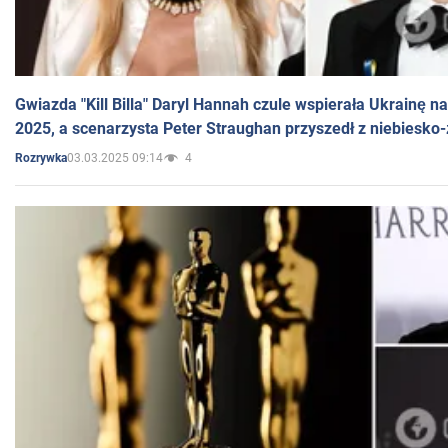
Gwiazda "Kill Billa" Daryl Hannah czule wspierała Ukrainę 
2025, a scenarzysta Peter Straughan przyszedł z niebiesko-
03.03.2025 09:14
4
Rozrywka