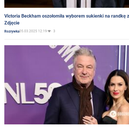
Victoria Beckham oszołomiła wyborem sukienki na randkę
Zdjęcie
05.03.2025 12:19
3
Rozrywka