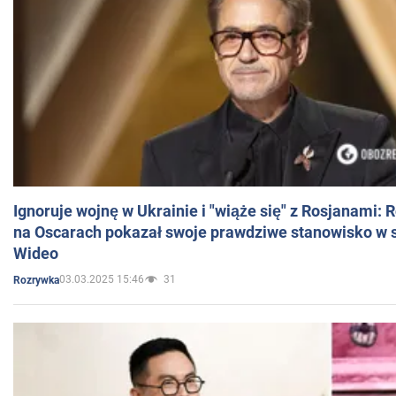
Ignoruje wojnę w Ukrainie i "wiąże się" z Rosjanami: 
na Oscarach pokazał swoje prawdziwe stanowisko w s
Wideo
03.03.2025 15:46
31
Rozrywka