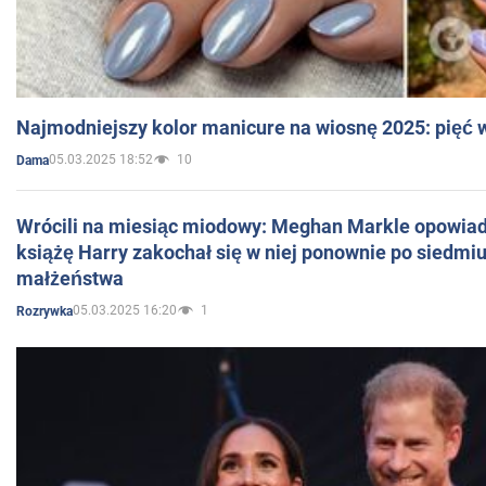
Najmodniejszy kolor manicure na wiosnę 2025: pięć
05.03.2025 18:52
10
Dama
Wrócili na miesiąc miodowy: Meghan Markle opowiada
książę Harry zakochał się w niej ponownie po siedmiu
małżeństwa
05.03.2025 16:20
1
Rozrywka