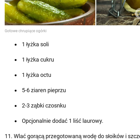
1 łyżka soli
1 łyżka cukru
1 łyżka octu
5-6 ziaren pieprzu
2-3 ząbki czosnku
Opcjonalnie dodać 1 liść laurowy.
11. Wlać gorącą przegotowaną wodę do słoików i szcze