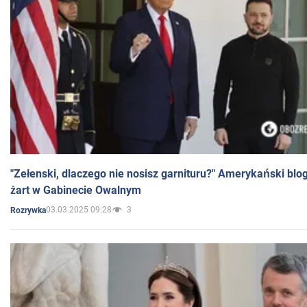
"Zełenski, dlaczego nie nosisz garnituru?" Amerykański blo
żart w Gabinecie Owalnym
03.03.2025 09:28
3
Rozrywka