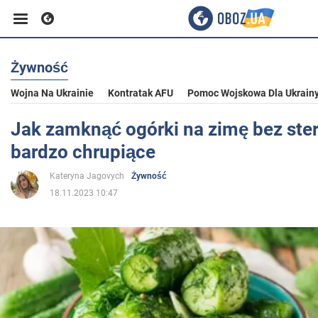
Żywność
Biznes
Wojna Na Ukrainie
Kontratak AFU
Pomoc Wojskowa Dla Ukrain
Sport
Jak zamknąć ogórki na zimę bez stery
bardzo chrupiące
Rozrywka
Kateryna Jagovych
Żywność
18.11.2023 10:47
Życie
Polityka
Społeczeństwo