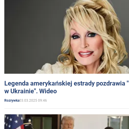
Legenda amerykańskiej estrady pozdrawia "br
w Ukrainie". Wideo
03.03.2025 09:46
Rozrywka