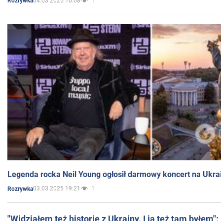
04.03.2025 10:08
1
Rozrywka
Legenda rocka Neil Young ogłosił darmowy koncert na Ukra
03.03.2025 19:21
1
Rozrywka
"Widziałem też historie z Ukrainy. I ja też tam byłem"