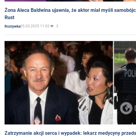
Żona Aleca Baldwina ujawnia, że aktor miał myśli samobójc
Rust
05.03.2025 11:02
3
Rozrywka
Zatrzymanie akcji serca i wypadek: lekarz medycyny przedst