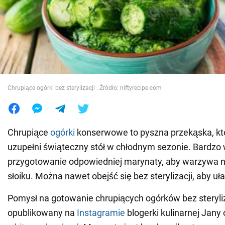
Wojna na Ukrainie
Świat
Jedzenie
Chrupiące ogórki bez sterylizacji . Źródło: niftyrecipe.com
Chrupiące
ogórki
konserwowe to pyszna przekąska, kt
uzupełni świąteczny stół w chłodnym sezonie. Bardzo 
przygotowanie odpowiedniej marynaty, aby warzywa n
słoiku. Można nawet obejść się bez sterylizacji, aby uł
Pomysł na gotowanie chrupiących ogórków bez steryliz
opublikowany na
Instagramie
blogerki kulinarnej Jany