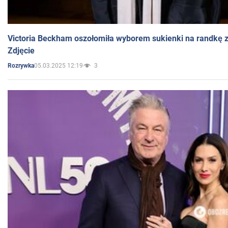
Victoria Beckham oszołomiła wyborem sukienki na randkę
Zdjęcie
05.03.2025 12:19
3
Rozrywka