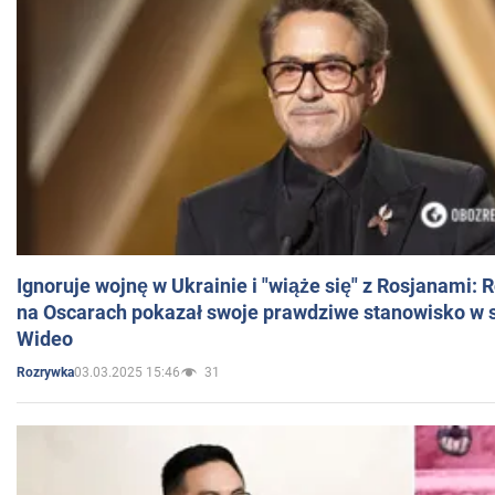
Ignoruje wojnę w Ukrainie i "wiąże się" z Rosjanami: 
na Oscarach pokazał swoje prawdziwe stanowisko w s
Wideo
03.03.2025 15:46
31
Rozrywka