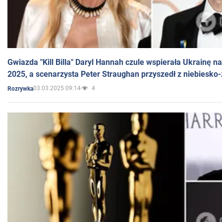
Gwiazda "Kill Billa" Daryl Hannah czule wspierała Ukrainę 
2025, a scenarzysta Peter Straughan przyszedł z niebiesko-
03.03.2025 09:14
4
Rozrywka