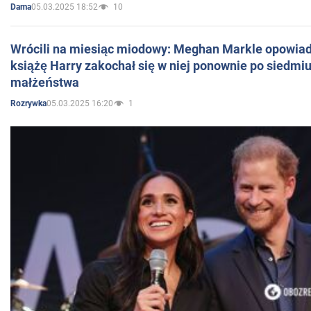
05.03.2025 18:52
10
Dama
Wrócili na miesiąc miodowy: Meghan Markle opowiada
książę Harry zakochał się w niej ponownie po siedmiu
małżeństwa
05.03.2025 16:20
1
Rozrywka