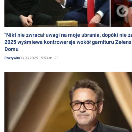
"Nikt nie zwracał uwagi na moje ubrania, dopóki nie z
2025 wyśmiewa kontrowersje wokół garnituru Zełens
Domu
03.03.2025 15:53
23
Rozrywka