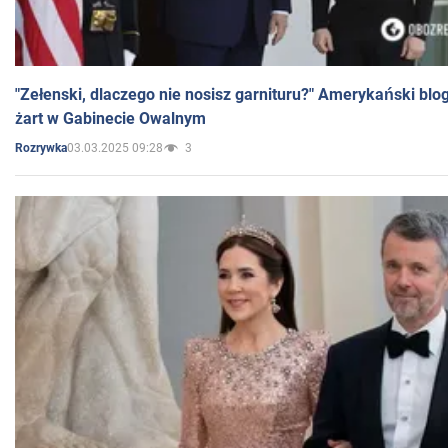
"Zełenski, dlaczego nie nosisz garnituru?" Amerykański blo
żart w Gabinecie Owalnym
03.03.2025 09:28
3
Rozrywka