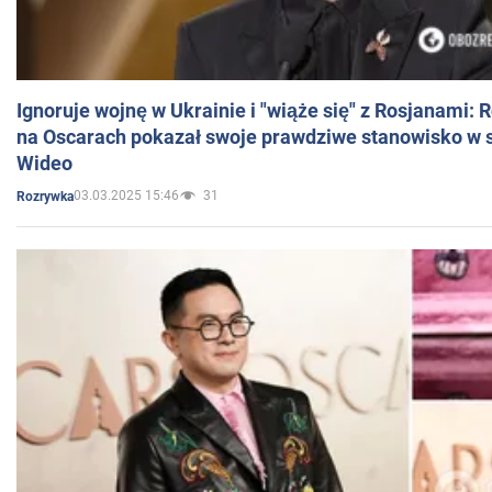
Ignoruje wojnę w Ukrainie i "wiąże się" z Rosjanami: 
na Oscarach pokazał swoje prawdziwe stanowisko w s
Wideo
03.03.2025 15:46
31
Rozrywka