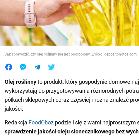
Wojna na Ukrainie
Świat
Jedzenie
Jak sprawdzić, czy olej roślinny nie jest podrobiony. Źródło: depositphotos.com
Olej roślinny
to produkt, który gospodynie domowe naj
wykorzystują do przygotowywania różnorodnych potr
półkach sklepowych coraz częściej można znaleźć prod
jakości.
Redakcja
FoodOboz
podzieli się z wami najprostszym
sprawdzenie jakości oleju słonecznikowego bez wyc