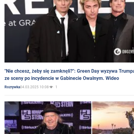
"Nie chcesz, żeby się zamknęli?": Green Day wyzywa Trump
ze sceny po incydencie w Gabinecie Owalnym. Wideo
04.03.2025 10:08
1
Rozrywka