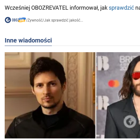
Wcześniej OBOZREVATEL informował, jak
sprawdzić
na
/
Żywność
/
Jak sprawdzić jakość...
Inne wiadomości