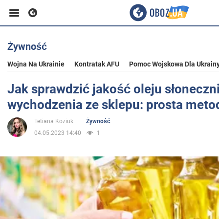
Żywność
Biznes
Wojna Na Ukrainie
Kontratak AFU
Pomoc Wojskowa Dla Ukrain
Sport
Jak sprawdzić jakość oleju słonecz
wychodzenia ze sklepu: prosta meto
Rozrywka
Tetiana Koziuk
Żywność
04.05.2023 14:40
1
Życie
Polityka
Społeczeństwo