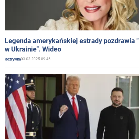
Legenda amerykańskiej estrady pozdrawia "br
w Ukrainie". Wideo
03.03.2025 09:46
Rozrywka