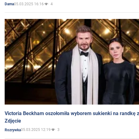
05.03.2025 16:16
4
Dama
Victoria Beckham oszołomiła wyborem sukienki na randkę
Zdjęcie
05.03.2025 12:19
3
Rozrywka