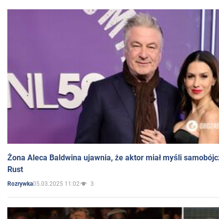
Żona Aleca Baldwina ujawnia, że aktor miał myśli samobójc
Rust
05.03.2025 11:02
3
Rozrywka