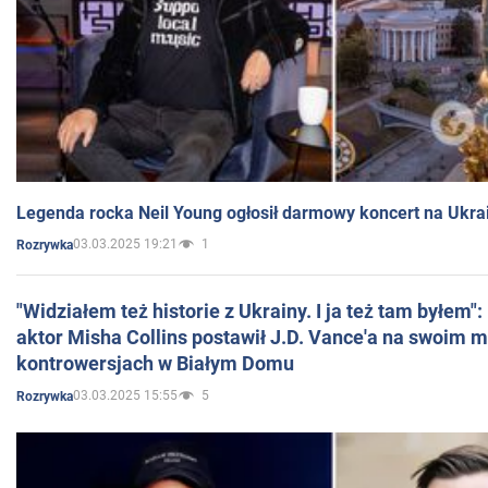
Legenda rocka Neil Young ogłosił darmowy koncert na Ukra
03.03.2025 19:21
1
Rozrywka
"Widziałem też historie z Ukrainy. I ja też tam byłem"
aktor Misha Collins postawił J.D. Vance'a na swoim m
kontrowersjach w Białym Domu
03.03.2025 15:55
5
Rozrywka