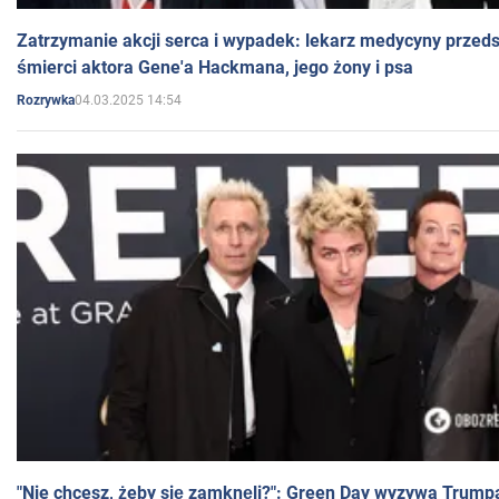
Zatrzymanie akcji serca i wypadek: lekarz medycyny przedst
śmierci aktora Gene'a Hackmana, jego żony i psa
04.03.2025 14:54
Rozrywka
"Nie chcesz, żeby się zamknęli?": Green Day wyzywa Trump