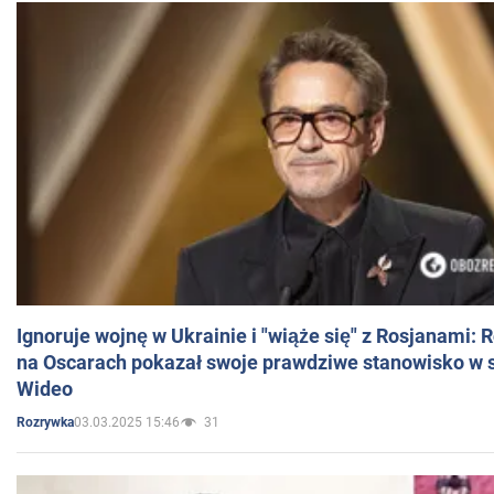
Ignoruje wojnę w Ukrainie i "wiąże się" z Rosjanami: 
na Oscarach pokazał swoje prawdziwe stanowisko w s
Wideo
03.03.2025 15:46
31
Rozrywka