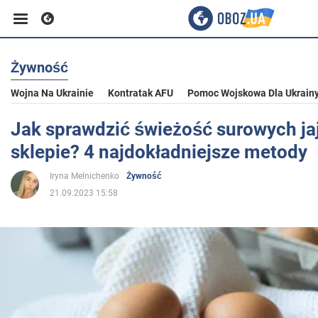
Żywność
Biznes
Wojna Na Ukrainie
Kontratak AFU
Pomoc Wojskowa Dla Ukrain
Sport
Jak sprawdzić świeżość surowych ja
sklepie? 4 najdokładniejsze metody
Rozrywka
Iryna Melnichenko
Żywność
21.09.2023 15:58
Życie
Polityka
Społeczeństwo