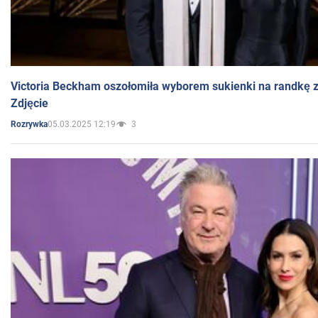
Victoria Beckham oszołomiła wyborem sukienki na randkę
Zdjęcie
05.03.2025 12:19
3
Rozrywka