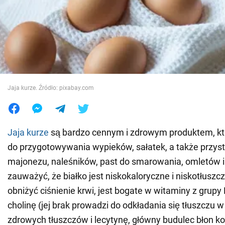
Wojna na Ukrainie
Świat
Jedzenie
Jaja kurze. Źródło: pixabay.com
Jaja kurze
są bardzo cennym i zdrowym produktem, kt
do przygotowywania wypieków, sałatek, a także przys
majonezu, naleśników, past do smarowania, omletów i 
zauważyć, że białko jest niskokaloryczne i niskotłus
obniżyć ciśnienie krwi, jest bogate w witaminy z grupy 
cholinę (jej brak prowadzi do odkładania się tłuszczu w
zdrowych tłuszczów i lecytynę, główny budulec błon 