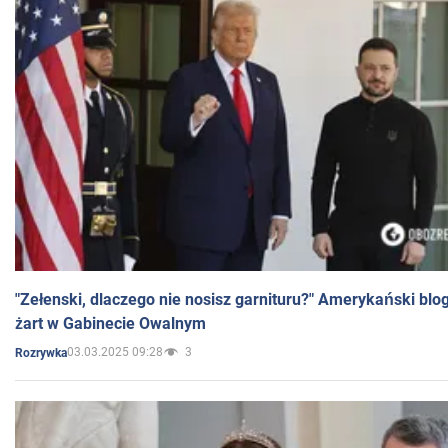
"Zełenski, dlaczego nie nosisz garnituru?" Amerykański blo
żart w Gabinecie Owalnym
03.03.2025 09:28
3
Rozrywka