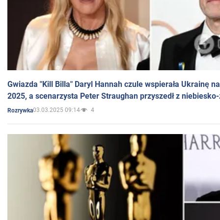
Gwiazda "Kill Billa" Daryl Hannah czule wspierała Ukrainę 
2025, a scenarzysta Peter Straughan przyszedł z niebiesko-
03.03.2025 09:14
4
Rozrywka