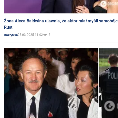
Żona Aleca Baldwina ujawnia, że aktor miał myśli samobójc
Rust
05.03.2025 11:02
3
Rozrywka