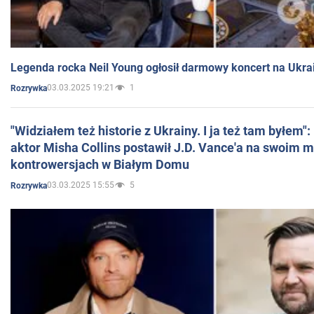
Legenda rocka Neil Young ogłosił darmowy koncert na Ukra
03.03.2025 19:21
1
Rozrywka
"Widziałem też historie z Ukrainy. I ja też tam byłem"
aktor Misha Collins postawił J.D. Vance'a na swoim m
kontrowersjach w Białym Domu
03.03.2025 15:55
5
Rozrywka