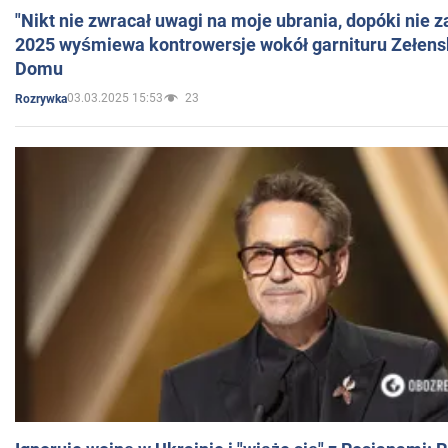
"Nikt nie zwracał uwagi na moje ubrania, dopóki nie z
2025 wyśmiewa kontrowersje wokół garnituru Zełens
Domu
03.03.2025 15:53
23
Rozrywka