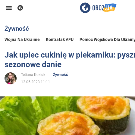
Żywność
Biznes
Wojna Na Ukrainie
Kontratak AFU
Pomoc Wojskowa Dla Ukrain
Sport
Jak upiec cukinię w piekarniku: pysz
sezonowe danie
Rozrywka
Tetiana Koziuk
Żywność
12.05.2023 11:11
Życie
Polityka
Społeczeństwo