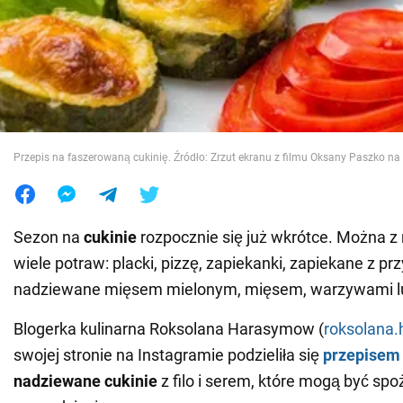
Wojna na Ukrainie
Świat
Jedzenie
Przepis na faszerowaną cukinię. Źródło: Zrzut ekranu z filmu Oksany Paszko n
Sezon na
cukinie
rozpocznie się już wkrótce. Można z
wiele potraw: placki, pizzę, zapiekanki, zapiekane z p
nadziewane mięsem mielonym, mięsem, warzywami l
Blogerka kulinarna Roksolana Harasymow (
roksolana.
swojej stronie na Instagramie podzieliła się
przepisem
nadziewane cukinie
z filo i serem, które mogą być s