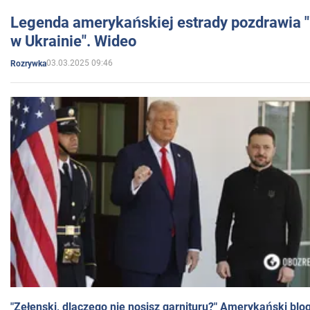
Legenda amerykańskiej estrady pozdrawia "br
w Ukrainie". Wideo
03.03.2025 09:46
Rozrywka
"Zełenski, dlaczego nie nosisz garnituru?" Amerykański blo