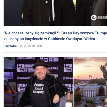
"Nie chcesz, żeby się zamknęli?": Green Day wyzywa Trump
ze sceny po incydencie w Gabinecie Owalnym. Wideo
04.03.2025 10:08
1
Rozrywka