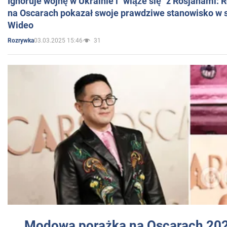
Ignoruje wojnę w Ukrainie i "wiąże się" z Rosjanami: 
na Oscarach pokazał swoje prawdziwe stanowisko w s
Wideo
03.03.2025 15:46
31
Rozrywka
Modowa porażka na Oscarach 202