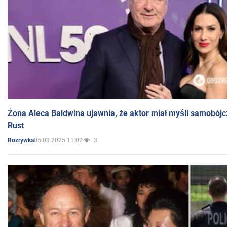
Żona Aleca Baldwina ujawnia, że aktor miał myśli samobójc
Rust
05.03.2025 11:02
3
Rozrywka