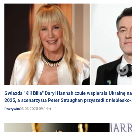
Gwiazda "Kill Billa" Daryl Hannah czule wspierała Ukrainę 
2025, a scenarzysta Peter Straughan przyszedł z niebiesko-
03.03.2025 09:14
4
Rozrywka