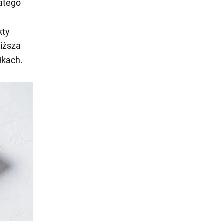
latego
kty
iższa
łkach.