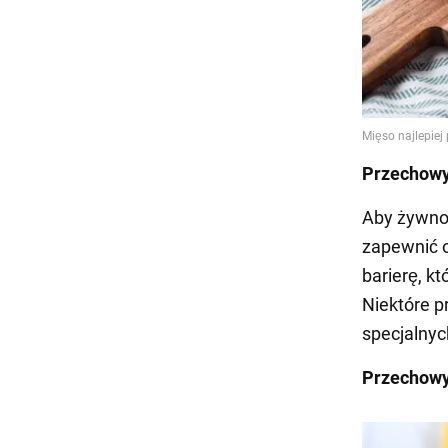
Przechowy
Aby żywnoś
zapewnić o
barierę, k
Niektóre 
specjalnyc
Przechowy