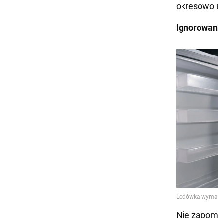
okresowo us
Ignorowan
Nie zapomn