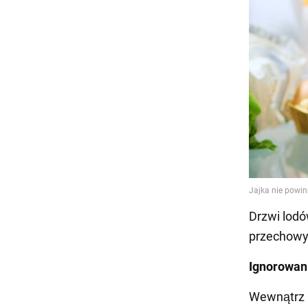
Drzwi lodó
przechowyw
Ignorowan
Wewnątrz l