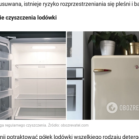
uwana, istnieje ryzyko rozprzestrzeniania się pleśni i ba
ie czyszczenia lodówki
ij potraktować półek lodówki wszelkiego rodzaju deter