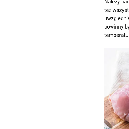
Należy pam
też wszys
uwzględnien
powinny by
temperatur