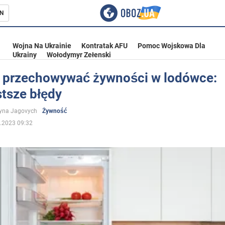
N
Wojna Na Ukrainie
Kontratak AFU
Pomoc Wojskowa Dla
Ukrainy
Wołodymyr Zełenski
e przechowywać żywności w lodówce:
stsze błędy
ka
yna Jagovych
Żywność
.2023 09:32
eństwo
a Ukrainie