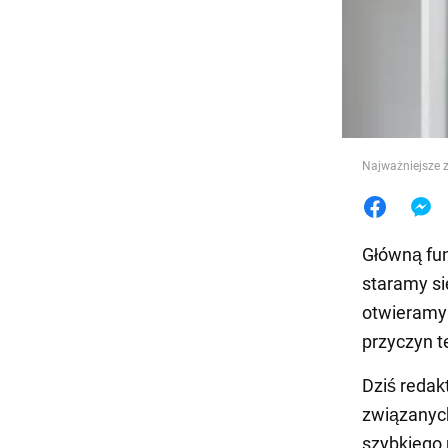
Jedzeni
Najważniejsze 
Główną fun
staramy si
otwieramy 
przyczyn t
Dziś redak
związanyc
szybkiego 