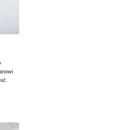
y
tanowi
suć.