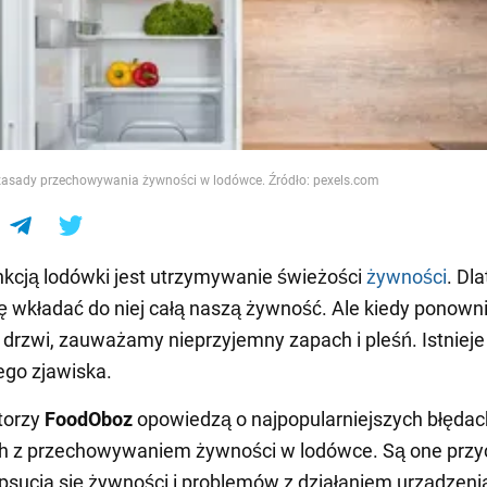
e
zasady przechowywania żywności w lodówce. Źródło: pexels.com
kcją lodówki jest utrzymywanie świeżości
żywności
. Dl
ę wkładać do niej całą naszą żywność. Ale kiedy ponown
drzwi, zauważamy nieprzyjemny zapach i pleśń. Istnieje
ego zjawiska.
torzy
FoodOboz
opowiedzą o najpopularniejszych błędac
h z przechowywaniem żywności w lodówce. Są one przy
psucia się żywności i problemów z działaniem urządzeni