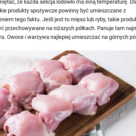
iętać, że każda sekcja lodówki ma inną temperaturę. D
tkie produkty spożywcze powinny być umieszczane z
iem tego faktu. Jeśli jest to mięso lub ryby, takie produ
ć przechowywane na niższych półkach. Panuje tam najn
a. Owoce i warzywa najlepiej umieszczać na górnych pó