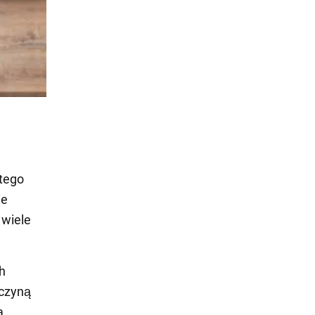
atego
ie
 wiele
h
czyną
a.