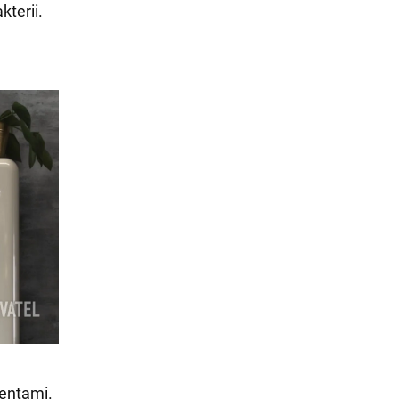
kterii.
gentami.