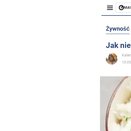
MAI
Biznes
Żywność
Sport
Jak nie
Rozryw
Kater
10.05
Życie
Polityka
Społecz
Wojna n
Świat