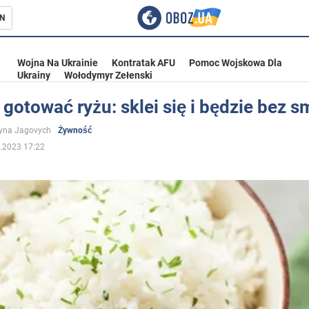
N
Wojna Na Ukrainie
Kontratak AFU
Pomoc Wojskowa Dla
Ukrainy
Wołodymyr Zełenski
 gotować ryżu: sklei się i będzie bez 
ka
yna Jagovych
Żywność
.2023 17:22
eństwo
a Ukrainie