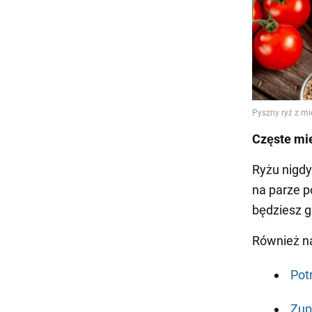
Częste mi
Ryżu nigdy
na parze p
będziesz g
Również n
Pot
Zup