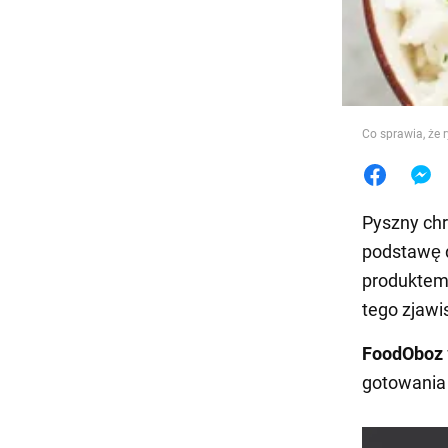
Jedzeni
Co sprawia, że 
Pyszny ch
podstawę d
produktem:
tego zjawis
FoodOboz
gotowania r