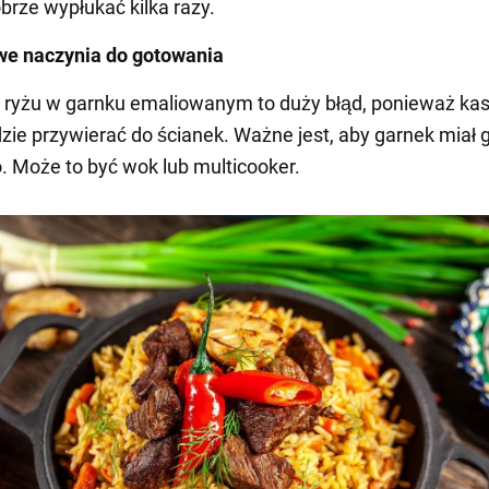
brze wypłukać kilka razy.
we naczynia do gotowania
 ryżu w garnku emaliowanym to duży błąd, ponieważ ka
ie przywierać do ścianek. Ważne jest, aby garnek miał 
o. Może to być wok lub multicooker.