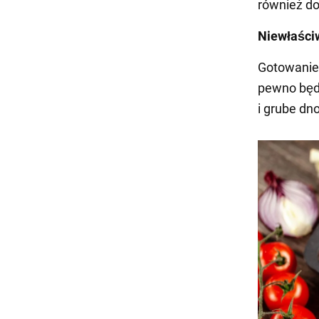
również do
Niewłaści
Gotowanie
pewno będz
i grube dn