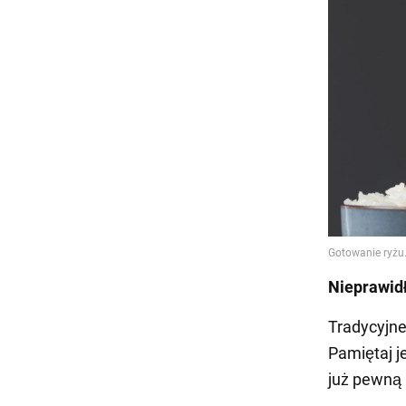
Nieprawidł
Tradycyjne
Pamiętaj j
już pewną 