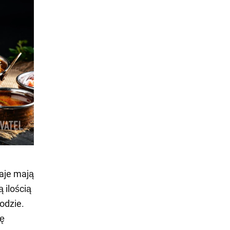
zaje mają
 ilością
odzie.
zę