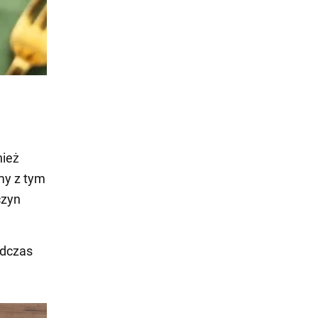
nież
my z tym
czyn
odczas