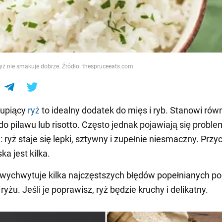
e
ryż nie smakuje dobrze. Źródło: thespruceeats.com
rupiący
ryż
to idealny dodatek do mięs i ryb. Stanowi rów
o pilawu lub risotto. Często jednak pojawiają się proble
 ryż staje się lepki, sztywny i zupełnie niesmaczny. Przy
ka jest kilka.
wychwytuje kilka najczęstszych błędów popełnianych p
yżu. Jeśli je poprawisz, ryż będzie kruchy i delikatny.