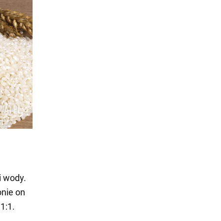
i wody.
onie on
1:1.