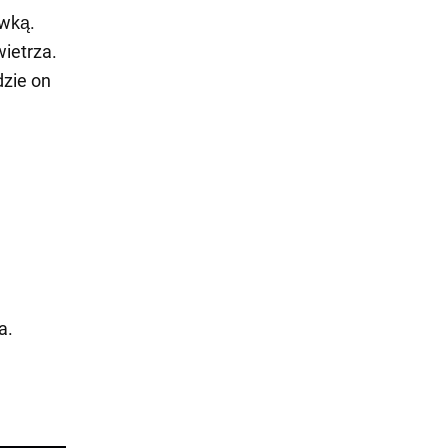
ywką.
ietrza.
dzie on
a.