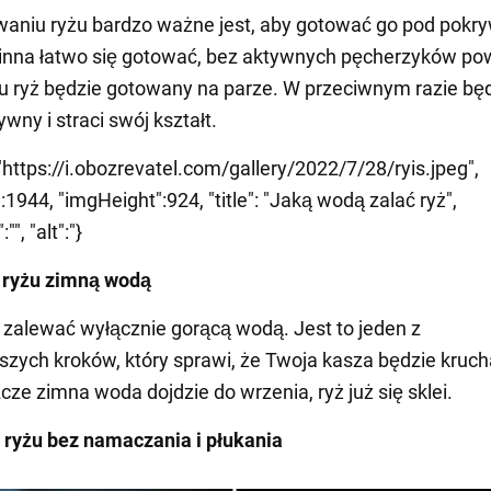
aniu ryżu bardzo ważne jest, aby gotować go pod pokr
nna łatwo się gotować, bez aktywnych pęcherzyków pow
u ryż będzie gotowany na parze. W przeciwnym razie bę
wny i straci swój kształt.
"https://i.obozrevatel.com/gallery/2022/7/28/ryis.jpeg",
1944, "imgHeight":924, "title": "Jaką wodą zalać ryż",
"", "alt":"}
 ryżu zimną wodą
 zalewać wyłącznie gorącą wodą. Jest to jeden z
szych kroków, który sprawi, że Twoja kasza będzie kruch
cze zimna woda dojdzie do wrzenia, ryż już się sklei.
ryżu bez namaczania i płukania