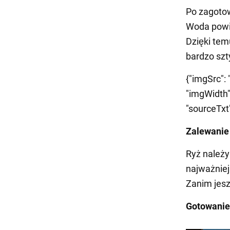
Po zagotow
Woda powi
Dzięki tem
bardzo szty
{"imgSrc": 
"imgWidth":
"sourceTxt":
Zalewanie
Ryż należy
najważniej
Zanim jesz
Gotowanie 