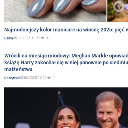
Najmodniejszy kolor manicure na wiosnę 2025: pięć
05.03.2025 18:52
10
Dama
Wrócili na miesiąc miodowy: Meghan Markle opowiada
książę Harry zakochał się w niej ponownie po siedmiu
małżeństwa
05.03.2025 16:20
1
Rozrywka