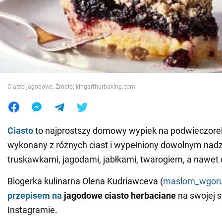
Wojna na Ukrainie
Świat
Jedzenie
Ciasto jagodowe. Źródło: kingarthurbaking.com
Ciasto
to najprostszy domowy wypiek na podwieczore
wykonany z różnych ciast i wypełniony dowolnym nadz
truskawkami, jagodami, jabłkami, twarogiem, a nawe
Blogerka kulinarna Olena Kudriawceva (
maslom_wgor
przepisem na
jagodowe ciasto
herbaciane
na swojej s
Instagramie.