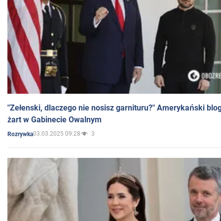
"Zełenski, dlaczego nie nosisz garnituru?" Amerykański blo
żart w Gabinecie Owalnym
03.03.2025 09:28
3
Rozrywka