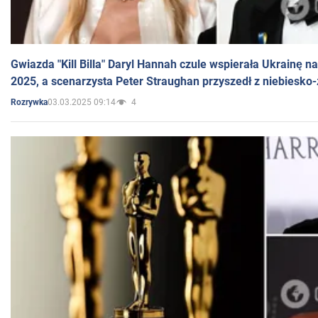
Gwiazda "Kill Billa" Daryl Hannah czule wspierała Ukrainę 
2025, a scenarzysta Peter Straughan przyszedł z niebiesko-
03.03.2025 09:14
4
Rozrywka