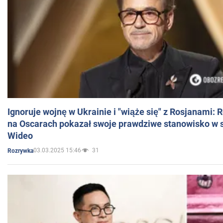
Ignoruje wojnę w Ukrainie i "wiąże się" z Rosjanami: 
na Oscarach pokazał swoje prawdziwe stanowisko w s
Wideo
03.03.2025 15:46
31
Rozrywka