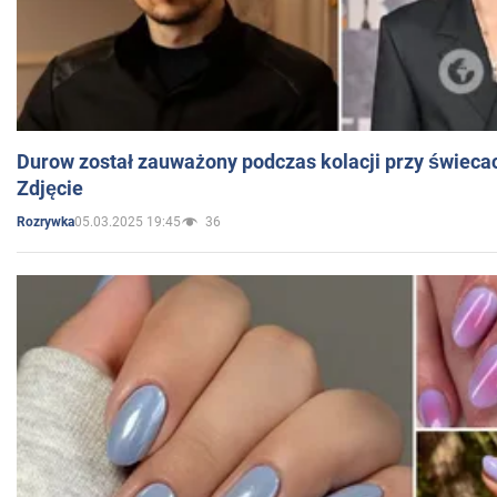
Durow został zauważony podczas kolacji przy świeca
Zdjęcie
05.03.2025 19:45
36
Rozrywka