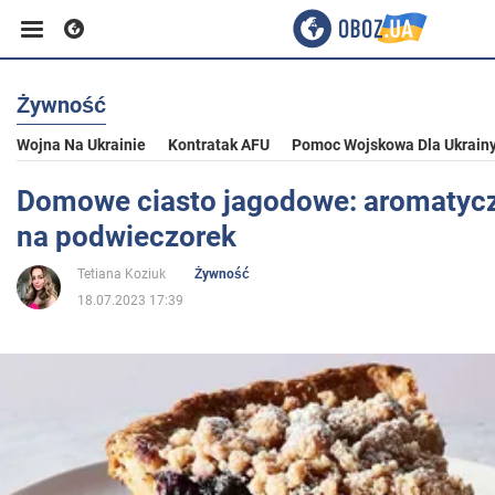
Żywność
Biznes
Wojna Na Ukrainie
Kontratak AFU
Pomoc Wojskowa Dla Ukrain
Sport
Domowe ciasto jagodowe: aromatycz
na podwieczorek
Rozrywka
Tetiana Koziuk
Żywność
18.07.2023 17:39
Życie
Polityka
Społeczeństwo