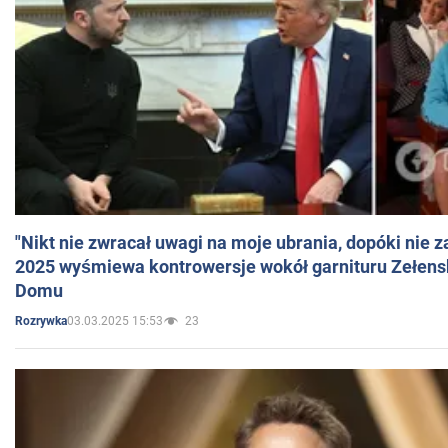
"Nikt nie zwracał uwagi na moje ubrania, dopóki nie z
2025 wyśmiewa kontrowersje wokół garnituru Zełens
Domu
03.03.2025 15:53
23
Rozrywka