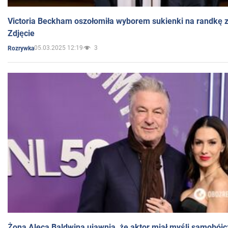
Victoria Beckham oszołomiła wyborem sukienki na randkę
Zdjęcie
05.03.2025 12:19
3
Rozrywka
Żona Aleca Baldwina ujawnia, że aktor miał myśli samobójc