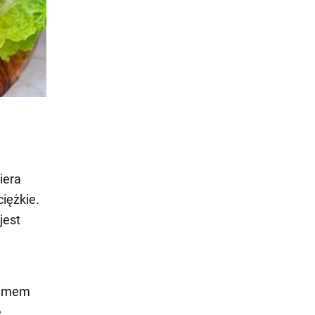
wiera
ciężkie.
jest
onimem
e