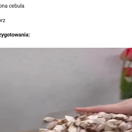
lona cebula
prz
zygotowania: