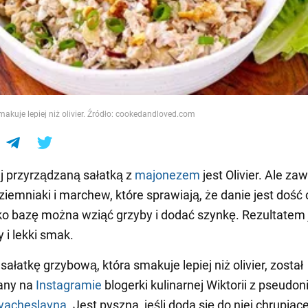
e
makuje lepiej niż olivier. Źródło: cookedandloved.com
j przyrządzaną sałatką z
majonezem
jest Olivier. Ale za
iemniaki i marchew, które sprawiają, że danie jest dość 
ko bazę można wziąć grzyby i dodać szynkę. Rezultatem 
 i lekki smak.
ałatkę grzybową, która smakuje lepiej niż olivier, został
any na
Instagramie
blogerki kulinarnej Wiktorii z pseud
vyacheslavna
. Jest pyszna, jeśli doda się do niej chrupiąc