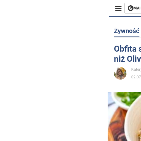
MAI
Biznes
Żywność
Sport
Obfita 
niż Oliv
Rozryw
Kater
Życie
02.07
Polityka
Społecz
Wojna n
Świat