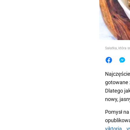
Jedzeni
Sałatka, która s
Najczęście
gotowane z
Dlatego ja
nowy, jasny
Pomysł na s
opublikow
viktoria__