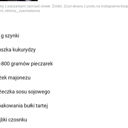
 g szynki
uszka kukurydzy
-800 gramów pieczarek
yżek majonezu
yżeczka sosu sojowego
pakowania bułki tartej
ąbki czosnku