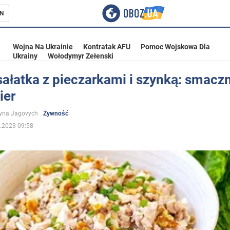
N
Wojna Na Ukrainie
Kontratak AFU
Pomoc Wojskowa Dla
Ukrainy
Wołodymyr Zełenski
sałatka z pieczarkami i szynką: smacz
ier
ka
yna Jagovych
Żywność
.2023 09:58
eństwo
a Ukrainie