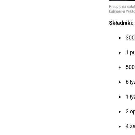
Składniki:
300
1 p
500
6 ł
1 ł
2 o
4 z