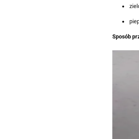
zie
pie
Sposób pr