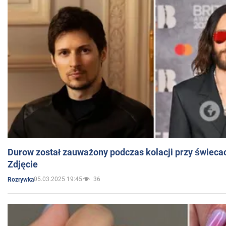
Durow został zauważony podczas kolacji przy świeca
Zdjęcie
05.03.2025 19:45
36
Rozrywka