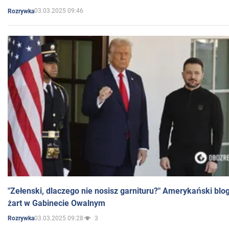
03.03.2025 09:46
Rozrywka
"Zełenski, dlaczego nie nosisz garnituru?" Amerykański blo
żart w Gabinecie Owalnym
03.03.2025 09:28
3
Rozrywka