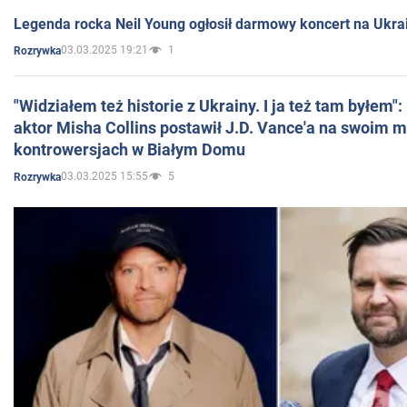
Legenda rocka Neil Young ogłosił darmowy koncert na Ukra
03.03.2025 19:21
1
Rozrywka
"Widziałem też historie z Ukrainy. I ja też tam byłem"
aktor Misha Collins postawił J.D. Vance'a na swoim m
kontrowersjach w Białym Domu
03.03.2025 15:55
5
Rozrywka