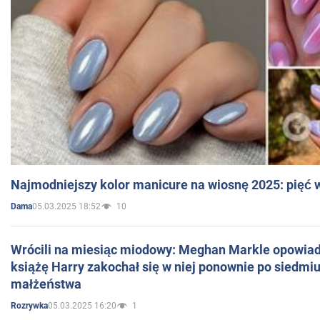
Najmodniejszy kolor manicure na wiosnę 2025: pięć
05.03.2025 18:52
10
Dama
Wrócili na miesiąc miodowy: Meghan Markle opowiada
książę Harry zakochał się w niej ponownie po siedmiu
małżeństwa
05.03.2025 16:20
1
Rozrywka