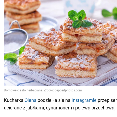
Kucharka
Ołena
podzieliła się na
Instagramie
przepise
ucierane z jabłkami, cynamonem i polewą orzechową.