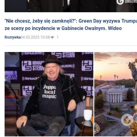
"Nie chcesz, żeby się zamknęli?": Green Day wyzywa Trump
ze sceny po incydencie w Gabinecie Owalnym. Wideo
04.03.2025 10:08
1
Rozrywka