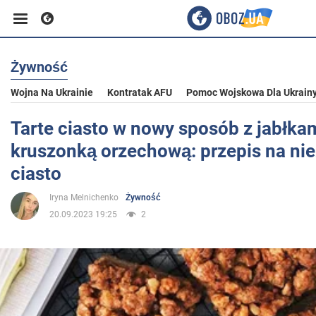
Żywność
Biznes
Wojna Na Ukrainie
Kontratak AFU
Pomoc Wojskowa Dla Ukrain
Sport
Tarte ciasto w nowy sposób z jabłkam
kruszonką orzechową: przepis na ni
Rozrywka
ciasto
Iryna Melnichenko
Żywność
Życie
20.09.2023 19:25
2
Polityka
Społeczeństwo