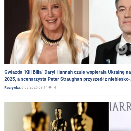
Gwiazda "Kill Billa" Daryl Hannah czule wspierała Ukrainę 
2025, a scenarzysta Peter Straughan przyszedł z niebiesko-
03.03.2025 09:14
4
Rozrywka