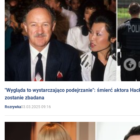
"Wygląda to wystarczająco podejrzanie": śmierć aktora Hac
zostanie zbadana
03.03.2025 09:16
Rozrywka