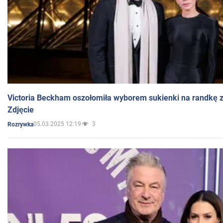
Victoria Beckham oszołomiła wyborem sukienki na randkę
Zdjęcie
05.03.2025 12:19
3
Rozrywka