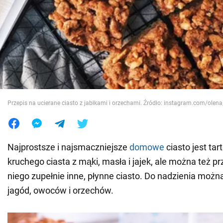
Wojna na Ukrainie
Świat
Jedzenie
Przepis na ucierane ciasto z jabłkami i orzechami. Źródło: instagram.com/olen
Najprostsze i najsmaczniejsze
domowe
ciasto jest tar
kruchego ciasta z mąki, masła i jajek, ale można też 
niego zupełnie inne, płynne ciasto. Do nadzienia moż
jagód, owoców i orzechów.