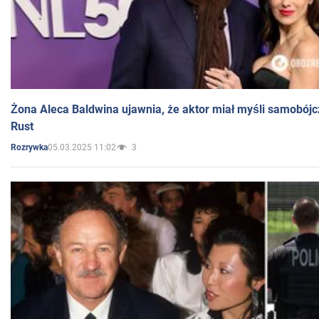
Żona Aleca Baldwina ujawnia, że aktor miał myśli samobójc
Rust
05.03.2025 11:02
3
Rozrywka