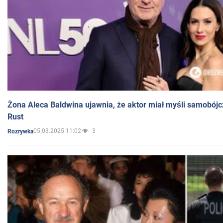
Żona Aleca Baldwina ujawnia, że aktor miał myśli samobójc
Rust
05.03.2025 11:02
3
Rozrywka