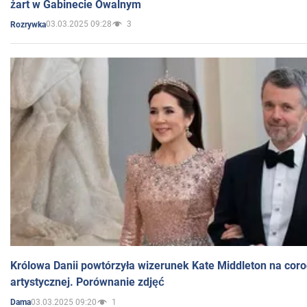
żart w Gabinecie Owalnym
03.03.2025 09:28
3
Rozrywka
Królowa Danii powtórzyła wizerunek Kate Middleton na coro
artystycznej. Porównanie zdjęć
03.03.2025 09:20
1
Dama