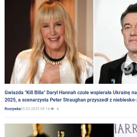
Gwiazda "Kill Billa" Daryl Hannah czule wspierała Ukrainę 
2025, a scenarzysta Peter Straughan przyszedł z niebiesko-
03.03.2025 09:14
4
Rozrywka