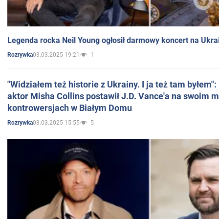
Legenda rocka Neil Young ogłosił darmowy koncert na Ukra
03.03.2025 19:21
1
Rozrywka
"Widziałem też historie z Ukrainy. I ja też tam byłem"
aktor Misha Collins postawił J.D. Vance'a na swoim m
kontrowersjach w Białym Domu
03.03.2025 15:55
5
Rozrywka