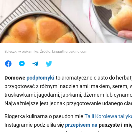
Wojna na Ukrainie
Świat
Jedzenie
Bułeczki w piekarniku. Źródło: kingarthurbaking.com
Domowe
podpłomyki
to aromatyczne ciasto do herbat
przygotować z różnymi nadzieniami: makiem, serem, w
truskawkami, jagodami, jabłkami, dżemem lub cynam
Najważniejsze jest jednak przygotowanie udanego cia
Blogerka kulinarna o pseudonimie
Talli Korolewa tally
Instagramie podzieliła się
przepisem na
puszyste i mi