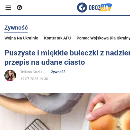
Żywność
Biznes
Wojna Na Ukrainie
Kontratak AFU
Pomoc Wojskowa Dla Ukrain
Sport
Puszyste i miękkie bułeczki z nadzie
przepis na udane ciasto
Rozrywka
Tetiana Koziuk
Żywność
19.07.2023 19:30
Życie
Polityka
Społeczeństwo