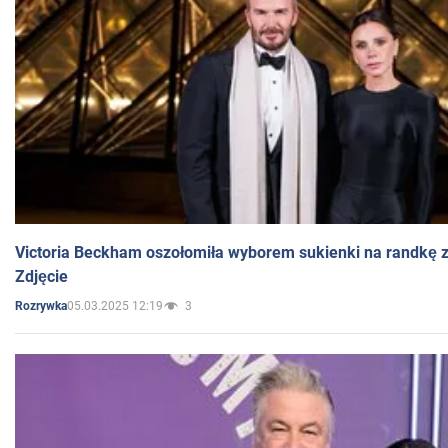
Victoria Beckham oszołomiła wyborem sukienki na randkę
Zdjęcie
05.03.2025 12:19
3
Rozrywka