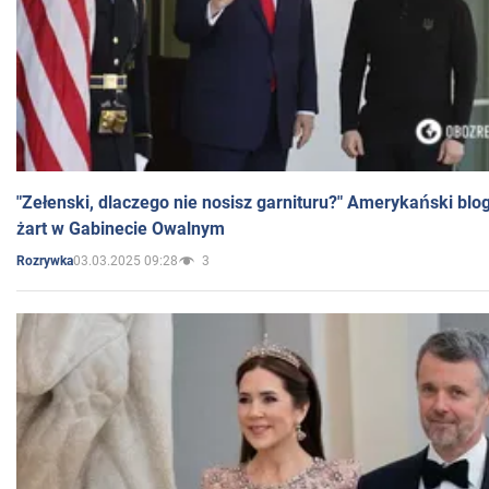
"Zełenski, dlaczego nie nosisz garnituru?" Amerykański blo
żart w Gabinecie Owalnym
03.03.2025 09:28
3
Rozrywka