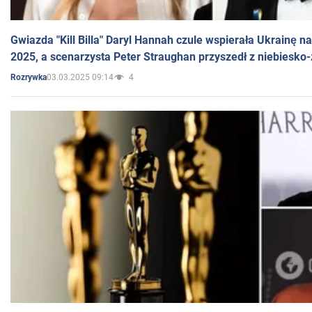
Gwiazda "Kill Billa" Daryl Hannah czule wspierała Ukrainę 
2025, a scenarzysta Peter Straughan przyszedł z niebiesko-
03.03.2025 09:14
4
Rozrywka