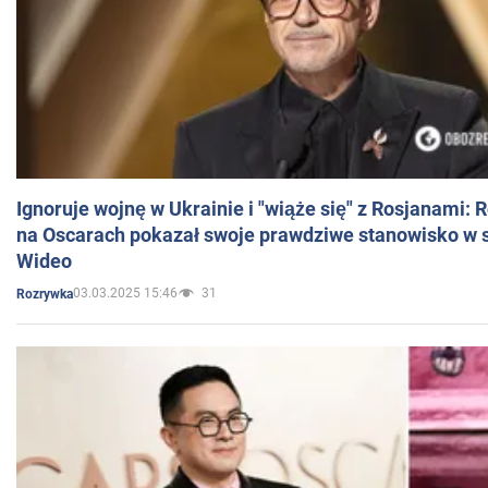
Ignoruje wojnę w Ukrainie i "wiąże się" z Rosjanami: 
na Oscarach pokazał swoje prawdziwe stanowisko w s
Wideo
03.03.2025 15:46
31
Rozrywka