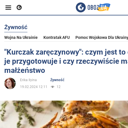
Żywność
Biznes
Wojna Na Ukrainie
Kontratak AFU
Pomoc Wojskowa Dla Ukrain
Sport
"Kurczak zaręczynowy": czym jest to d
je przygotowuje i czy rzeczywiście 
Rozrywka
małżeństwo
Erika Ilyina
Żywność
Życie
19.02.2024 12:11
12
Polityka
Społeczeństwo