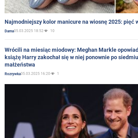
Najmodniejszy kolor manicure na wiosnę 2025: pięć
05.03.2025 18:52
10
Dama
Wrócili na miesiąc miodowy: Meghan Markle opowiada
książę Harry zakochał się w niej ponownie po siedmiu
małżeństwa
05.03.2025 16:20
1
Rozrywka