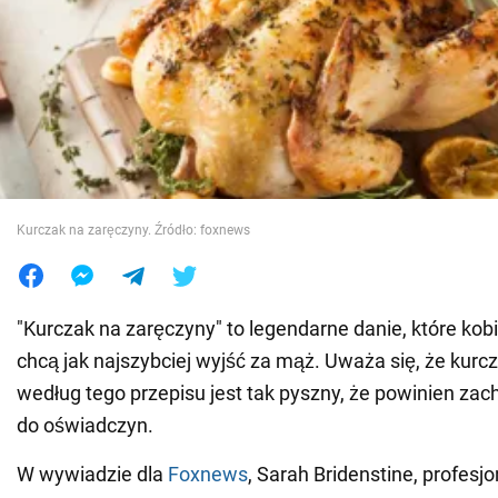
Wojna na Ukrainie
Świat
Jedzenie
Kurczak na zaręczyny. Źródło: foxnews
"Kurczak na zaręczyny" to legendarne danie, które kobi
chcą jak najszybciej wyjść za mąż. Uważa się, że kur
według tego przepisu jest tak pyszny, że powinien za
do oświadczyn.
W wywiadzie dla
Foxnews
, Sarah Bridenstine, profesjo