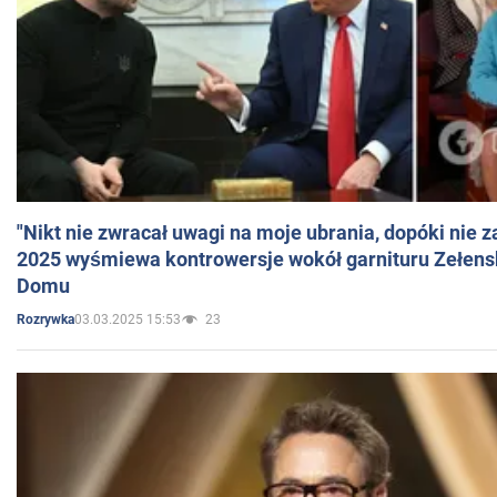
"Nikt nie zwracał uwagi na moje ubrania, dopóki nie z
2025 wyśmiewa kontrowersje wokół garnituru Zełens
Domu
03.03.2025 15:53
23
Rozrywka