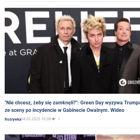
"Nie chcesz, żeby się zamknęli?": Green Day wyzywa Trump
ze sceny po incydencie w Gabinecie Owalnym. Wideo
04.03.2025 10:08
1
Rozrywka