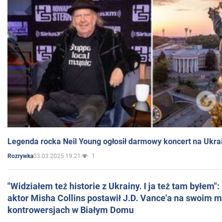
Legenda rocka Neil Young ogłosił darmowy koncert na Ukra
03.03.2025 19:21
1
Rozrywka
"Widziałem też historie z Ukrainy. I ja też tam byłem"
aktor Misha Collins postawił J.D. Vance'a na swoim m
kontrowersjach w Białym Domu