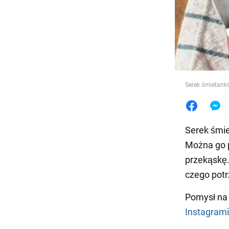
Jedzeni
Serek śmietanko
Serek śmie
Można go p
przekąskę
czego potr
Pomysł na
Instagram