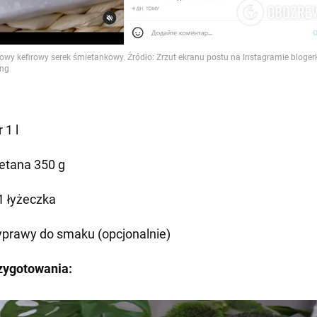
r 1 l
etana 350 g
 1 łyżeczka
yprawy do smaku (opcjonalnie)
zygotowania: