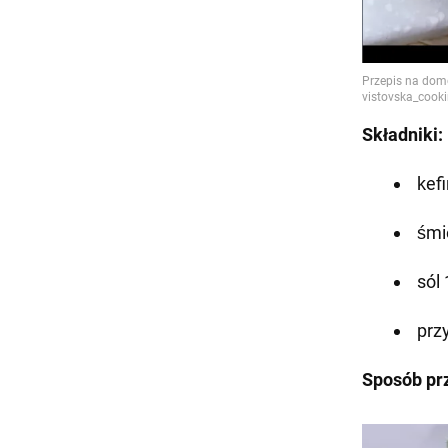
Składniki:
kefi
śmi
sól
prz
Sposób pr