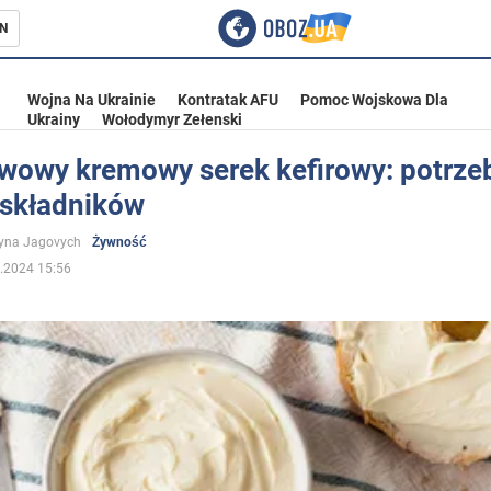
N
Wojna Na Ukrainie
Kontratak AFU
Pomoc Wojskowa Dla
Ukrainy
Wołodymyr Zełenski
wowy kremowy serek kefirowy: potrze
 składników
ka
yna Jagovych
Żywność
.2024 15:56
eństwo
a Ukrainie