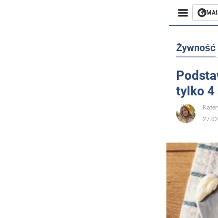
MAI
Biznes
Żywność
Sport
Podsta
tylko 4
Rozryw
Kater
Życie
27.02
Polityka
Społecz
Wojna n
Świat