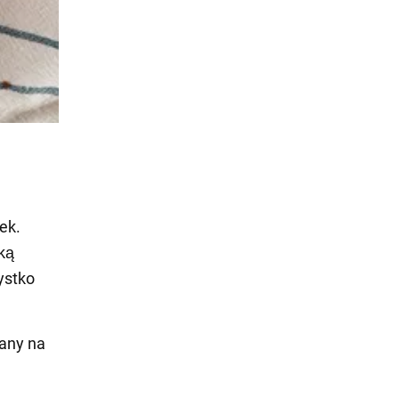
ek.
ką
ystko
any na