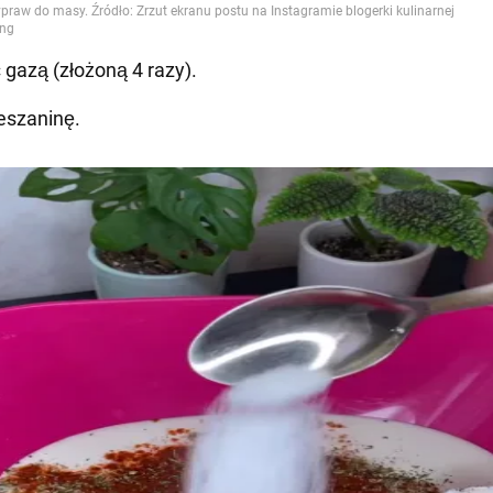
 gazą (złożoną 4 razy).
eszaninę.