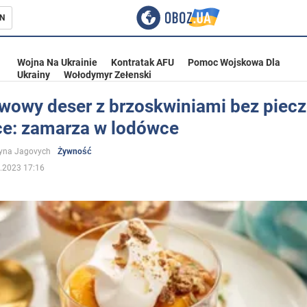
N
Wojna Na Ukrainie
Kontratak AFU
Pomoc Wojskowa Dla
Ukrainy
Wołodymyr Zełenski
wowy deser z brzoskwiniami bez piecz
ce: zamarza w lodówce
ka
yna Jagovych
Żywność
.2023 17:16
eństwo
a Ukrainie