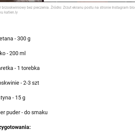
etana - 300 g
ko - 200 ml
aretka - 1 torebka
skwinie - 2-3 szt
tyna - 15 g
ier puder - do smaku
zygotowania: