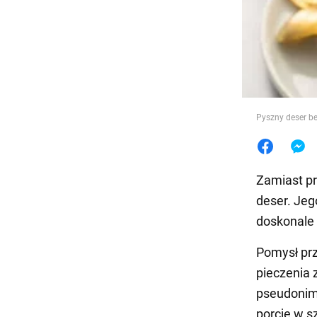
Jedzeni
Pyszny deser be
Zamiast p
deser. Jeg
doskonale 
Pomysł pr
pieczenia 
pseudon
porcje w s