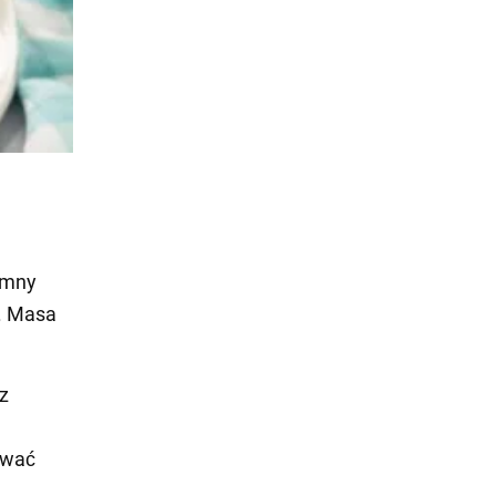
imny
e. Masa
z
awać