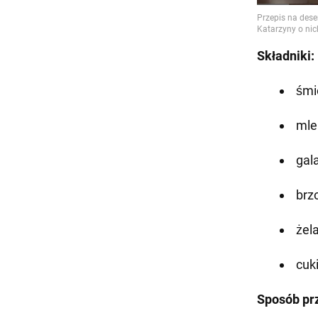
Składniki:
śmi
mle
gal
brzo
żela
cuk
Sposób pr