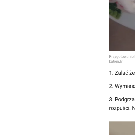
1. Zalać ż
2. Wymiesz
3. Podgrza
rozpuści. 