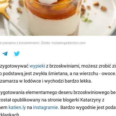
e
z pieczenia z brzoskwiniami. Źródło: mybakingaddiction.com
rzygotowywać
wypieki
z brzoskwiniami, możesz zrobić z
o podstawą jest zwykła śmietana, a na wierzchu - owoc
zamarza w lodówce i wychodzi bardzo lekka.
zygotowania elementarnego deseru brzoskwiniowego be
został opublikowany na stronie blogerki Katarzyny z
imem
katien.ly
na
Instagramie
. Bardzo wygodnie jest pod
zklankach.