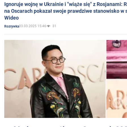
Ignoruje wojnę w Ukrainie i "wiąże się" z Rosjanami: 
na Oscarach pokazał swoje prawdziwe stanowisko w s
Wideo
03.03.2025 15:46
31
Rozrywka