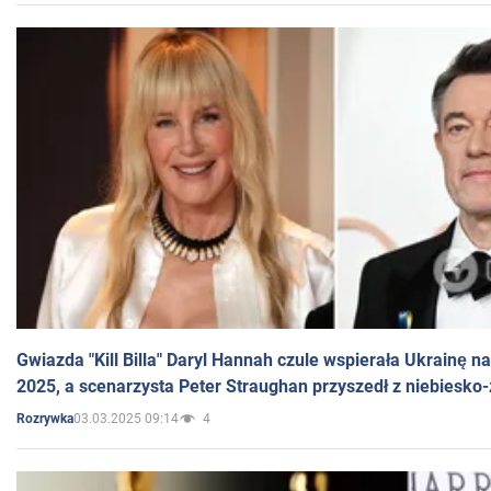
Gwiazda "Kill Billa" Daryl Hannah czule wspierała Ukrainę 
2025, a scenarzysta Peter Straughan przyszedł z niebiesko-
03.03.2025 09:14
4
Rozrywka