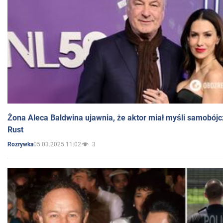
Żona Aleca Baldwina ujawnia, że aktor miał myśli samobójc
Rust
05.03.2025 11:02
3
Rozrywka