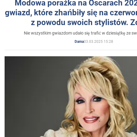
Modowa porażka na Oscarach 202
gwiazd, które zhańbiły się na czer
z powodu swoich stylistów. Z
Nie wszystkim gwiazdom udało się trafić w dziesiątkę ze sw
03.03.2025 15:28
Dama