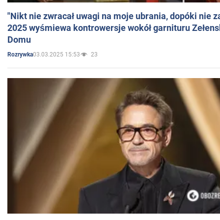
"Nikt nie zwracał uwagi na moje ubrania, dopóki nie z
2025 wyśmiewa kontrowersje wokół garnituru Zełens
Domu
03.03.2025 15:53
23
Rozrywka