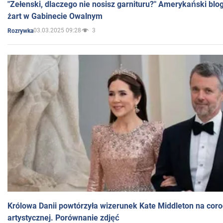
"Zełenski, dlaczego nie nosisz garnituru?" Amerykański blo
żart w Gabinecie Owalnym
03.03.2025 09:28
3
Rozrywka
Królowa Danii powtórzyła wizerunek Kate Middleton na coro
artystycznej. Porównanie zdjęć