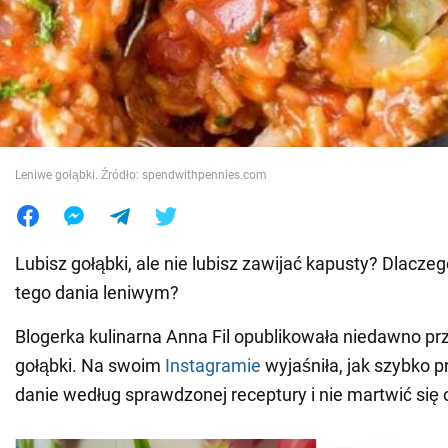
Wojna na Ukrainie
Świat
Jedzenie
Leniwe gołąbki. Źródło: spendwithpennies.com
Lubisz gołąbki, ale nie lubisz zawijać kapusty? Dlaczeg
tego dania leniwym?
Blogerka kulinarna Anna Fil opublikowała niedawno pr
gołąbki. Na swoim
Instagramie
wyjaśniła, jak szybko 
danie według sprawdzonej receptury i nie martwić się o