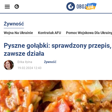
Żywność
Biznes
Wojna Na Ukrainie
Kontratak AFU
Pomoc Wojskowa Dla Ukrain
Sport
Pyszne gołąbki: sprawdzony przepis,
zawsze działa
Rozrywka
Erika Ilyina
Żywność
19.02.2024 12:43
Życie
Polityka
Społeczeństwo