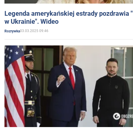
Legenda amerykańskiej estrady pozdrawia "br
w Ukrainie". Wideo
03.03.2025 09:46
Rozrywka