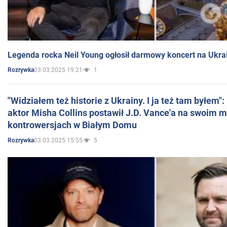
Legenda rocka Neil Young ogłosił darmowy koncert na Ukra
03.03.2025 19:21
1
Rozrywka
"Widziałem też historie z Ukrainy. I ja też tam byłem"
aktor Misha Collins postawił J.D. Vance'a na swoim m
kontrowersjach w Białym Domu
03.03.2025 15:55
5
Rozrywka