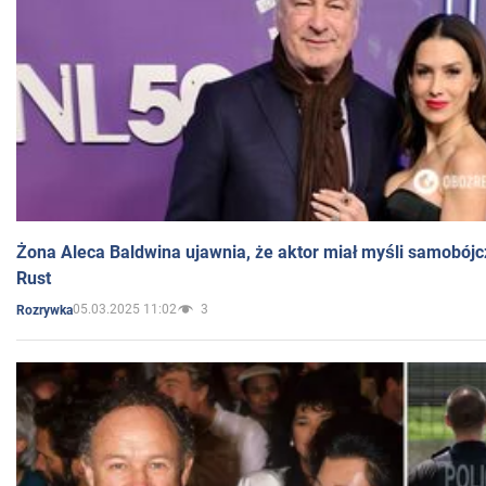
Żona Aleca Baldwina ujawnia, że aktor miał myśli samobójc
Rust
05.03.2025 11:02
3
Rozrywka