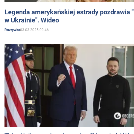
Legenda amerykańskiej estrady pozdrawia "br
w Ukrainie". Wideo
03.03.2025 09:46
Rozrywka