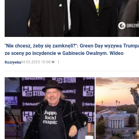
"Nie chcesz, żeby się zamknęli?": Green Day wyzywa Trump
ze sceny po incydencie w Gabinecie Owalnym. Wideo
04.03.2025 10:08
1
Rozrywka