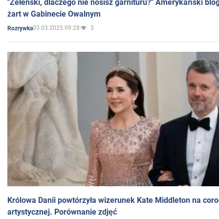
"Zełenski, dlaczego nie nosisz garnituru?" Amerykański blo
żart w Gabinecie Owalnym
03.03.2025 09:28
3
Rozrywka
Królowa Danii powtórzyła wizerunek Kate Middleton na coro
artystycznej. Porównanie zdjęć