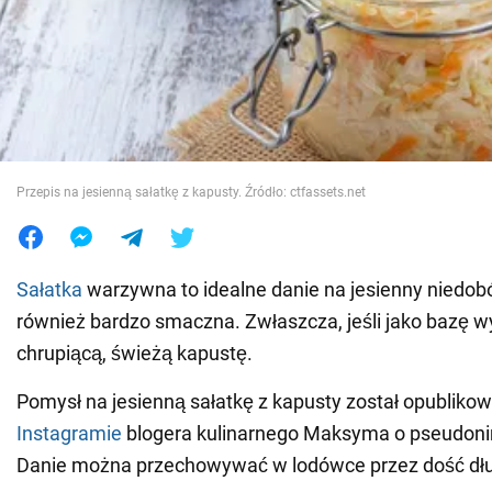
Wojna na Ukrainie
Świat
Jedzenie
Przepis na jesienną sałatkę z kapusty. Źródło: ctfassets.net
Sałatka
warzywna to idealne danie na jesienny niedobó
również bardzo smaczna. Zwłaszcza, jeśli jako bazę 
chrupiącą, świeżą kapustę.
Pomysł na jesienną sałatkę z kapusty został opubliko
Instagramie
blogera kulinarnego Maksyma o pseudon
Danie można przechowywać w lodówce przez dość dłu