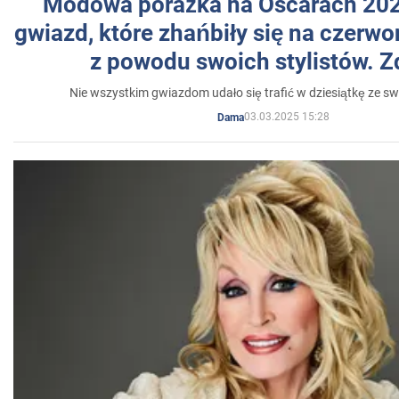
Modowa porażka na Oscarach 202
gwiazd, które zhańbiły się na czer
z powodu swoich stylistów. Z
Nie wszystkim gwiazdom udało się trafić w dziesiątkę ze sw
03.03.2025 15:28
Dama