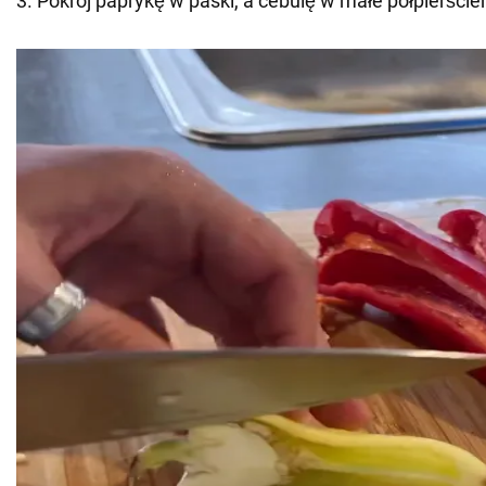
3. Pokrój paprykę w paski, a cebulę w małe półpierście