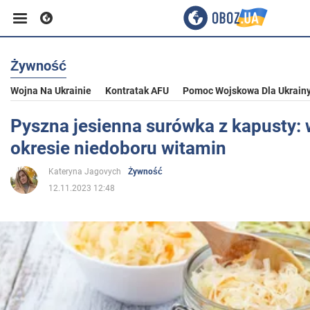
Żywność
Biznes
Wojna Na Ukrainie
Kontratak AFU
Pomoc Wojskowa Dla Ukrain
Sport
Pyszna jesienna surówka z kapusty: 
okresie niedoboru witamin
Rozrywka
Kateryna Jagovych
Żywność
12.11.2023 12:48
Życie
Polityka
Społeczeństwo