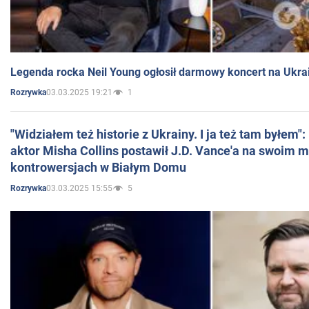
Legenda rocka Neil Young ogłosił darmowy koncert na Ukra
03.03.2025 19:21
1
Rozrywka
"Widziałem też historie z Ukrainy. I ja też tam byłem"
aktor Misha Collins postawił J.D. Vance'a na swoim m
kontrowersjach w Białym Domu
03.03.2025 15:55
5
Rozrywka