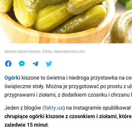
Wojna na Ukrainie
Świat
Jedzenie
Szybkie ogórki kiszone. Źródło: depositphotos.com
Ogórki
kiszone to świetna i niedroga przystawka na co
świąteczne stoły. Można je przygotować po prostu z u
przyprawami i ziołami, z dodatkiem czosnku i chrzanu
Jeden z blogów
(fakty.ua
) na Instagramie opublikował
chrupiące ogórki kiszone z czosnkiem i ziołami, któr
zaledwie 15 minut
.