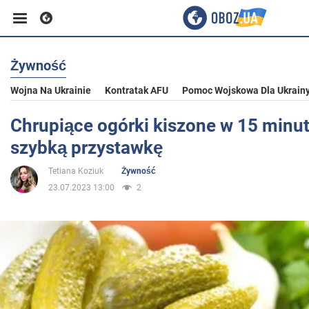
Żywność
Biznes
Wojna Na Ukrainie
Kontratak AFU
Pomoc Wojskowa Dla Ukrain
Sport
Chrupiące ogórki kiszone w 15 minut
szybką przystawkę
Rozrywka
Tetiana Koziuk
Żywność
23.07.2023 13:00
2
Życie
Polityka
Społeczeństwo