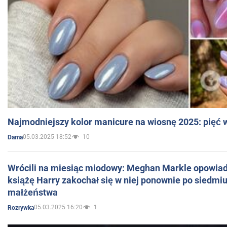
Najmodniejszy kolor manicure na wiosnę 2025: pięć
05.03.2025 18:52
10
Dama
Wrócili na miesiąc miodowy: Meghan Markle opowiada
książę Harry zakochał się w niej ponownie po siedmiu
małżeństwa
05.03.2025 16:20
1
Rozrywka