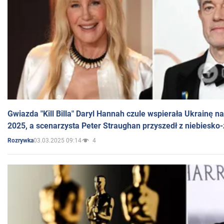
Gwiazda "Kill Billa" Daryl Hannah czule wspierała Ukrainę 
2025, a scenarzysta Peter Straughan przyszedł z niebiesko-
03.03.2025 09:14
4
Rozrywka