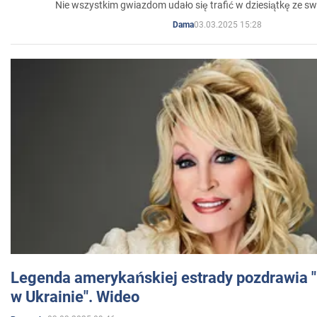
Nie wszystkim gwiazdom udało się trafić w dziesiątkę ze sw
03.03.2025 15:28
Dama
Legenda amerykańskiej estrady pozdrawia "br
w Ukrainie". Wideo