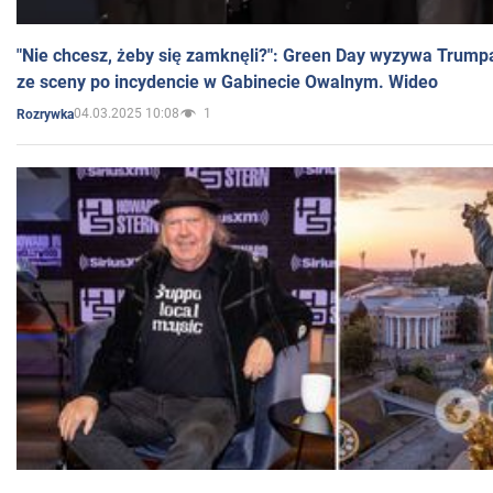
"Nie chcesz, żeby się zamknęli?": Green Day wyzywa Trump
ze sceny po incydencie w Gabinecie Owalnym. Wideo
04.03.2025 10:08
1
Rozrywka