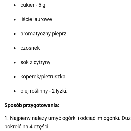
cukier - 5 g
liście laurowe
aromatyczny pieprz
czosnek
sok z cytryny
koperek/pietruszka
olej roślinny - 2 łyżki.
Sposób przygotowania:
1. Najpierw należy umyć ogórki i odciąć im ogonki. Du
pokroić na 4 części.