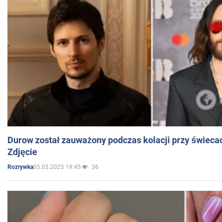
Durow został zauważony podczas kolacji przy świeca
Zdjęcie
05.03.2025 19:45
36
Rozrywka