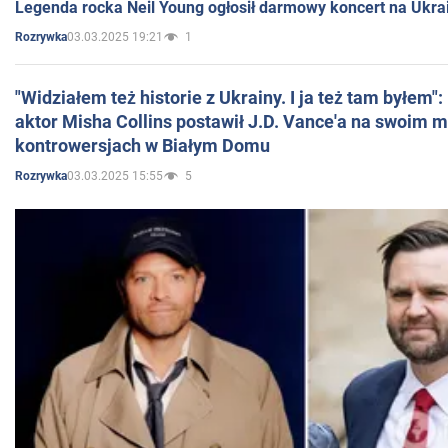
Legenda rocka Neil Young ogłosił darmowy koncert na Ukra
03.03.2025 19:21
1
Rozrywka
"Widziałem też historie z Ukrainy. I ja też tam byłem"
aktor Misha Collins postawił J.D. Vance'a na swoim m
kontrowersjach w Białym Domu
03.03.2025 15:55
5
Rozrywka