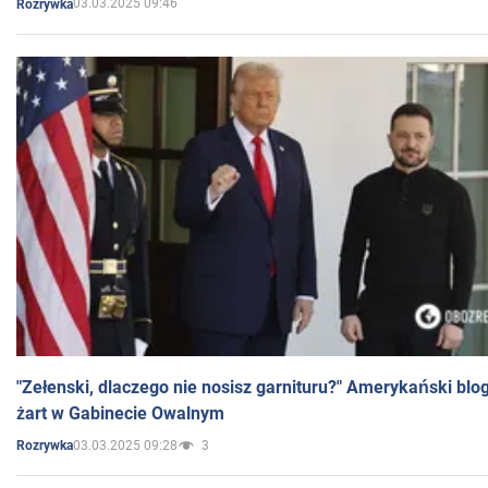
03.03.2025 09:46
Rozrywka
"Zełenski, dlaczego nie nosisz garnituru?" Amerykański blo
żart w Gabinecie Owalnym
03.03.2025 09:28
3
Rozrywka