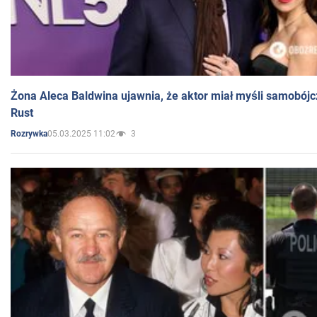
Żona Aleca Baldwina ujawnia, że aktor miał myśli samobójc
Rust
05.03.2025 11:02
3
Rozrywka