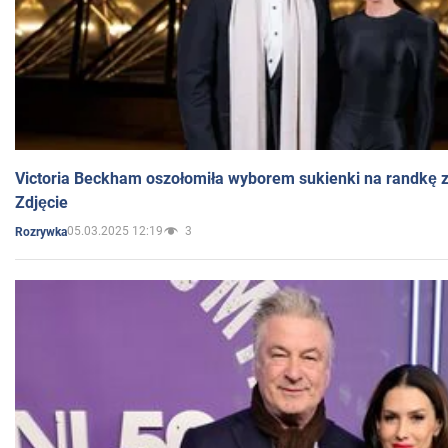
Victoria Beckham oszołomiła wyborem sukienki na randkę
Zdjęcie
05.03.2025 12:19
3
Rozrywka