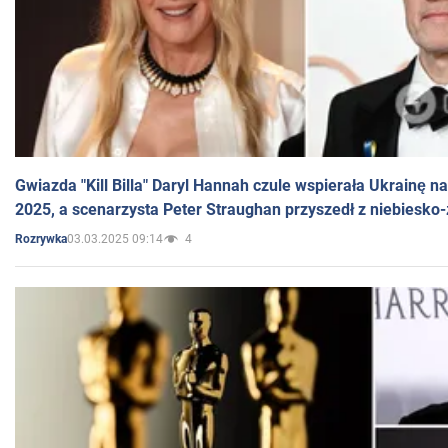
Gwiazda "Kill Billa" Daryl Hannah czule wspierała Ukrainę 
2025, a scenarzysta Peter Straughan przyszedł z niebiesko-
03.03.2025 09:14
4
Rozrywka