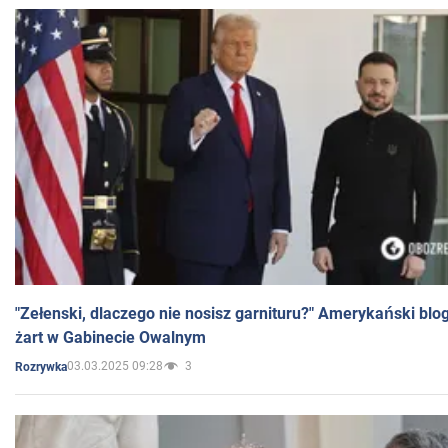
"Zełenski, dlaczego nie nosisz garnituru?" Amerykański blo
żart w Gabinecie Owalnym
03.03.2025 09:28
3
Rozrywka