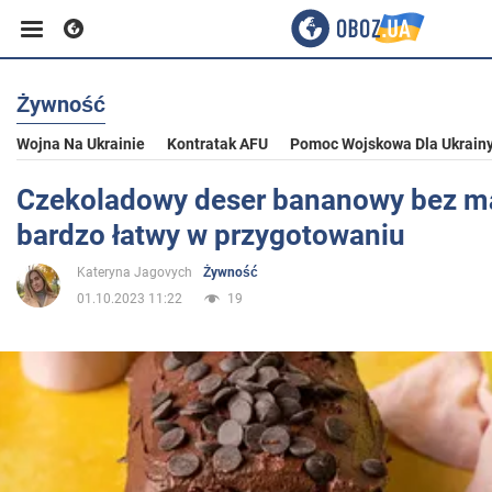
Żywność
Biznes
Wojna Na Ukrainie
Kontratak AFU
Pomoc Wojskowa Dla Ukrain
Sport
Czekoladowy deser bananowy bez mąk
bardzo łatwy w przygotowaniu
Rozrywka
Kateryna Jagovych
Żywność
01.10.2023 11:22
19
Życie
Polityka
Społeczeństwo