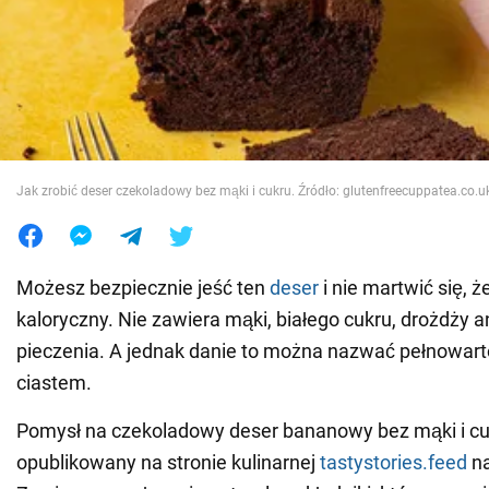
Wojna na Ukrainie
Świat
Jedzenie
Jak zrobić deser czekoladowy bez mąki i cukru. Źródło: glutenfreecuppatea.co.u
Możesz bezpiecznie jeść ten
deser
i nie martwić się, ż
kaloryczny. Nie zawiera mąki, białego cukru, drożdży a
pieczenia. A jednak danie to można nazwać pełnowa
ciastem.
Pomysł na czekoladowy deser bananowy bez mąki i cu
opublikowany na stronie kulinarnej
tastystories.feed
n