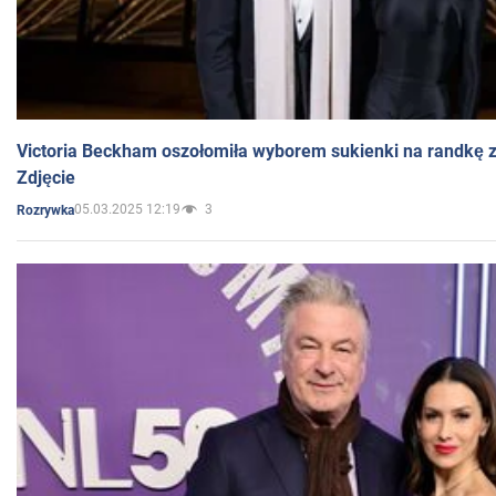
Victoria Beckham oszołomiła wyborem sukienki na randkę
Zdjęcie
05.03.2025 12:19
3
Rozrywka