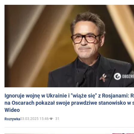
Ignoruje wojnę w Ukrainie i "wiąże się" z Rosjanami: 
na Oscarach pokazał swoje prawdziwe stanowisko w s
Wideo
03.03.2025 15:46
31
Rozrywka