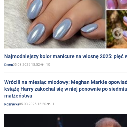
Najmodniejszy kolor manicure na wiosnę 2025: pięć
05.03.2025 18:52
10
Dama
Wrócili na miesiąc miodowy: Meghan Markle opowiada
książę Harry zakochał się w niej ponownie po siedmiu
małżeństwa
05.03.2025 16:20
1
Rozrywka