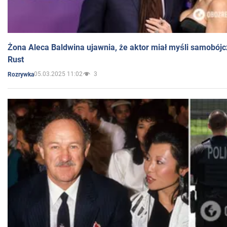
Żona Aleca Baldwina ujawnia, że aktor miał myśli samobójc
Rust
05.03.2025 11:02
3
Rozrywka