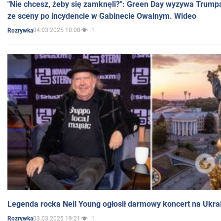
"Nie chcesz, żeby się zamknęli?": Green Day wyzywa Trump
ze sceny po incydencie w Gabinecie Owalnym. Wideo
04.03.2025 10:08
1
Rozrywka
Legenda rocka Neil Young ogłosił darmowy koncert na Ukra
03.03.2025 19:21
1
Rozrywka