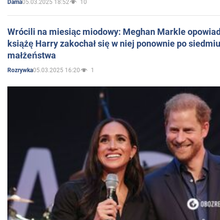
05.03.2025 18:52
10
Dama
Wrócili na miesiąc miodowy: Meghan Markle opowiada
książę Harry zakochał się w niej ponownie po siedmiu
małżeństwa
05.03.2025 16:20
1
Rozrywka