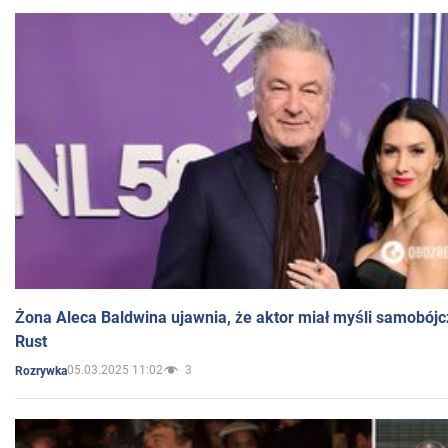
Żona Aleca Baldwina ujawnia, że aktor miał myśli samobójc
Rust
05.03.2025 11:02
3
Rozrywka