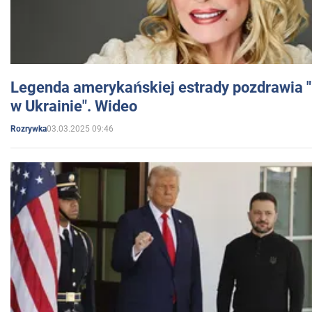
Legenda amerykańskiej estrady pozdrawia "br
w Ukrainie". Wideo
03.03.2025 09:46
Rozrywka