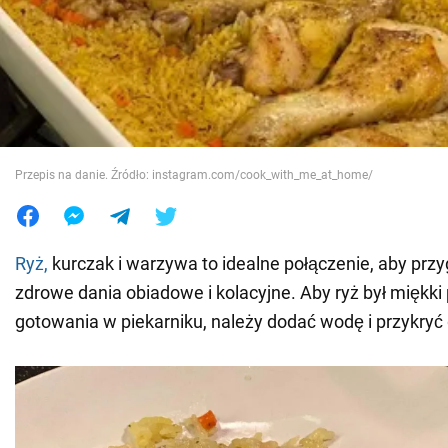
Wojna na Ukrainie
Świat
Jedzenie
Przepis na danie. Źródło: instagram.com/cook_with_me_at_home/
Ryż,
kurczak i warzywa to idealne połączenie, aby prz
zdrowe dania obiadowe i kolacyjne. Aby ryż był miękki
gotowania w piekarniku, należy dodać wodę i przykryć g