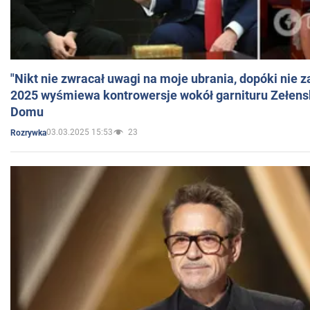
"Nikt nie zwracał uwagi na moje ubrania, dopóki nie z
2025 wyśmiewa kontrowersje wokół garnituru Zełens
Domu
03.03.2025 15:53
23
Rozrywka