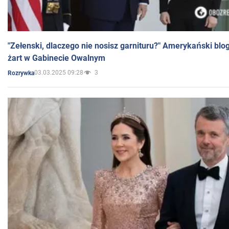
"Zełenski, dlaczego nie nosisz garnituru?" Amerykański blo
żart w Gabinecie Owalnym
03.03.2025 09:28
3
Rozrywka