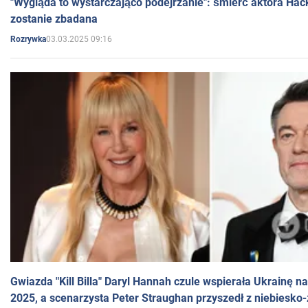
"Wygląda to wystarczająco podejrzanie": śmierć aktora Hac
zostanie zbadana
03.03.2025 09:16
Rozrywka
Gwiazda "Kill Billa" Daryl Hannah czule wspierała Ukrainę 
2025, a scenarzysta Peter Straughan przyszedł z niebiesko-