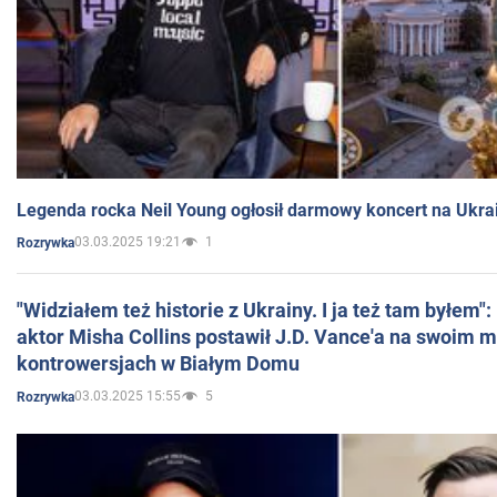
Legenda rocka Neil Young ogłosił darmowy koncert na Ukra
03.03.2025 19:21
1
Rozrywka
"Widziałem też historie z Ukrainy. I ja też tam byłem"
aktor Misha Collins postawił J.D. Vance'a na swoim m
kontrowersjach w Białym Domu
03.03.2025 15:55
5
Rozrywka