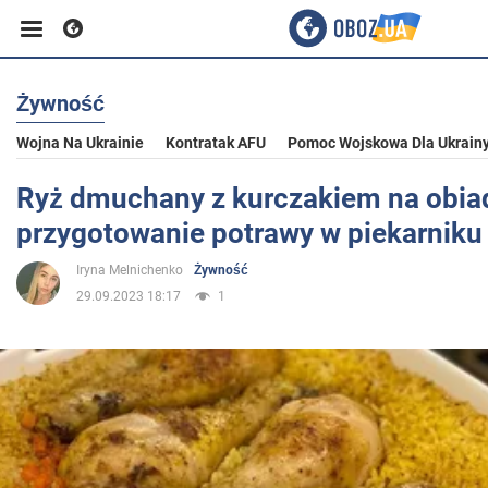
Żywność
Biznes
Wojna Na Ukrainie
Kontratak AFU
Pomoc Wojskowa Dla Ukrain
Sport
Ryż dmuchany z kurczakiem na obia
przygotowanie potrawy w piekarniku
Rozrywka
Iryna Melnichenko
Żywność
29.09.2023 18:17
1
Życie
Polityka
Społeczeństwo