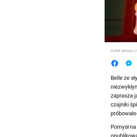
Jedzeni
Suflet serowy z
Belle ze s
niezwykły
zaprasza j
czajniki śp
próbowało 
Pomysł na z
opublikowa