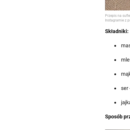
Składniki:
mas
mle
mąk
ser 
jajk
Sposób pr