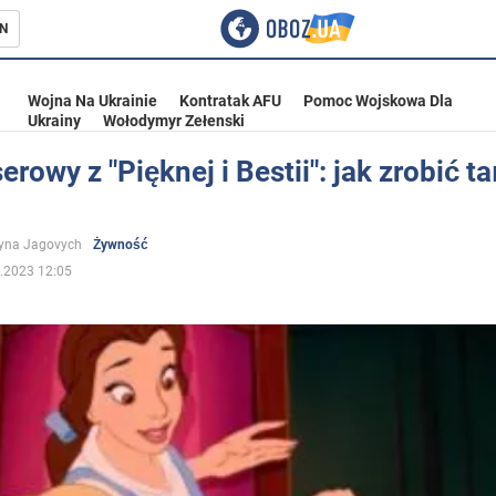
N
Wojna Na Ukrainie
Kontratak AFU
Pomoc Wojskowa Dla
Ukrainy
Wołodymyr Zełenski
serowy z "Pięknej i Bestii": jak zrobić 
ka
yna Jagovych
Żywność
.2023 12:05
eństwo
a Ukrainie