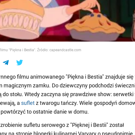
e
 filmu "Piękna i Bestia". Źródło: capeandcastle.com
łynnego filmu animowanego "Piękna i Bestia" znajduje się
m magicznym zamku. Do dziewczyny podchodzi świeczni
ą do stołu. Wtedy zaczyna się prawdziwe show: serwetki 
iewają, a
suflet
z twarogu tańczy. Wiele gospodyń domo
powtórzyć to ostatnie danie w domu.
robienie sufletu serowego z "Pięknej i Bestii" został
ny na stronie blogerki kulinarnej Varvary o pseudonimie