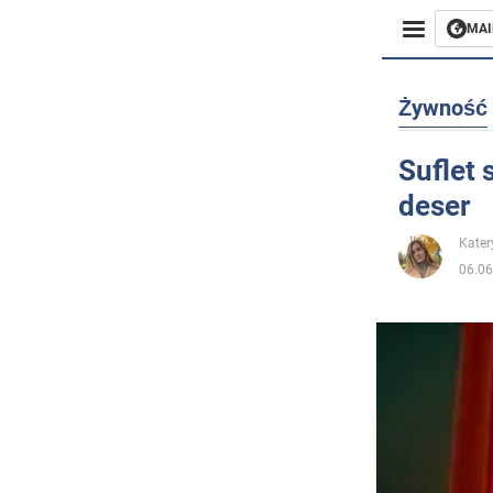
MAI
Biznes
Żywność
Sport
Suflet 
deser
Rozryw
Kater
Życie
06.06
Polityka
Społecz
Wojna n
Świat