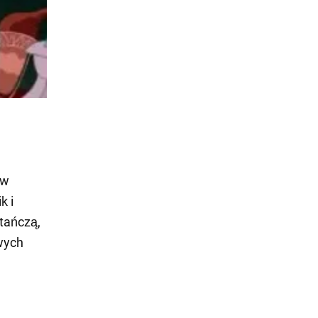
 w
k i
tańczą,
wych