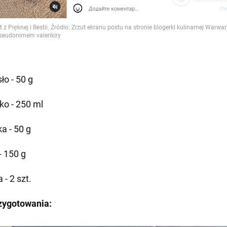
ło - 50 g
ko - 250 ml
a - 50 g
- 150 g
a - 2 szt.
zygotowania: