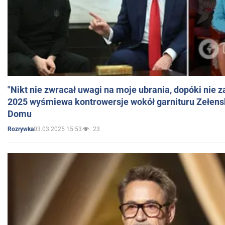
"Nikt nie zwracał uwagi na moje ubrania, dopóki nie z
2025 wyśmiewa kontrowersje wokół garnituru Zełens
Domu
03.03.2025 15:53
23
Rozrywka