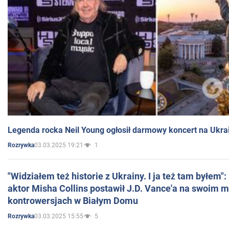
Legenda rocka Neil Young ogłosił darmowy koncert na Ukra
03.03.2025 19:21
1
Rozrywka
"Widziałem też historie z Ukrainy. I ja też tam byłem"
aktor Misha Collins postawił J.D. Vance'a na swoim m
kontrowersjach w Białym Domu
03.03.2025 15:55
5
Rozrywka