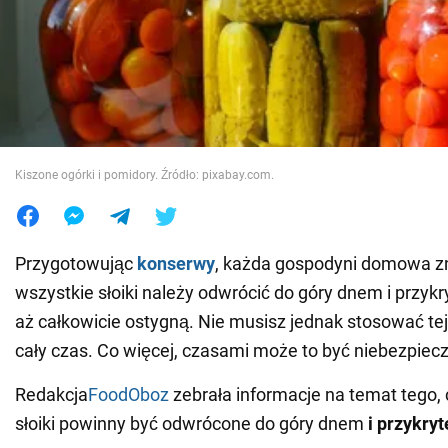
Wojna na Ukrainie
Świat
Jedzenie
Kiszone ogórki i pomidory. Źródło: pixabay.com.
Przygotowując
konserwy
, każda gospodyni domowa z
wszystkie słoiki należy odwrócić do góry dnem i przyk
aż całkowicie ostygną. Nie musisz jednak stosować tej
cały czas. Co więcej, czasami może to być niebezpiec
Redakcja
FoodOboz
zebrała informacje na temat tego,
słoiki powinny być odwrócone do góry dnem
i przykryt