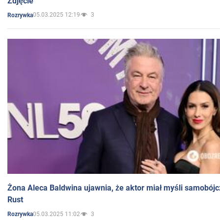
Zdjęcie
05.03.2025 12:19
3
Rozrywka
Żona Aleca Baldwina ujawnia, że aktor miał myśli samobójc
Rust
05.03.2025 11:02
3
Rozrywka