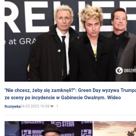
"Nie chcesz, żeby się zamknęli?": Green Day wyzywa Trump
ze sceny po incydencie w Gabinecie Owalnym. Wideo
04.03.2025 10:08
1
Rozrywka