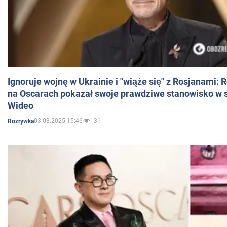
Ignoruje wojnę w Ukrainie i "wiąże się" z Rosjanami: 
na Oscarach pokazał swoje prawdziwe stanowisko w s
Wideo
03.03.2025 15:46
31
Rozrywka