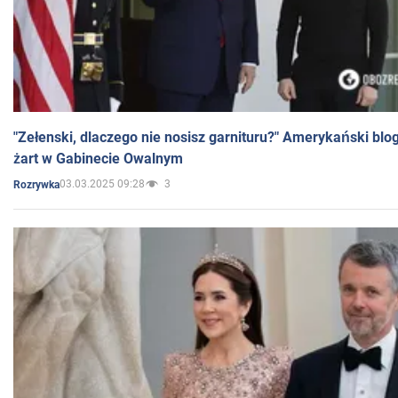
"Zełenski, dlaczego nie nosisz garnituru?" Amerykański blo
żart w Gabinecie Owalnym
03.03.2025 09:28
3
Rozrywka