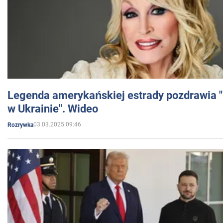
Legenda amerykańskiej estrady pozdrawia "br
w Ukrainie". Wideo
03.03.2025 09:46
Rozrywka