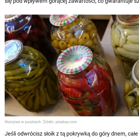
się pod wpływem gorącej zawartości, co gwarantuje sz
Jeśli odwrócisz słoik z tą pokrywką do góry dnem, całe 