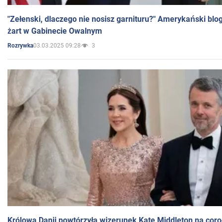
"Zełenski, dlaczego nie nosisz garnituru?" Amerykański blo
żart w Gabinecie Owalnym
03.03.2025 09:28
3
Rozrywka
Królowa Danii powtórzyła wizerunek Kate Middleton na coro