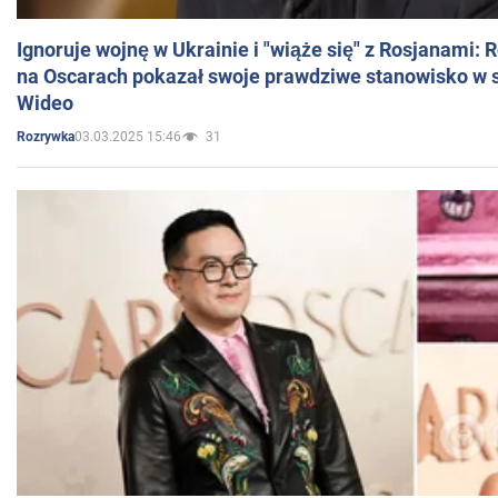
Ignoruje wojnę w Ukrainie i "wiąże się" z Rosjanami: 
na Oscarach pokazał swoje prawdziwe stanowisko w s
Wideo
03.03.2025 15:46
31
Rozrywka