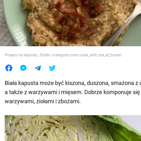
Wojna na Ukrainie
Świat
Jedzenie
Przepis na kapustę. Źródło: instagram.com/cook_with_me_at_home/
Biała kapusta może być kiszona, duszona, smażona z c
a także z warzywami i mięsem. Dobrze komponuje się
warzywami, ziołami i zbożami.