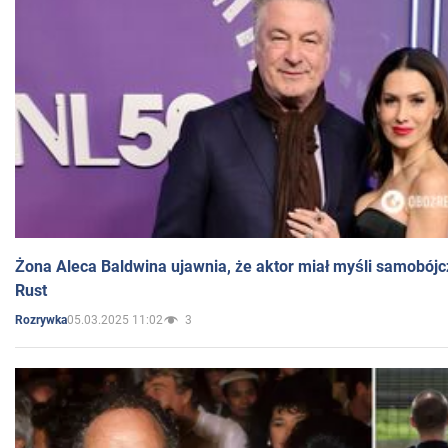
Żona Aleca Baldwina ujawnia, że aktor miał myśli samobójc
Rust
05.03.2025 11:02
3
Rozrywka