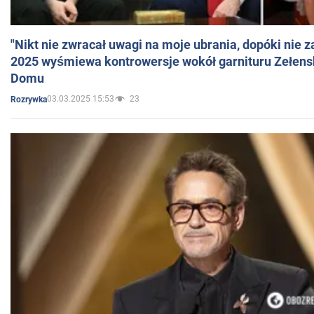
"Nikt nie zwracał uwagi na moje ubrania, dopóki nie z
2025 wyśmiewa kontrowersje wokół garnituru Zełens
Domu
03.03.2025 15:53
23
Rozrywka