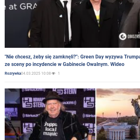
"Nie chcesz, żeby się zamknęli?": Green Day wyzywa Trump
ze sceny po incydencie w Gabinecie Owalnym. Wideo
04.03.2025 10:08
1
Rozrywka