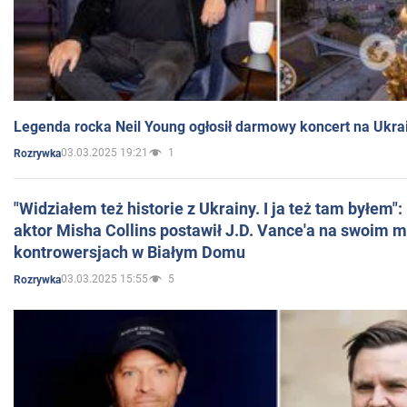
Legenda rocka Neil Young ogłosił darmowy koncert na Ukra
03.03.2025 19:21
1
Rozrywka
"Widziałem też historie z Ukrainy. I ja też tam byłem"
aktor Misha Collins postawił J.D. Vance'a na swoim m
kontrowersjach w Białym Domu
03.03.2025 15:55
5
Rozrywka