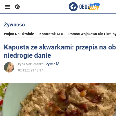
Żywność
Biznes
Wojna Na Ukrainie
Kontratak AFU
Pomoc Wojskowa Dla Ukrain
Sport
Kapusta ze skwarkami: przepis na obf
niedrogie danie
Rozrywka
Iryna Melnichenko
Żywność
02.12.2023 12:37
Życie
Polityka
Społeczeństwo