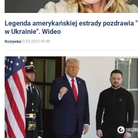
Legenda amerykańskiej estrady pozdrawia "br
w Ukrainie". Wideo
03.03.2025 09:46
Rozrywka