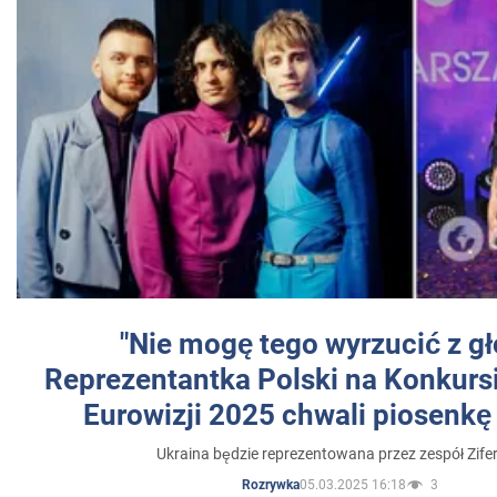
"Nie mogę tego wyrzucić z gł
Reprezentantka Polski na Konkurs
Eurowizji 2025 chwali piosenkę
Ukraina będzie reprezentowana przez zespół Zifer
05.03.2025 16:18
3
Rozrywka