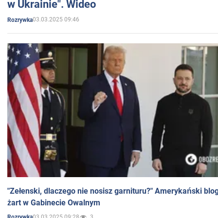
w Ukrainie". Wideo
03.03.2025 09:46
Rozrywka
"Zełenski, dlaczego nie nosisz garnituru?" Amerykański blo
żart w Gabinecie Owalnym
03.03.2025 09:28
3
Rozrywka