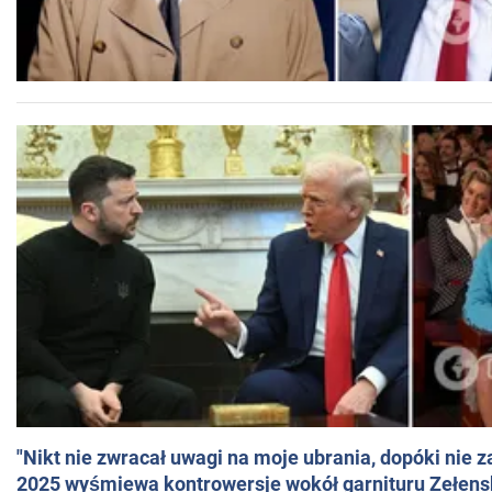
"Nikt nie zwracał uwagi na moje ubrania, dopóki nie z
2025 wyśmiewa kontrowersje wokół garnituru Zełens