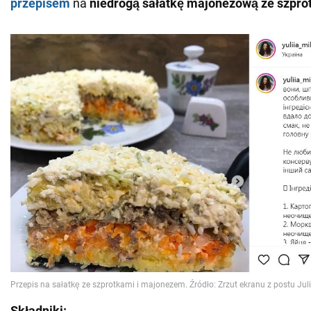
przepisem
na
niedrogą sałatkę majonezową ze szpro
Składniki: