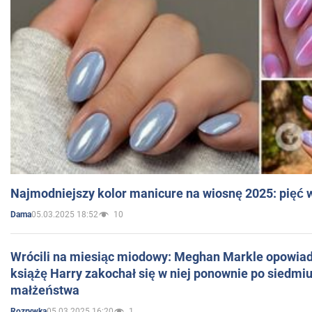
Najmodniejszy kolor manicure na wiosnę 2025: pięć
05.03.2025 18:52
10
Dama
Wrócili na miesiąc miodowy: Meghan Markle opowiada
książę Harry zakochał się w niej ponownie po siedmiu
małżeństwa
05.03.2025 16:20
1
Rozrywka