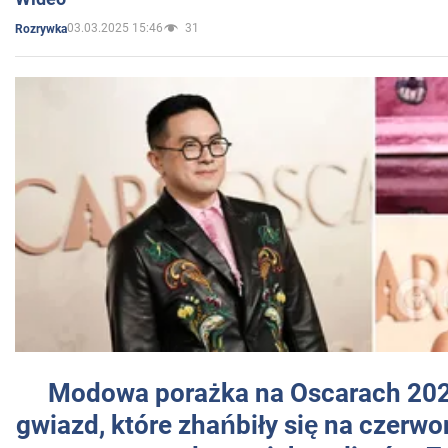
03.03.2025 15:46
31
Rozrywka
Modowa porażka na Oscarach 202
gwiazd, które zhańbiły się na czer