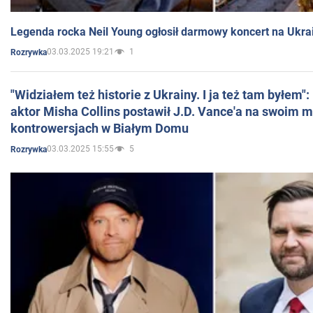
Legenda rocka Neil Young ogłosił darmowy koncert na Ukra
03.03.2025 19:21
1
Rozrywka
"Widziałem też historie z Ukrainy. I ja też tam byłem"
aktor Misha Collins postawił J.D. Vance'a na swoim m
kontrowersjach w Białym Domu
03.03.2025 15:55
5
Rozrywka