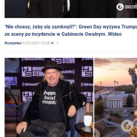
"Nie chcesz, żeby się zamknęli?": Green Day wyzywa Trump
ze sceny po incydencie w Gabinecie Owalnym. Wideo
04.03.2025 10:08
1
Rozrywka