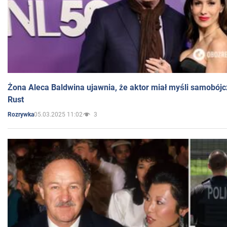
Żona Aleca Baldwina ujawnia, że aktor miał myśli samobójc
Rust
05.03.2025 11:02
3
Rozrywka