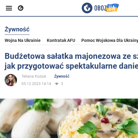
Żywność
Biznes
Wojna Na Ukrainie
Kontratak AFU
Pomoc Wojskowa Dla Ukrain
Sport
Budżetowa sałatka majonezowa ze s
jak przygotować spektakularne dani
Rozrywka
Tetiana Koziuk
Żywność
05.12.2023 14:14
3
Życie
Polityka
Społeczeństwo