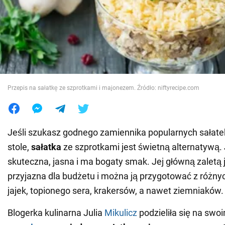
Wojna na Ukrainie
Świat
Jedzenie
Przepis na sałatkę ze szprotkami i majonezem. Źródło: niftyrecipe.com
Jeśli szukasz godnego zamiennika popularnych sałat
stole,
sałatka
ze szprotkami jest świetną alternatywą.
skuteczna, jasna i ma bogaty smak. Jej główną zaletą je
przyjazna dla budżetu i można ją przygotować z różny
jajek, topionego sera, krakersów, a nawet ziemniaków.
Blogerka kulinarna Julia
Mikulicz
podzieliła się na swo