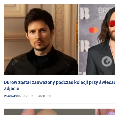
Durow został zauważony podczas kolacji przy świeca
Zdjęcie
05.03.2025 19:45
36
Rozrywka