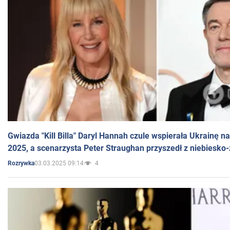
Gwiazda "Kill Billa" Daryl Hannah czule wspierała Ukrainę 
2025, a scenarzysta Peter Straughan przyszedł z niebiesko-
03.03.2025 09:14
4
Rozrywka