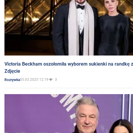
Victoria Beckham oszołomiła wyborem sukienki na randkę
Zdjęcie
05.03.2025 12:19
3
Rozrywka