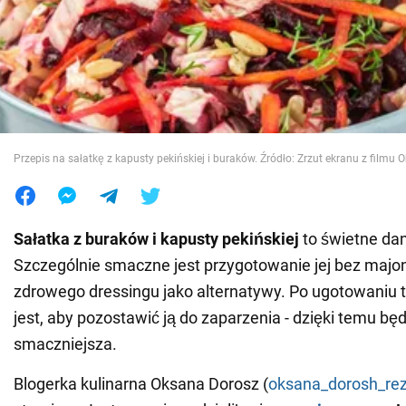
Wojna na Ukrainie
Świat
Jedzenie
Przepis na sałatkę z kapusty pekińskiej i buraków. Źródło: Zrzut ekranu z film
Sałatka z buraków i kapusty pekińskiej
to świetne dan
Szczególnie smaczne jest przygotowanie jej bez majo
zdrowego dressingu jako alternatywy. Po ugotowaniu t
jest, aby pozostawić ją do zaparzenia - dzięki temu bę
smaczniejsza.
Blogerka kulinarna Oksana Dorosz (
oksana_dorosh_re