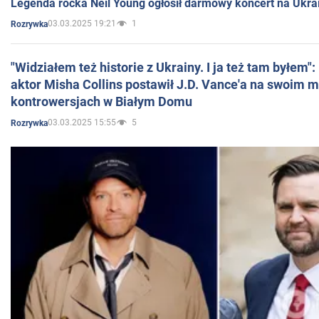
Legenda rocka Neil Young ogłosił darmowy koncert na Ukra
03.03.2025 19:21
1
Rozrywka
"Widziałem też historie z Ukrainy. I ja też tam byłem"
aktor Misha Collins postawił J.D. Vance'a na swoim m
kontrowersjach w Białym Domu
03.03.2025 15:55
5
Rozrywka