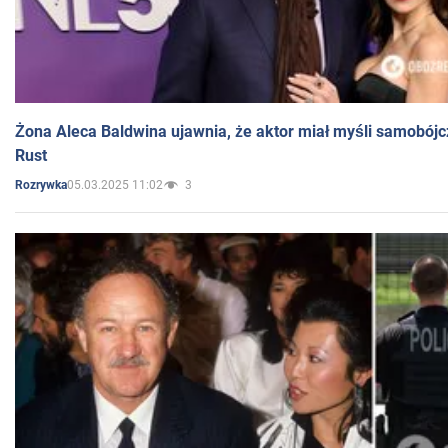
Żona Aleca Baldwina ujawnia, że aktor miał myśli samobójc
Rust
05.03.2025 11:02
3
Rozrywka