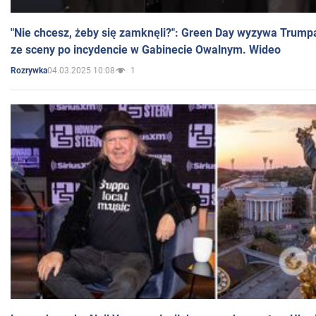
"Nie chcesz, żeby się zamknęli?": Green Day wyzywa Trump
ze sceny po incydencie w Gabinecie Owalnym. Wideo
04.03.2025 10:08
1
Rozrywka