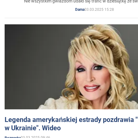
Nie wszystkim gwiazdom udało się trafić w dziesiątkę ze sw
03.03.2025 15:28
Dama
Legenda amerykańskiej estrady pozdrawia "br
w Ukrainie". Wideo
03.03.2025 09:46
Rozrywka