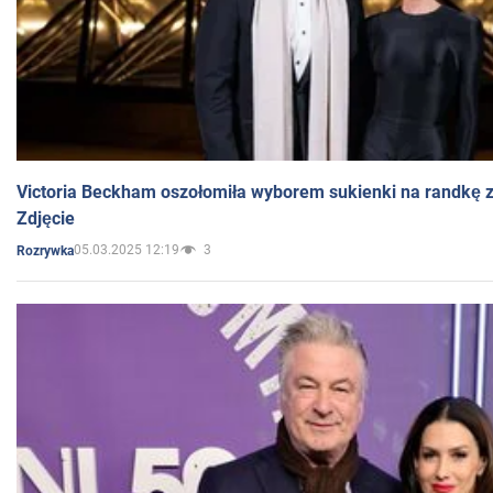
Victoria Beckham oszołomiła wyborem sukienki na randkę
Zdjęcie
05.03.2025 12:19
3
Rozrywka