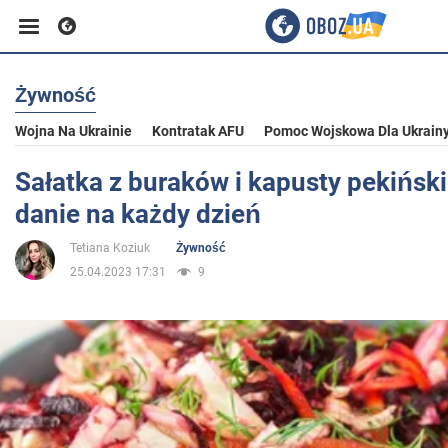
Żywność
Biznes
Wojna Na Ukrainie
Kontratak AFU
Pomoc Wojskowa Dla Ukrain
Sport
Sałatka z buraków i kapusty pekiński
danie na każdy dzień
Rozrywka
Tetiana Koziuk
Żywność
25.04.2023 17:31
9
Życie
Polityka
Społeczeństwo