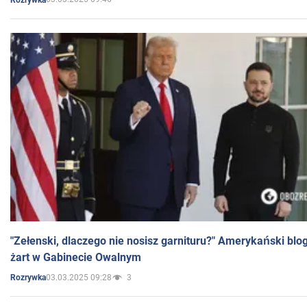
"Zełenski, dlaczego nie nosisz garnituru?" Amerykański blo
żart w Gabinecie Owalnym
03.03.2025 09:28
3
Rozrywka