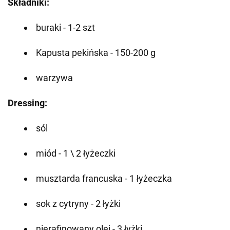
Składniki:
buraki - 1-2 szt
Kapusta pekińska - 150-200 g
warzywa
Dressing:
sól
miód - 1 \ 2 łyżeczki
musztarda francuska - 1 łyżeczka
sok z cytryny - 2 łyżki
nierafinowany olej - 3 łyżki