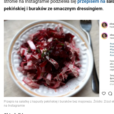
stronie na Instagramie podzieliła się
przepisem na
sał
pekińskiej i buraków ze smacznym
dressingiem
.