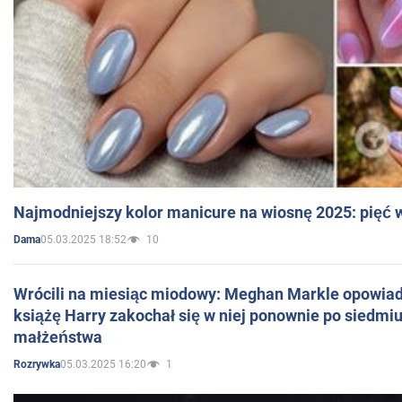
Najmodniejszy kolor manicure na wiosnę 2025: pięć
05.03.2025 18:52
10
Dama
Wrócili na miesiąc miodowy: Meghan Markle opowiada
książę Harry zakochał się w niej ponownie po siedmiu
małżeństwa
05.03.2025 16:20
1
Rozrywka