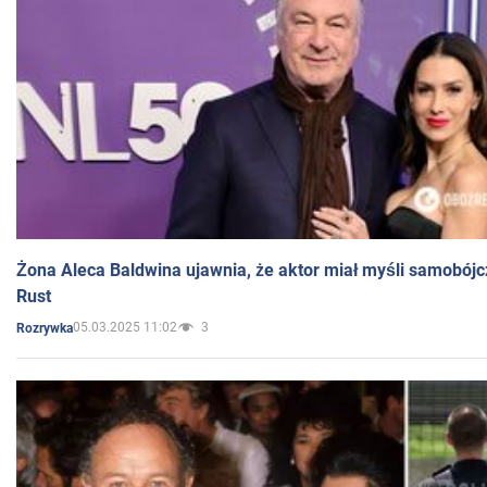
Żona Aleca Baldwina ujawnia, że aktor miał myśli samobójc
Rust
05.03.2025 11:02
3
Rozrywka