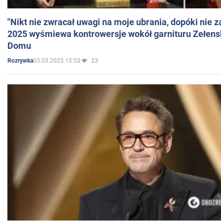
"Nikt nie zwracał uwagi na moje ubrania, dopóki nie z
2025 wyśmiewa kontrowersje wokół garnituru Zełens
Domu
03.03.2025 15:53
23
Rozrywka