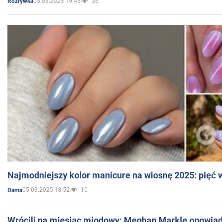
05.03.2025 19:45
36
Rozrywka
Najmodniejszy kolor manicure na wiosnę 2025: pięć
05.03.2025 18:52
10
Dama
Wrócili na miesiąc miodowy: Meghan Markle opowiada