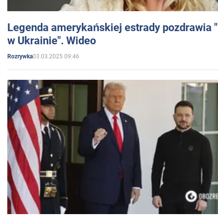
Legenda amerykańskiej estrady pozdrawia "br
w Ukrainie". Wideo
03.03.2025 09:46
Rozrywka