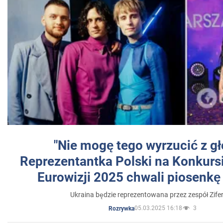
"Nie mogę tego wyrzucić z gł
Reprezentantka Polski na Konkurs
Eurowizji 2025 chwali piosenkę
Ukraina będzie reprezentowana przez zespół Zifer
05.03.2025 16:18
3
Rozrywka