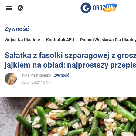
Żywność
Biznes
Wojna Na Ukrainie
Kontratak AFU
Pomoc Wojskowa Dla Ukrain
Sport
Sałatka z fasolki szparagowej z gros
jajkiem na obiad: najprostszy przepi
Rozrywka
Iryna Melnichenko
Żywność
02.07.2023 15:17
Życie
Polityka
Społeczeństwo