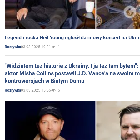
Legenda rocka Neil Young ogłosił darmowy koncert na Ukra
03.03.2025 19:21
1
Rozrywka
"Widziałem też historie z Ukrainy. I ja też tam byłem"
aktor Misha Collins postawił J.D. Vance'a na swoim m
kontrowersjach w Białym Domu
03.03.2025 15:55
5
Rozrywka