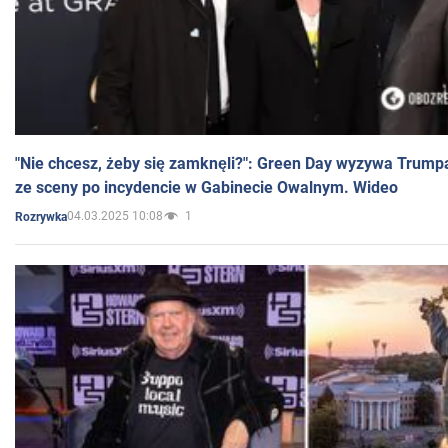
"Nie chcesz, żeby się zamknęli?": Green Day wyzywa Trump
ze sceny po incydencie w Gabinecie Owalnym. Wideo
04.03.2025 10:08
1
Rozrywka