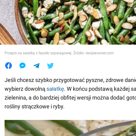
Wojna na Ukrainie
Świat
Jedzenie
Przepis na sałatkę z fasolki szparagowej. Źródło: reciperunner.com
Jeśli chcesz szybko przygotować pyszne, zdrowe danie
wybierz dowolną
sałatkę
. W końcu podstawą każdej sa
zielenina, a do bardziej obfitej wersji można dodać got
rośliny strączkowe i ryby.