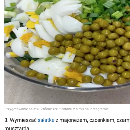
3. Wymieszać
sałatkę
z majonezem, czosnkiem, czarn
musztardą.