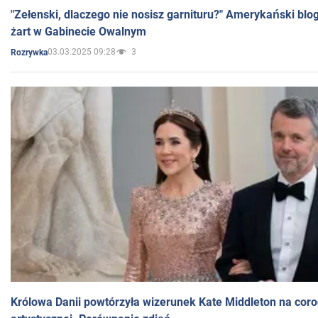
"Zełenski, dlaczego nie nosisz garnituru?" Amerykański blo
żart w Gabinecie Owalnym
03.03.2025 09:28
3
Rozrywka
Królowa Danii powtórzyła wizerunek Kate Middleton na coro