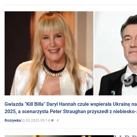
Gwiazda "Kill Billa" Daryl Hannah czule wspierała Ukrainę 
2025, a scenarzysta Peter Straughan przyszedł z niebiesko-
03.03.2025 09:14
4
Rozrywka