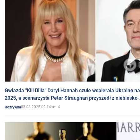
Gwiazda "Kill Billa" Daryl Hannah czule wspierała Ukrainę 
2025, a scenarzysta Peter Straughan przyszedł z niebiesko-
03.03.2025 09:14
4
Rozrywka