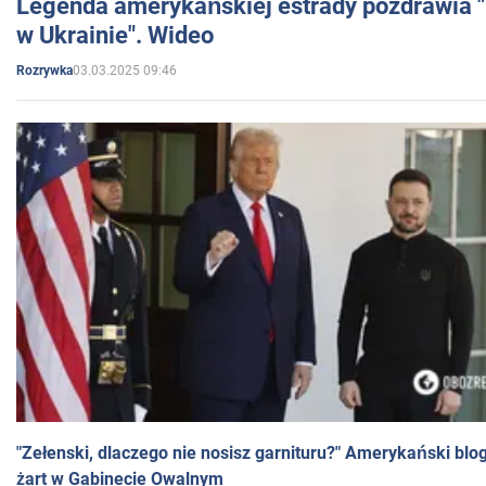
Legenda amerykańskiej estrady pozdrawia "br
w Ukrainie". Wideo
03.03.2025 09:46
Rozrywka
"Zełenski, dlaczego nie nosisz garnituru?" Amerykański blo
żart w Gabinecie Owalnym