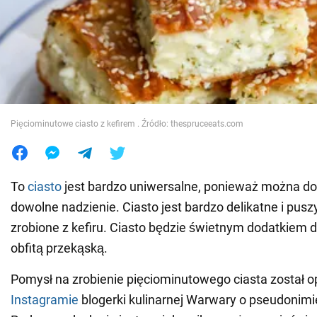
Wojna na Ukrainie
Świat
Jedzenie
Pięciominutowe ciasto z kefirem . Źródło: thespruceeats.com
To
ciasto
jest bardzo uniwersalne, ponieważ można do
dowolne nadzienie. Ciasto jest bardzo delikatne i pusz
zrobione z kefiru. Ciasto będzie świetnym dodatkiem d
obfitą przekąską.
Pomysł na zrobienie pięciominutowego ciasta został 
Instagramie
blogerki kulinarnej Warwary o pseudonim