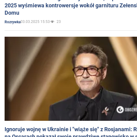
2025 wyśmiewa kontrowersje wokół garnituru Zełens
Domu
03.03.2025 15:53
23
Rozrywka
Ignoruje wojnę w Ukrainie i "wiąże się" z Rosjanami: 
na Oscarach pokazał swoje prawdziwe stanowisko w s