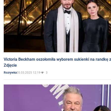
Victoria Beckham oszołomiła wyborem sukienki na randkę
Zdjęcie
05.03.2025 12:19
3
Rozrywka