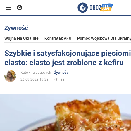
Żywność
Biznes
Wojna Na Ukrainie
Kontratak AFU
Pomoc Wojskowa Dla Ukrain
Sport
Szybkie i satysfakcjonujące pięcio
ciasto: ciasto jest zrobione z kefiru
Rozrywka
Kateryna Jagovych
Żywność
26.09.2023 19:28
33
Życie
Polityka
Społeczeństwo