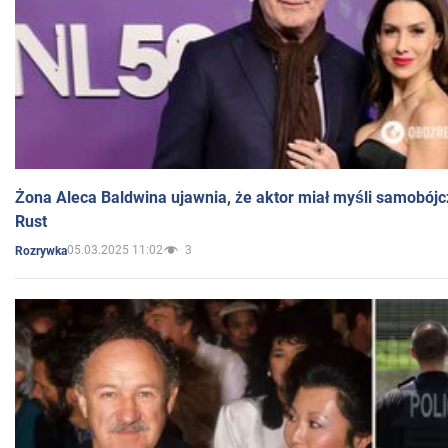
Żona Aleca Baldwina ujawnia, że aktor miał myśli samobójc
Rust
05.03.2025 11:02
3
Rozrywka