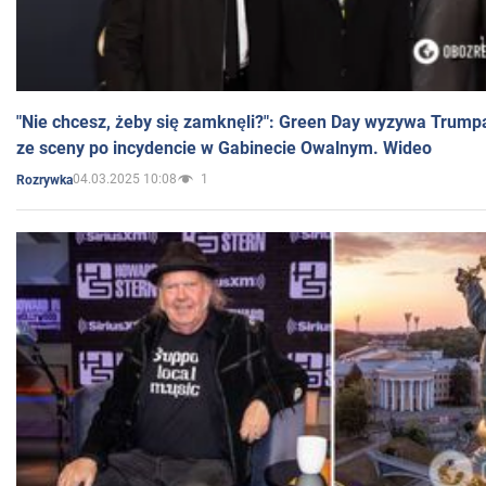
"Nie chcesz, żeby się zamknęli?": Green Day wyzywa Trump
ze sceny po incydencie w Gabinecie Owalnym. Wideo
04.03.2025 10:08
1
Rozrywka