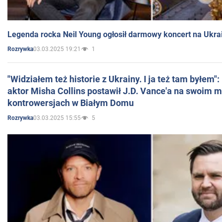
Legenda rocka Neil Young ogłosił darmowy koncert na Ukra
03.03.2025 19:21
1
Rozrywka
"Widziałem też historie z Ukrainy. I ja też tam byłem"
aktor Misha Collins postawił J.D. Vance'a na swoim m
kontrowersjach w Białym Domu
03.03.2025 15:55
5
Rozrywka