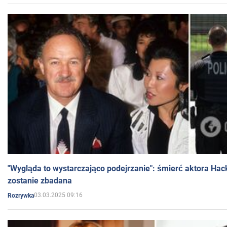
"Wygląda to wystarczająco podejrzanie": śmierć aktora Hac
zostanie zbadana
03.03.2025 09:16
Rozrywka