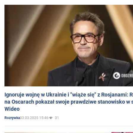
Ignoruje wojnę w Ukrainie i "wiąże się" z Rosjanami: 
na Oscarach pokazał swoje prawdziwe stanowisko w s
Wideo
03.03.2025 15:46
31
Rozrywka