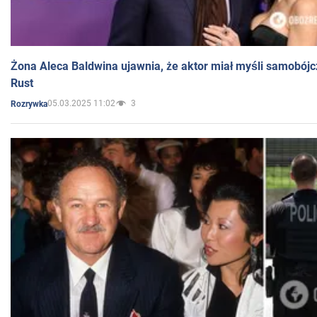
Żona Aleca Baldwina ujawnia, że aktor miał myśli samobójc
Rust
05.03.2025 11:02
3
Rozrywka