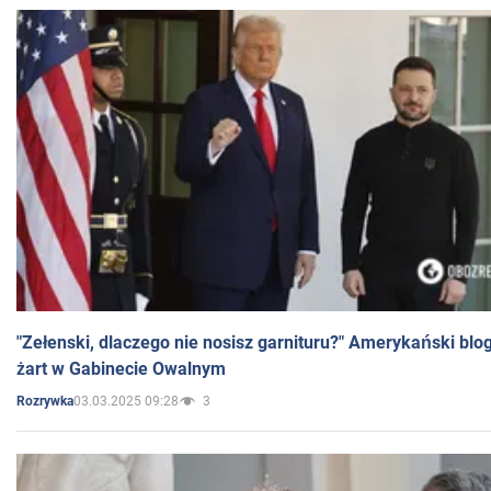
"Zełenski, dlaczego nie nosisz garnituru?" Amerykański blo
żart w Gabinecie Owalnym
03.03.2025 09:28
3
Rozrywka