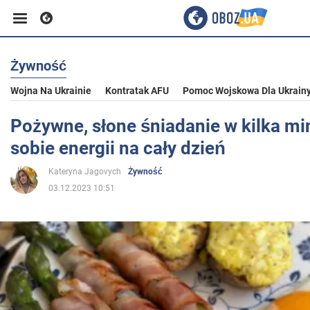
Żywność
Biznes
Wojna Na Ukrainie
Kontratak AFU
Pomoc Wojskowa Dla Ukrain
Sport
Pożywne, słone śniadanie w kilka mi
sobie energii na cały dzień
Rozrywka
Kateryna Jagovych
Żywność
03.12.2023 10:51
Życie
Polityka
Społeczeństwo