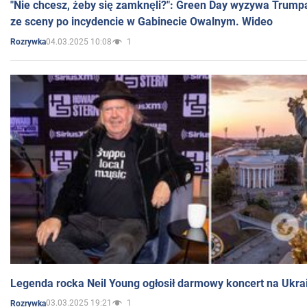
"Nie chcesz, żeby się zamknęli?": Green Day wyzywa Trump
ze sceny po incydencie w Gabinecie Owalnym. Wideo
04.03.2025 10:08
1
Rozrywka
Legenda rocka Neil Young ogłosił darmowy koncert na Ukra
03.03.2025 19:21
1
Rozrywka