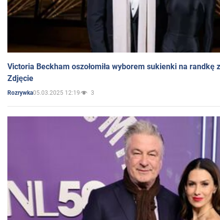
Victoria Beckham oszołomiła wyborem sukienki na randkę
Zdjęcie
05.03.2025 12:19
3
Rozrywka