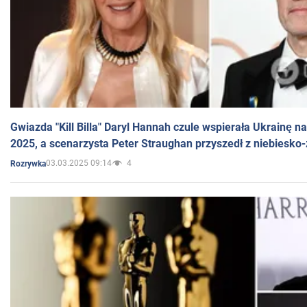
Gwiazda "Kill Billa" Daryl Hannah czule wspierała Ukrainę 
2025, a scenarzysta Peter Straughan przyszedł z niebiesko-
03.03.2025 09:14
4
Rozrywka