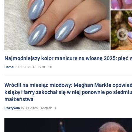
Najmodniejszy kolor manicure na wiosnę 2025: pięć
05.03.2025 18:52
10
Dama
Wrócili na miesiąc miodowy: Meghan Markle opowiada
książę Harry zakochał się w niej ponownie po siedmiu
małżeństwa
05.03.2025 16:20
1
Rozrywka