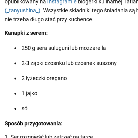
opublikowany na
Instagramie
blogerki kulinarnej Tatia
(_tanyushina_)
. Wszystkie składniki tego śniadania są 
nie trzeba długo stać przy kuchence.
Kanapki z serem:
250 g sera suluguni lub mozzarella
2-3 ząbki czosnku lub czosnek suszony
2 łyżeczki oregano
1 jajko
sól
Sposób przygotowania:
1. Ser rozgnieść lub zetrzeć na tarce.