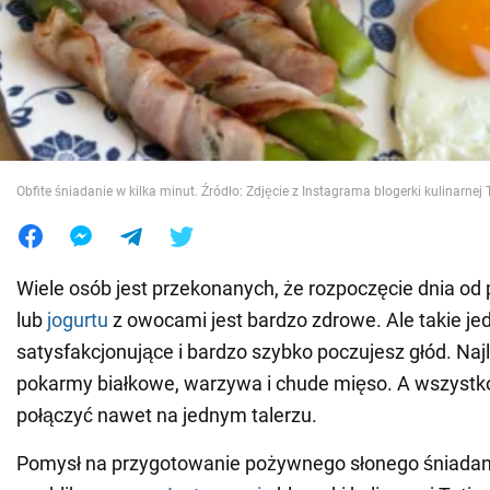
Wojna na Ukrainie
Świat
Jedzenie
Obfite śniadanie w kilka minut. Źródło: Zdjęcie z Instagrama blogerki kulinarnej
Wiele osób jest przekonanych, że rozpoczęcie dnia od
lub
jogurtu
z owocami jest bardzo zdrowe. Ale takie je
satysfakcjonujące i bardzo szybko poczujesz głód. Naj
pokarmy białkowe, warzywa i chude mięso. A wszystk
połączyć nawet na jednym talerzu.
Pomysł na przygotowanie pożywnego słonego śniadani