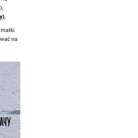
o,
y).
 matki
tować na