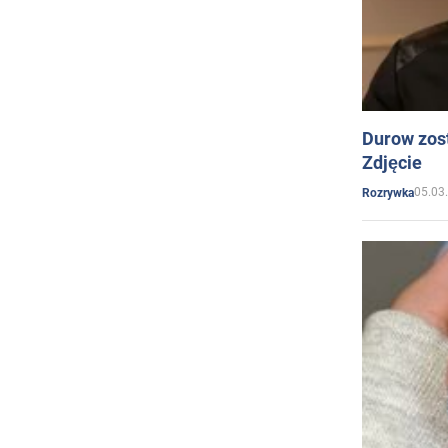
Durow zost
Zdjęcie
05.03
Rozrywka