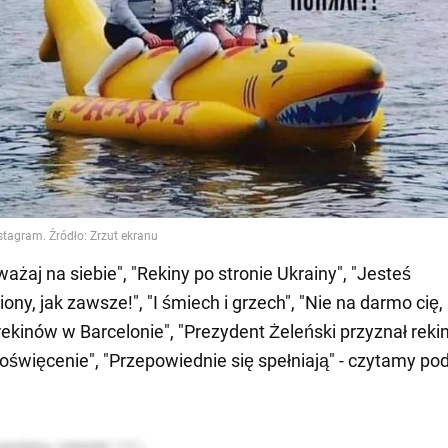
ażaj na siebie", "Rekiny po stronie Ukrainy", "Jesteś
ony, jak zawsze!", "I śmiech i grzech", "Nie na darmo cię,
 rekinów w Barcelonie", "Prezydent Żeleński przyznał reki
poświęcenie", "Przepowiednie się spełniają" - czytamy po