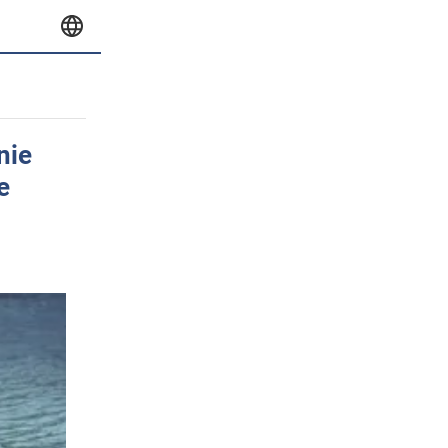
nie
e