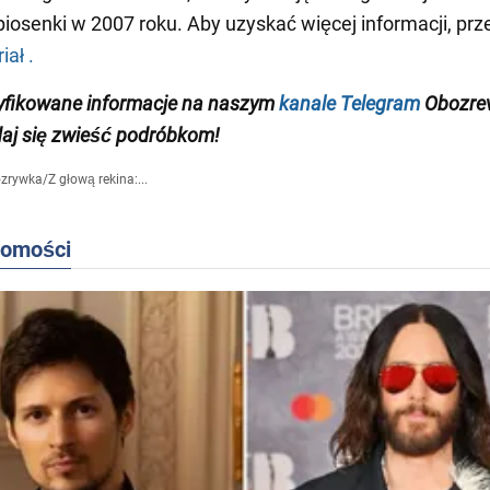
piosenki w 2007 roku. Aby uzyskać więcej informacji, prz
ał .
yfikowane informacje na naszym
kanale Telegram
Obozrev
 daj się zwieść podróbkom!
zrywka
/
Z głową rekina:...
domości