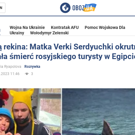
N
Wojna Na Ukrainie
Kontratak AFU
Pomoc Wojskowa Dla
a
Ukrainy
Wołodymyr Zełenski
 rekina: Matka Verki Serdyuchki okrut
a śmierć rosyjskiego turysty w Egipci
ka
ria Ryapolova
Rozrywka
.2023 11:46
3
eństwo
a Ukrainie