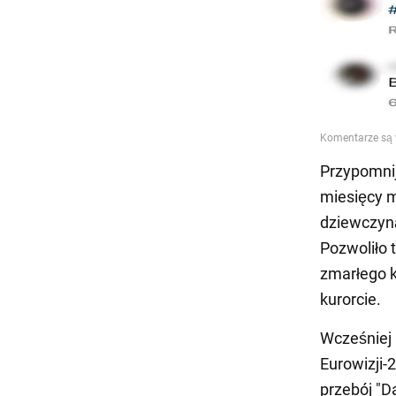
Przypomnijm
miesięcy m
dziewczyną
Pozwoliło 
zmarłego 
kurorcie.
Wcześniej 
Eurowizji-
przebój "D