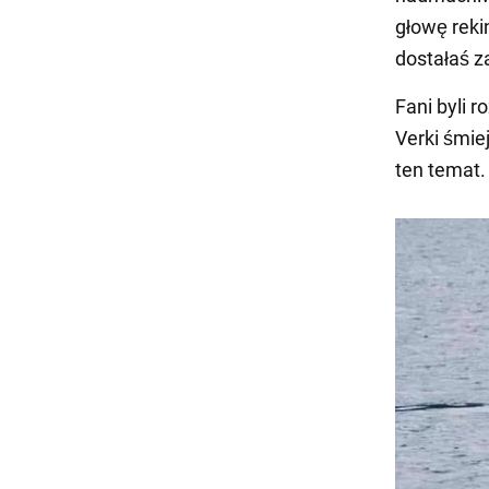
głowę reki
dostałaś z
Fani byli 
Verki śmie
ten temat.