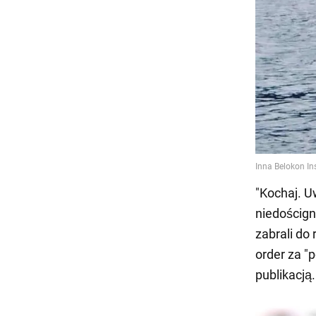
"Kochaj. Uw
niedościgni
zabrali do
order za "
publikacją.