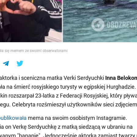
e
liła się memem ze swoimi obserwatorami
aktorka i sceniczna matka Verki Serdyuchki
Inna Beloko
a na śmierć rosyjskiego turysty w egipskiej Hurghadzie.
in rozszarpał 23-latka z Federacji Rosyjskiej, który pływ
zegu. Celebryta rozśmieszył użytkowników sieci zdjęciem
ublikowała
mema na swoim osobistym Instagramie.
a on Verkę Serdyuchkę z matką siedzącą w ubraniu na
anym "bananie". Jednocześnie aktorka zamiast twarzy