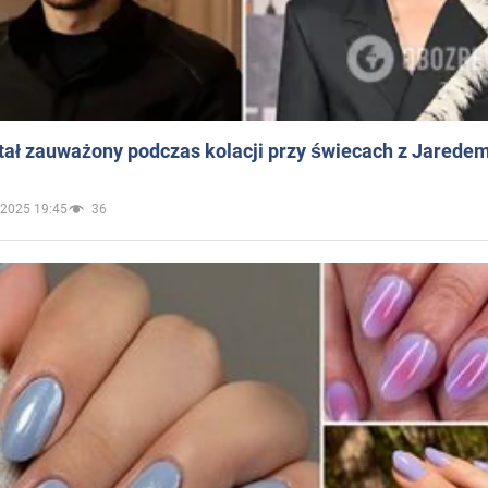
ał zauważony podczas kolacji przy świecach z Jaredem
.2025 19:45
36