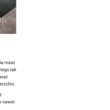
nia masz
tego tak
ieważ
erzchni.
z
e nawet
.