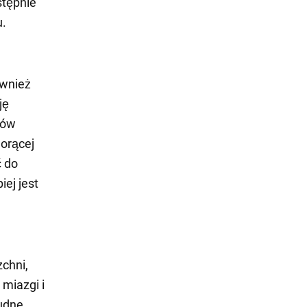
stępnie
u.
ównież
ję
mów
gorącej
ć do
iej jest
zchni,
miazgi i
rudne