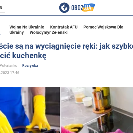
N
Wojna Na Ukrainie
Kontratak AFU
Pomoc Wojskowa Dla
a
Ukrainy
Wołodymyr Zełenski
cie są na wyciągnięcie ręki: jak szybk
cić kuchenkę
ka
 Poterianko
Rozrywka
.2023 17:46
eństwo
a Ukrainie