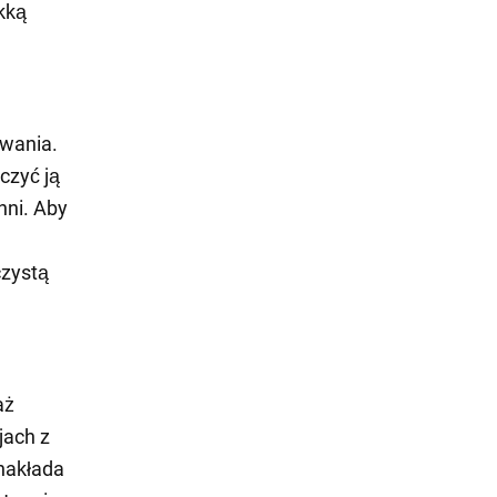
kką
owania.
czyć ją
hni. Aby
czystą
aż
jach z
nakłada