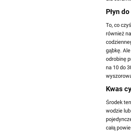
Płyn do
To, co czy
również n
codzienneg
gąbkę. Ale
odrobinę p
na 10 do 3
wyszorować
Kwas c
Środek te
wodzie lub
pojedyncz
całą powie