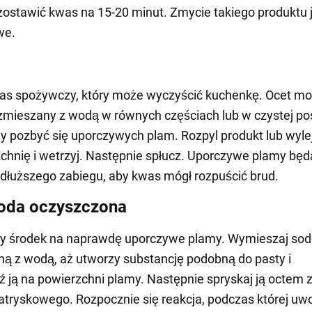
zostawić kwas na 15-20 minut. Zmycie takiego produktu 
we.
was spożywczy, który może wyczyścić kuchenkę. Ocet m
mieszany z wodą w równych częściach lub w czystej pos
 pozbyć się uporczywych plam. Rozpyl produkt lub wylej
chnię i wetrzyj. Następnie spłucz. Uporczywe plamy będ
łuższego zabiegu, aby kwas mógł rozpuścić brud.
soda oczyszczona
lny środek na naprawdę uporczywe plamy. Wymieszaj so
ą z wodą, aż utworzy substancję podobną do pasty i
 ją na powierzchni plamy. Następnie spryskaj ją octem 
natryskowego. Rozpocznie się reakcja, podczas której uw