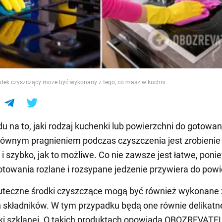
e
odek czyszczący może być wykonany z tego, co masz w kuchni
u na to, jaki rodzaj kuchenki lub powierzchni do gotowa
ównym pragnieniem podczas czyszczenia jest zrobienie 
 i szybko, jak to możliwe. Co nie zawsze jest łatwe, pon
towania rozlane i rozsypane jedzenie przywiera do powi
uteczne środki czyszczące mogą być również wykonane 
składników. W tym przypadku będą one równie delikatn
ki szklanej. O takich produktach opowiada OBOZREVATEL