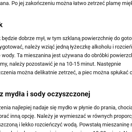
iana. Po jej zakończeniu można łatwo zetrzeć plamę mię
k
 będzie dobrze mył, w tym szklaną powierzchnię do got
ygotować, należy wziąć jedną łyżeczkę alkoholu i rozcień
 wody. Ta mieszanina jest używana do obróbki powierzc
my, należy pozostawić je na 10-15 minut. Następnie
czenia można delikatnie zetrzeć, a piec można spłukać 
z mydła i sody oczyszczonej
enia najlepiej nadaje się mydło w płynie do prania, choci
ać inną opcję. Należy je wymieszać w równych proporc
zczoną i lekko rozcieńczyć wodą. Powstałą mieszaninę 