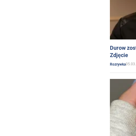
Durow zost
Zdjęcie
05.03
Rozrywka