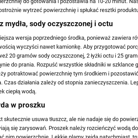
ierzchnię do gotowania i pozostawia na 10-20 minut. Na
ostrożnie wytrzeć powierzchnię i spłukać resztki produkt
z mydła, sody oczyszczonej i octu
lniejsza wersja poprzedniego środka, ponieważ zawiera r
twością wyczyści nawet kamionkę. Aby przygotować porc
weź 20 gramów sody oczyszczonej, 2 łyżki octu i 25 gra
ynie do prania. Rozpuść wszystkie składniki w szklance 
ży potraktować powierzchnię tym środkiem i pozostawi
a. Czas działania zależy od stopnia zanieczyszczenia. Lep
k ciepłą wodą.
da w proszku
t skutecznie usuwa tłuszcz, ale nie nadaje się do powier
iają się zarysowań. Proszek należy rozcieńczyć wodą do 
ć nim powierzchnię. Lekkie plamy zejdą natychmiast, t