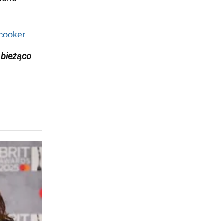
icooker
.
 bieżąco