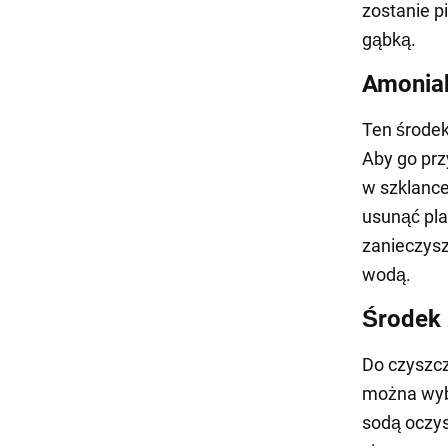
zostanie p
gąbką.
Amonia
Ten środek
Aby go prz
w szklance
usunąć pla
zanieczysz
wodą.
Środek 
Do czyszcz
można wybr
sodą oczys