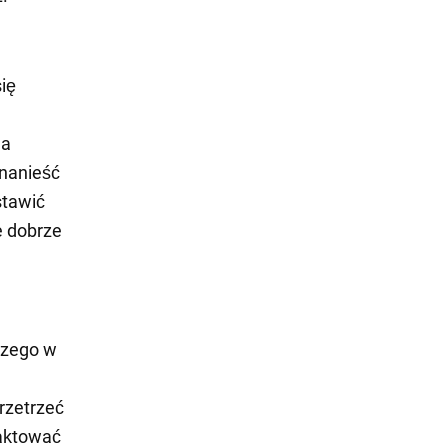
ię
na
 nanieść
stawić
e dobrze
czego w
rzetrzeć
raktować