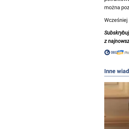
można pozo
Wcześniej
Subskrybu
z
najnows
/
Ro
Inne wia