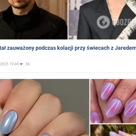
ał zauważony podczas kolacji przy świecach z Jaredem
.2025 19:45
36