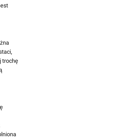
jest
ożna
taci,
 trochę
ą
dę
z
olniona