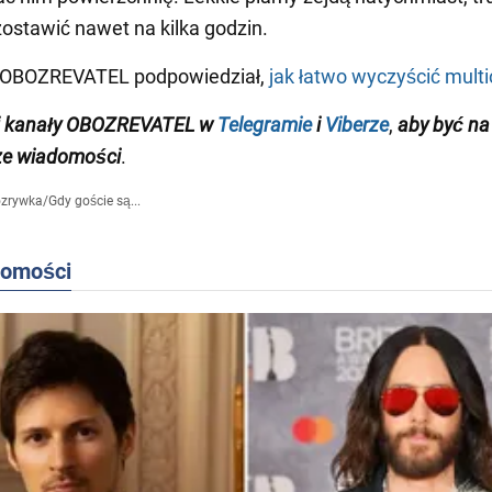
stawić nawet na kilka godzin.
 OBOZREVATEL podpowiedział,
jak łatwo wyczyścić mult
j kanały OBOZREVATEL w
Telegramie
i
Viberze
,
aby być na
ze wiadomości
.
zrywka
/
Gdy goście są...
domości