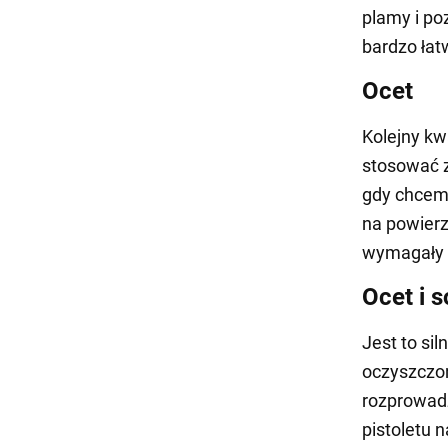
plamy i po
bardzo łat
Ocet
Kolejny k
stosować z
gdy chcemy
na powierz
wymagały d
Ocet i 
Jest to si
oczyszczon
rozprowadź
pistoletu 