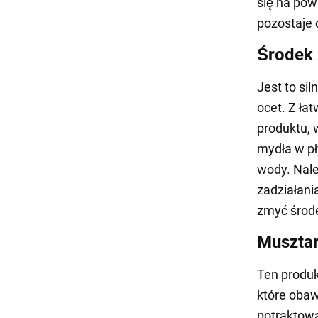
się na pow
pozostaje 
Środek 
Jest to si
ocet. Z ła
produktu, 
mydła w pł
wody. Nale
zadziałani
zmyć środe
Musztar
Ten produk
które obaw
potraktowa