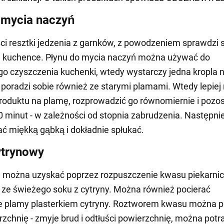
 mycia naczyń
ści resztki jedzenia z garnków, z powodzeniem sprawdzi s
a kuchence. Płynu do mycia naczyń można używać do
o czyszczenia kuchenki, wtedy wystarczy jedna kropla 
 poradzi sobie również ze starymi plamami. Wtedy lepiej
roduktu na plamę, rozprowadzić go równomiernie i pozo
0 minut - w zależności od stopnia zabrudzenia. Następni
 miękką gąbką i dokładnie spłukać.
ytrynowy
n można uzyskać poprzez rozpuszczenie kwasu piekarni
 ze świeżego soku z cytryny. Można również pocierać
e plamy plasterkiem cytryny. Roztworem kwasu można p
rzchnię - zmyje brud i odtłuści powierzchnię, można pot