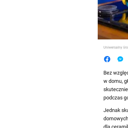
Jedzeni
Uniwersalny śr
Bez względ
w domu, gł
skutecznie
podczas go
Jednak sk
domowych 
dla cerami