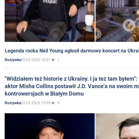
Legenda rocka Neil Young ogłosił darmowy koncert na Ukra
03.03.2025 19:21
1
Rozrywka
"Widziałem też historie z Ukrainy. I ja też tam byłem"
aktor Misha Collins postawił J.D. Vance'a na swoim m
kontrowersjach w Białym Domu
03.03.2025 15:55
5
Rozrywka