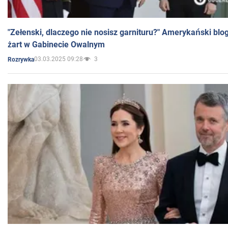
"Zełenski, dlaczego nie nosisz garnituru?" Amerykański blo
żart w Gabinecie Owalnym
03.03.2025 09:28
3
Rozrywka