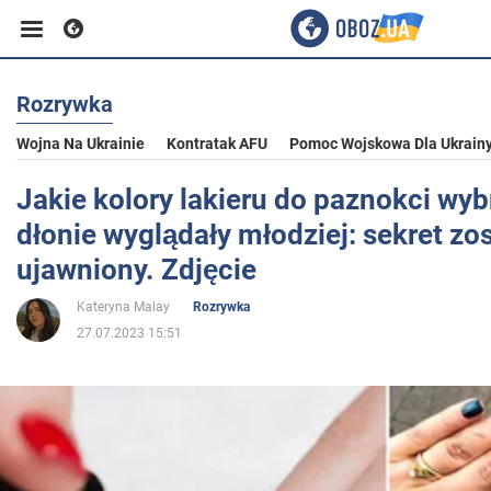
Rozrywka
Biznes
Wojna Na Ukrainie
Kontratak AFU
Pomoc Wojskowa Dla Ukrain
Sport
Jakie kolory lakieru do paznokci wyb
dłonie wyglądały młodziej: sekret zos
Rozrywka
ujawniony. Zdjęcie
Kateryna Malay
Rozrywka
Życie
27.07.2023 15:51
Polityka
Społeczeństwo