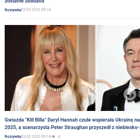
zostanie zbadana
03.03.2025 09:16
Rozrywka
Gwiazda "Kill Billa" Daryl Hannah czule wspierała Ukrainę 
2025, a scenarzysta Peter Straughan przyszedł z niebiesko-
03.03.2025 09:14
4
Rozrywka