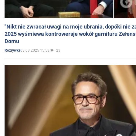
"Nikt nie zwracał uwagi na moje ubrania, dopóki nie z
2025 wyśmiewa kontrowersje wokół garnituru Zełens
Domu
03.03.2025 15:53
23
Rozrywka