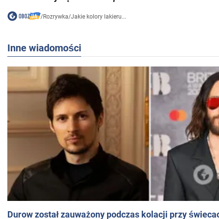
/
Rozrywka
/
Jakie kolory lakieru...
Inne wiadomości
Durow został zauważony podczas kolacji przy świeca