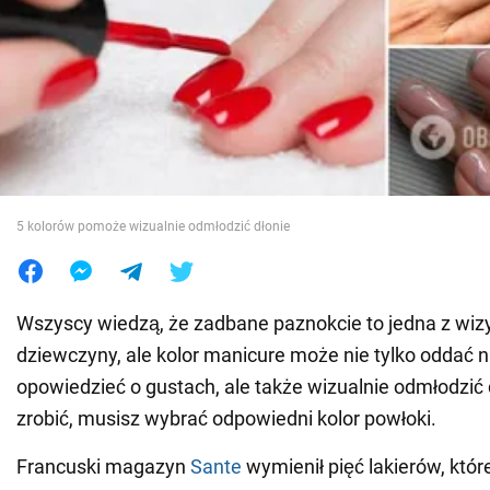
Wojna na Ukrainie
Świat
Jedzenie
5 kolorów pomoże wizualnie odmłodzić dłonie
Wszyscy wiedzą, że zadbane paznokcie to jedna z wi
dziewczyny, ale kolor manicure może nie tylko oddać na
opowiedzieć o gustach, ale także wizualnie odmłodzić 
zrobić, musisz wybrać odpowiedni kolor powłoki.
Francuski magazyn
Sante
wymienił pięć lakierów, któr