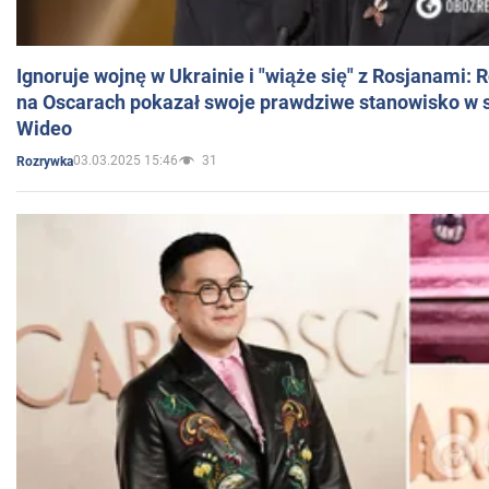
Ignoruje wojnę w Ukrainie i "wiąże się" z Rosjanami: 
na Oscarach pokazał swoje prawdziwe stanowisko w s
Wideo
03.03.2025 15:46
31
Rozrywka