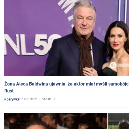
Żona Aleca Baldwina ujawnia, że aktor miał myśli samobójc
Rust
05.03.2025 11:02
3
Rozrywka