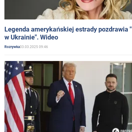
Legenda amerykańskiej estrady pozdrawia "br
w Ukrainie". Wideo
03.03.2025 09:46
Rozrywka