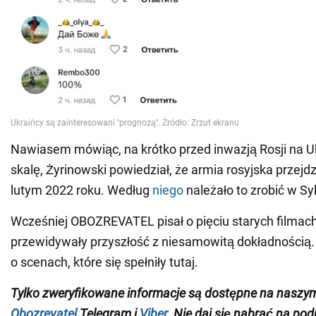
Nawiasem mówiąc, na krótko przed inwazją Rosji na U
skalę, Żyrinowski powiedział, że armia rosyjska przej
lutym 2022 roku. Według
niego
należało to zrobić w Sy
Wcześniej OBOZREVATEL pisał o pięciu starych filmach
przewidywały przyszłość z niesamowitą dokładnością
o scenach, które się spełniły tutaj.
Tylko zweryfikowane informacje są dostępne na naszy
Obozrevatel
Telegram i
Viber
. Nie daj się nabrać na pod