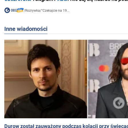
/
Rozrywka
/
"Czekajcie na 19...
Inne wiadomości
Durow został zauważony podczas kolacji przy świeca