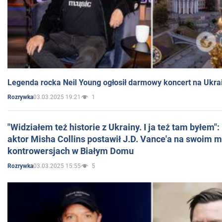
Legenda rocka Neil Young ogłosił darmowy koncert na Ukra
03.03.2025 19:21
1
Rozrywka
"Widziałem też historie z Ukrainy. I ja też tam byłem"
aktor Misha Collins postawił J.D. Vance'a na swoim m
kontrowersjach w Białym Domu
03.03.2025 15:55
5
Rozrywka