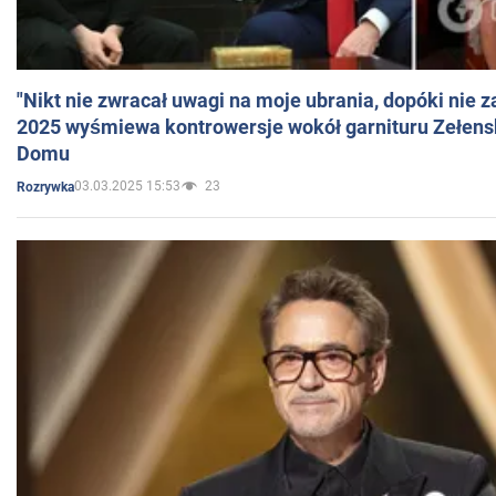
"Nikt nie zwracał uwagi na moje ubrania, dopóki nie z
2025 wyśmiewa kontrowersje wokół garnituru Zełens
Domu
03.03.2025 15:53
23
Rozrywka