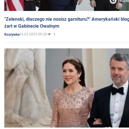
"Zełenski, dlaczego nie nosisz garnituru?" Amerykański blo
żart w Gabinecie Owalnym
03.03.2025 09:28
3
Rozrywka