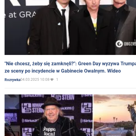
"Nie chcesz, żeby się zamknęli?": Green Day wyzywa Trump
ze sceny po incydencie w Gabinecie Owalnym. Wideo
04.03.2025 10:08
1
Rozrywka