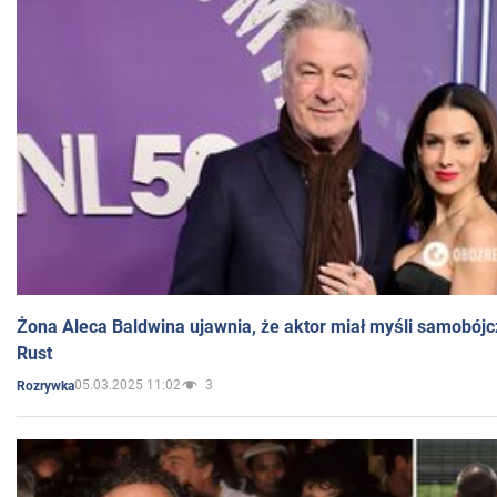
Żona Aleca Baldwina ujawnia, że aktor miał myśli samobójc
Rust
05.03.2025 11:02
3
Rozrywka