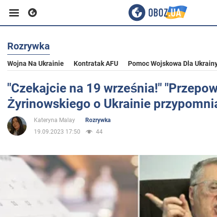
Rozrywka
Biznes
Wojna Na Ukrainie
Kontratak AFU
Pomoc Wojskowa Dla Ukrain
Sport
"Czekajcie na 19 września!" "Przepow
Żyrinowskiego o Ukrainie przypomnia
Rozrywka
Kateryna Malay
Rozrywka
19.09.2023 17:50
44
Życie
Polityka
Społeczeństwo