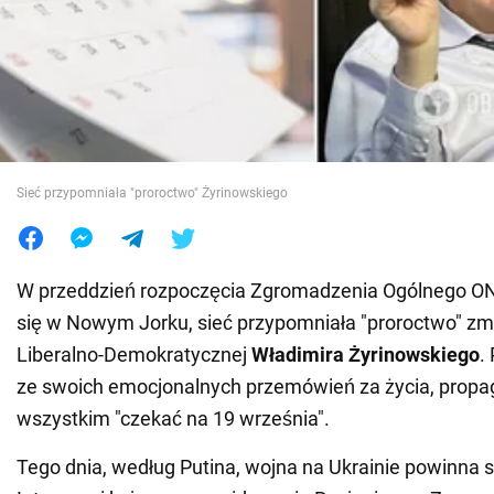
Wojna na Ukrainie
Świat
Jedzenie
Sieć przypomniała "proroctwo" Żyrinowskiego
W przeddzień rozpoczęcia Zgromadzenia Ogólnego ON
się w Nowym Jorku, sieć przypomniała "proroctwo" zmar
Liberalno-Demokratycznej
Władimira Żyrinowskiego
.
ze swoich emocjonalnych przemówień za życia, propa
wszystkim "czekać na 19 września".
Tego dnia, według Putina, wojna na Ukrainie powinna s