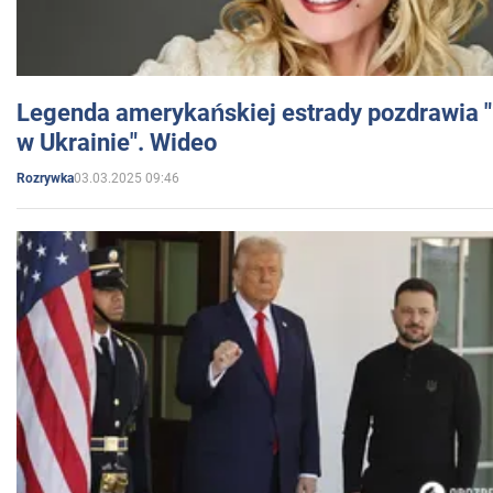
Legenda amerykańskiej estrady pozdrawia "br
w Ukrainie". Wideo
03.03.2025 09:46
Rozrywka