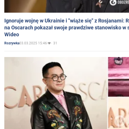
Ignoruje wojnę w Ukrainie i "wiąże się" z Rosjanami: 
na Oscarach pokazał swoje prawdziwe stanowisko w s
Wideo
03.03.2025 15:46
31
Rozrywka