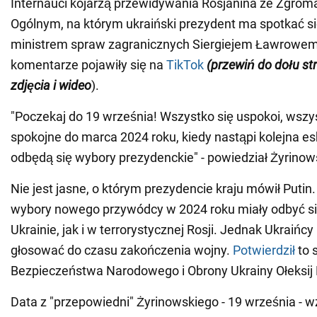
Internauci kojarzą przewidywania Rosjanina ze Zgro
Ogólnym, na którym ukraiński prezydent ma spotkać si
ministrem spraw zagranicznych Siergiejem Ławrowem.
komentarze pojawiły się na
TikTok
(przewiń do dołu st
zdjęcia i wideo
).
"Poczekaj do 19 września! Wszystko się uspokoi, wszy
spokojne do marca 2024 roku, kiedy nastąpi kolejna es
odbędą się wybory prezydenckie" - powiedział Żyrinowsk
Nie jest jasne, o którym prezydencie kraju mówił Putin
wybory nowego przywódcy w 2024 roku miały odbyć s
Ukrainie, jak i w terrorystycznej Rosji. Jednak Ukraińcy
głosować do czasu zakończenia wojny.
Potwierdził
to 
Bezpieczeństwa Narodowego i Obrony Ukrainy Ołeksij 
Data z "przepowiedni" Żyrinowskiego - 19 września - 