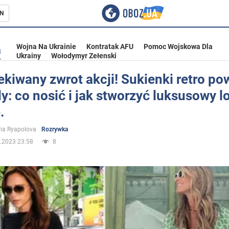
N
Wojna Na Ukrainie
Kontratak AFU
Pomoc Wojskowa Dla
a
Ukrainy
Wołodymyr Zełenski
kiwany zwrot akcji! Sukienki retro po
: co nosić i jak stworzyć luksusowy l
ka
.
ria Ryapolova
Rozrywka
.2023 23:58
8
eństwo
a Ukrainie