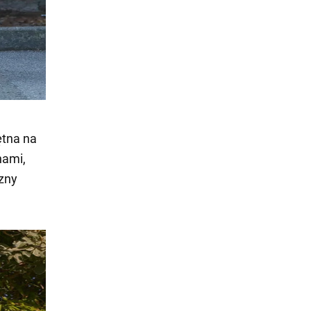
ętna na
nami,
czny