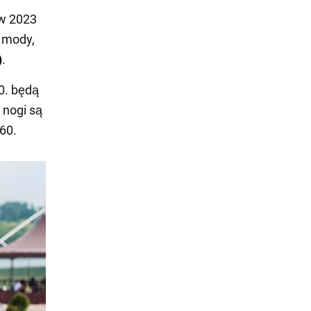
 w 2023
i mody,
)
.
0. będą
 nogi są
 60.