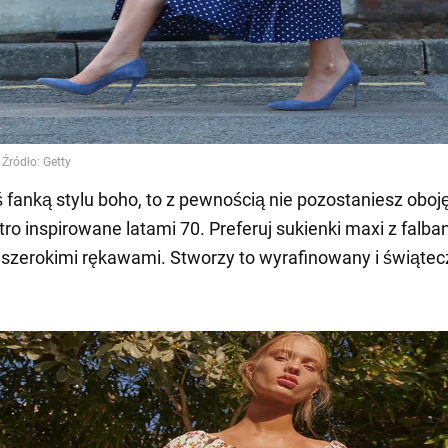
eś fanką stylu boho, to z pewnością nie pozostaniesz oboj
etro inspirowane latami 70. Preferuj sukienki maxi z falba
i szerokimi rękawami. Stworzy to wyrafinowany i świąte