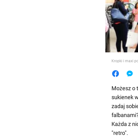
Jedzeni
Kropki i maxi 
Możesz o t
sukienek w
zadaj sobi
falbanami?
Każda z ni
"retro".