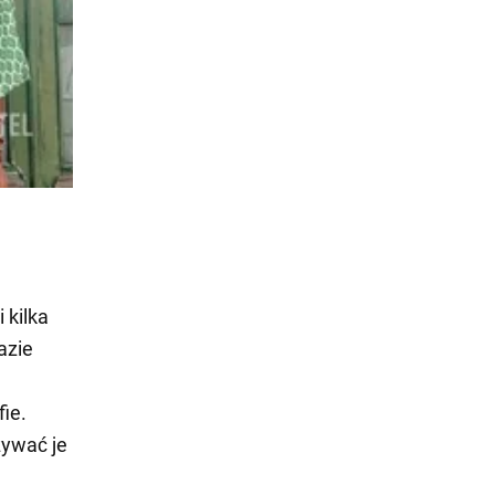
 kilka
azie
fie.
zywać je