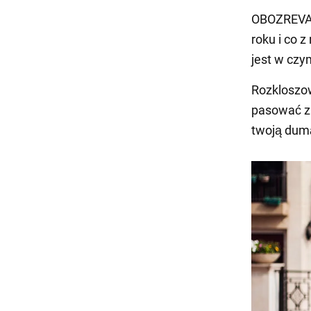
OBOZREVATE
roku i co z
jest w cz
Rozkloszow
pasować za
twoją dumą