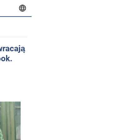
wracają
ook.