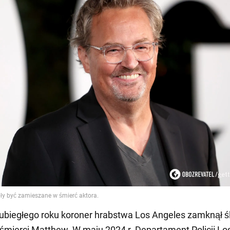
ubiegłego roku koroner hrabstwa Los Angeles zamknął 
śmierci Matthew. W maju 2024 r. Departament Policji Lo