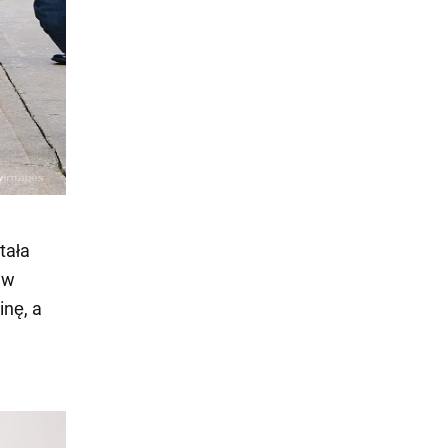
tała
 w
inę, a