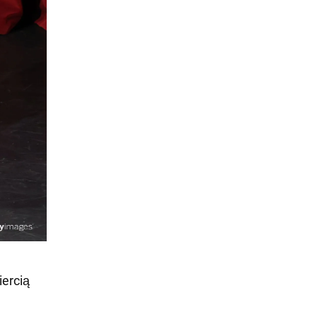
iercią