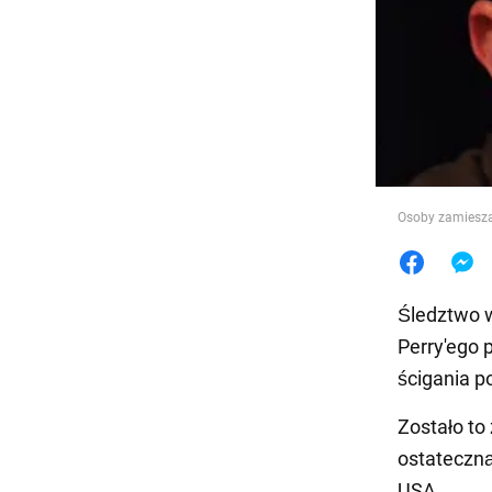
Jedzeni
Osoby zamiesza
Śledztwo w
Perry'ego
ścigania p
Zostało t
ostateczną
USA.