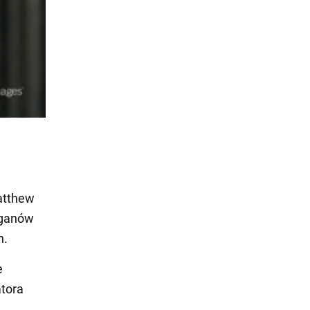
atthew
rganów
h.
e
atora