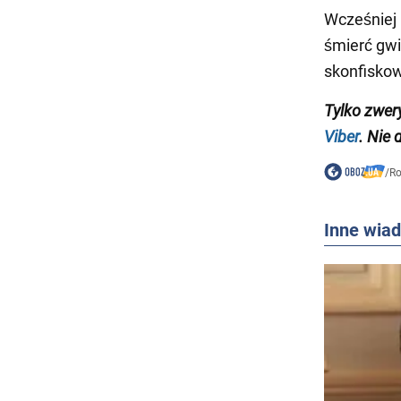
Wcześniej 
śmierć gwi
skonfisko
Tylko zwer
Viber
. Nie 
/
Ro
Inne wia