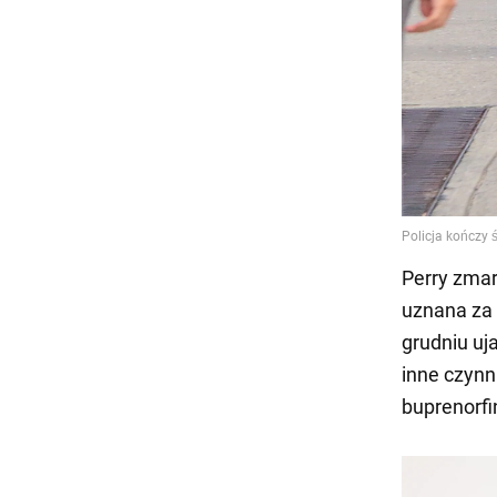
Perry zmar
uznana za 
grudniu uj
inne czynn
buprenorfi