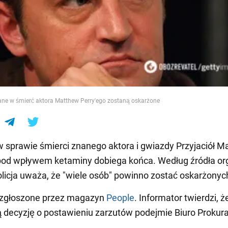
e
ne w śmierć aktora Matthew Perry'ego zostaną oskarżone
 sprawie śmierci znanego aktora i gwiazdy Przyjaciół M
 pod wpływem ketaminy dobiega końca. Według źródła o
olicja uważa, że "wiele osób" powinno zostać oskarżonyc
o zgłoszone przez magazyn
People
. Informator twierdzi, ż
 decyzję o postawieniu zarzutów podejmie Biuro Prokur