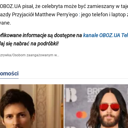
OBOZ.UA pisał, że celebryta może być zamieszany w ta
azdy Przyjaciół Matthew Perry'ego
:
jego telefon i laptop 
wane.
yfikowane informacje
są dostępne na
kanale OBOZ.UA Te
daj się nabrać na podróbki!
zrywka
/
Osobom zaangażowanym w...
domości