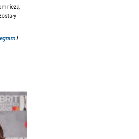
jemniczą
zostały
legram
i