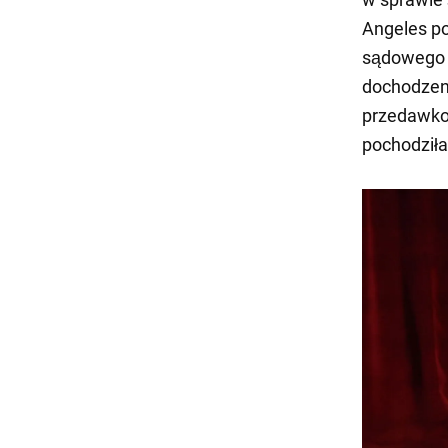
Angeles po
sądowego f
dochodzeni
przedawkow
pochodziła