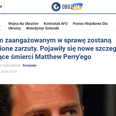
N
Wojna Na Ukrainie
Kontratak AFU
Pomoc Wojskowa Dla
a
Ukrainy
Wołodymyr Zełenski
 zaangażowanym w sprawę zostaną
one zarzuty. Pojawiły się nowe szcze
ka
ące śmierci Matthew Perry'ego
a Vishnyakova
Rozrywka
.2024 14:10
eństwo
a Ukrainie