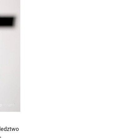
śledztwo
s