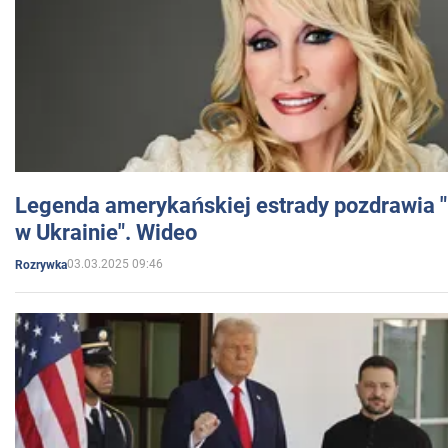
Legenda amerykańskiej estrady pozdrawia "br
w Ukrainie". Wideo
03.03.2025 09:46
Rozrywka