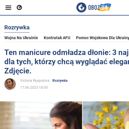
Rozrywka
Biznes
Wojna Na Ukrainie
Kontratak AFU
Pomoc Wojskowa Dla Ukrain
Sport
Ten manicure odmładza dłonie: 3 naj
dla tych, którzy chcą wyglądać eleg
Rozrywka
Zdjęcie.
Victoria Ryapolova
Rozrywka
Życie
17.06.2023 18:00
Polityka
Społeczeństwo