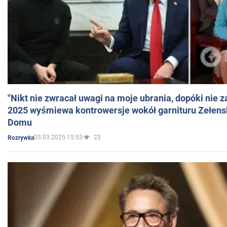
"Nikt nie zwracał uwagi na moje ubrania, dopóki nie z
2025 wyśmiewa kontrowersje wokół garnituru Zełens
Domu
03.03.2025 15:53
23
Rozrywka