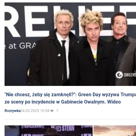
"Nie chcesz, żeby się zamknęli?": Green Day wyzywa Trump
ze sceny po incydencie w Gabinecie Owalnym. Wideo
04.03.2025 10:08
1
Rozrywka