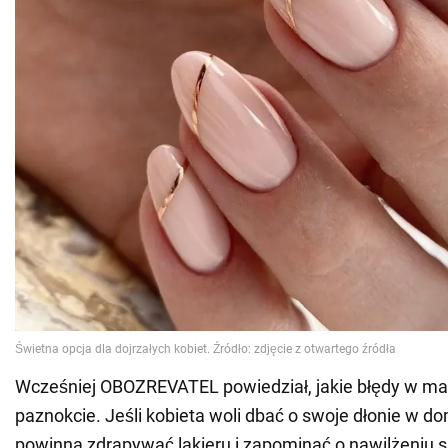
Wcześniej OBOZREVATEL powiedział, jakie błędy w man
paznokcie. Jeśli kobieta woli dbać o swoje dłonie w do
powinna zdrapywać lakieru i zapominać o nawilżeniu s