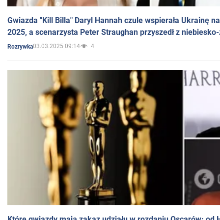
Gwiazda "Kill Billa" Daryl Hannah czule wspierała Ukrainę 
2025, a scenarzysta Peter Straughan przyszedł z niebiesko-
03.03.2025 09:14
4
Rozrywka
Które gwiazdy mają zakaz udziału w rozdaniu Oscarów: od 