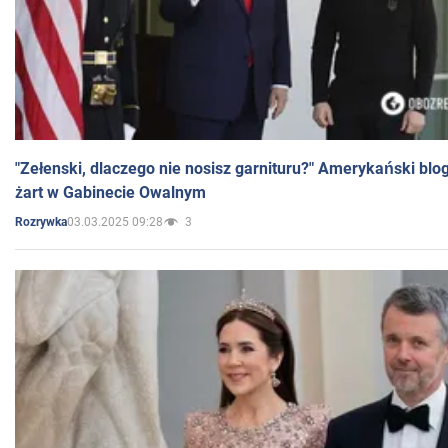
"Zełenski, dlaczego nie nosisz garnituru?" Amerykański blo
żart w Gabinecie Owalnym
03.03.2025 09:28
3
Rozrywka