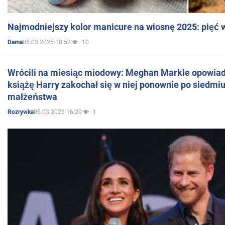
Najmodniejszy kolor manicure na wiosnę 2025: pięć
05.03.2025 18:52
10
Dama
Wrócili na miesiąc miodowy: Meghan Markle opowiada
książę Harry zakochał się w niej ponownie po siedmiu
małżeństwa
05.03.2025 16:20
1
Rozrywka