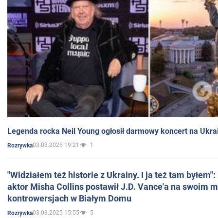
Legenda rocka Neil Young ogłosił darmowy koncert na Ukra
03.03.2025 19:21
1
Rozrywka
"Widziałem też historie z Ukrainy. I ja też tam byłem"
aktor Misha Collins postawił J.D. Vance'a na swoim m
kontrowersjach w Białym Domu
03.03.2025 15:55
5
Rozrywka