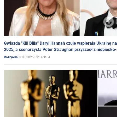
Gwiazda "Kill Billa" Daryl Hannah czule wspierała Ukrainę 
2025, a scenarzysta Peter Straughan przyszedł z niebiesko-
03.03.2025 09:14
4
Rozrywka