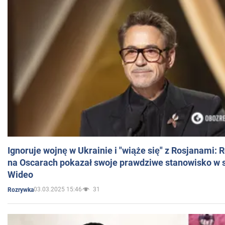
Ignoruje wojnę w Ukrainie i "wiąże się" z Rosjanami: 
na Oscarach pokazał swoje prawdziwe stanowisko w s
Wideo
03.03.2025 15:46
31
Rozrywka