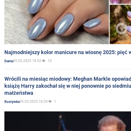
Najmodniejszy kolor manicure na wiosnę 2025: pięć
05.03.2025 18:52
10
Dama
Wrócili na miesiąc miodowy: Meghan Markle opowiada
książę Harry zakochał się w niej ponownie po siedmiu
małżeństwa
05.03.2025 16:20
1
Rozrywka