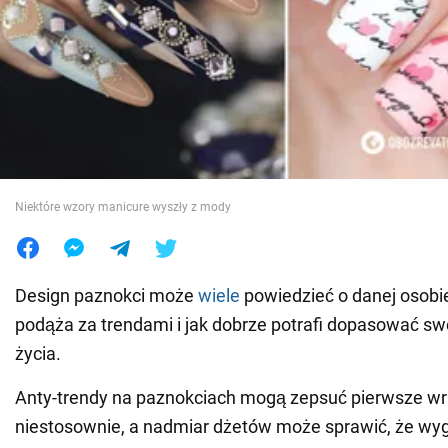
Wojna na Ukrainie
Świat
Jedzenie
Niektóre wzory manicure wyszły z mody
Design paznokci może
wiele
powiedzieć o danej osobie
podąża za trendami i jak dobrze potrafi dopasować swoj
życia.
Anty-trendy na paznokciach mogą zepsuć pierwsze wr
niestosownie, a nadmiar dżetów może sprawić, że wyg