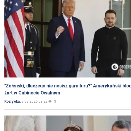
"Zełenski, dlaczego nie nosisz garnituru?" Amerykański blo
żart w Gabinecie Owalnym
03.03.2025 09:28
3
Rozrywka