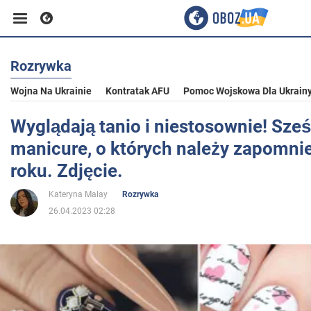
Rozrywka
Biznes
Wojna Na Ukrainie
Kontratak AFU
Pomoc Wojskowa Dla Ukrain
Sport
Wyglądają tanio i niestosownie! Sze
manicure, o których należy zapomni
Rozrywka
roku. Zdjęcie.
Kateryna Malay
Rozrywka
Życie
26.04.2023 02:28
Polityka
Społeczeństwo