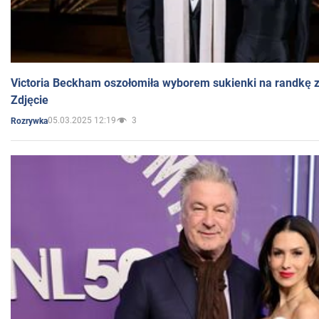
Victoria Beckham oszołomiła wyborem sukienki na randkę
Zdjęcie
05.03.2025 12:19
3
Rozrywka