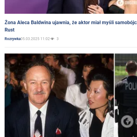
Żona Aleca Baldwina ujawnia, że aktor miał myśli samobójc
Rust
05.03.2025 11:02
3
Rozrywka