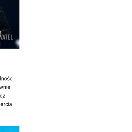
lności
ywnie
zez
parcia