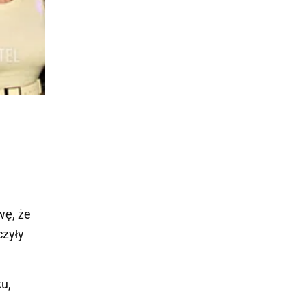
wę, że
czyły
u,