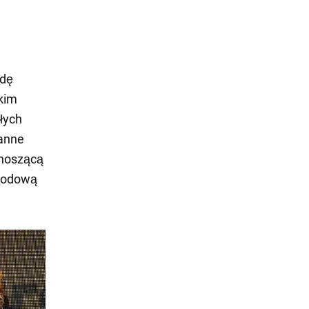
odę
kim
łych
tanne
dnoszącą
 modową