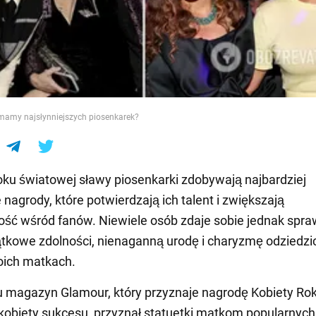
e
mamy najsłynniejszych piosenkarek?
ku światowej sławy piosenkarki zdobywają najbardziej
 nagrody, które potwierdzają ich talent i zwiększają
ść wśród fanów. Niewiele osób zdaje sobie jednak spra
tkowe zdolności, nienaganną urodę i charyzmę odziedzi
oich matkach.
 magazyn Glamour, który przyznaje nagrodę Kobiety Rok
kobiety sukcesu, przyznał statuetki matkom popularnych