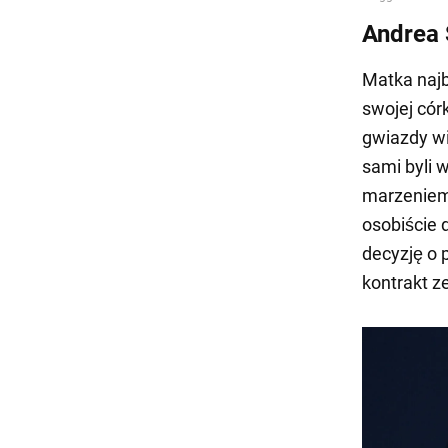
Andrea 
Matka najb
swojej cór
gwiazdy wi
sami byli w
marzeniem.
osobiście 
decyzję o 
kontrakt z