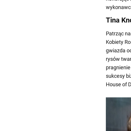
wykonawcó
Tina Kn
Patrząc na
Kobiety R
gwiazda od
rysów twar
pragnienie
sukcesy b
House of 