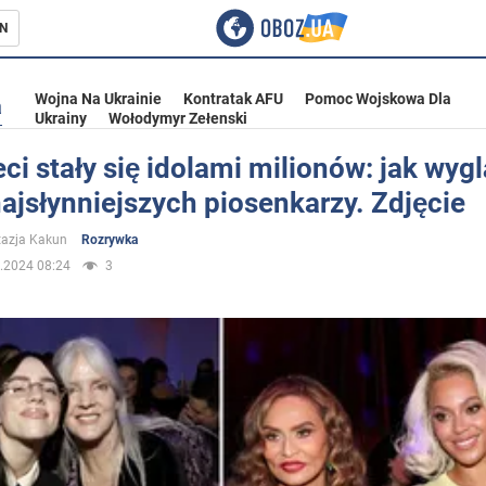
N
Wojna Na Ukrainie
Kontratak AFU
Pomoc Wojskowa Dla
a
Ukrainy
Wołodymyr Zełenski
eci stały się idolami milionów: jak wyg
ajsłynniejszych piosenkarzy. Zdjęcie
ka
azja Kakun
Rozrywka
.2024 08:24
3
eństwo
a Ukrainie