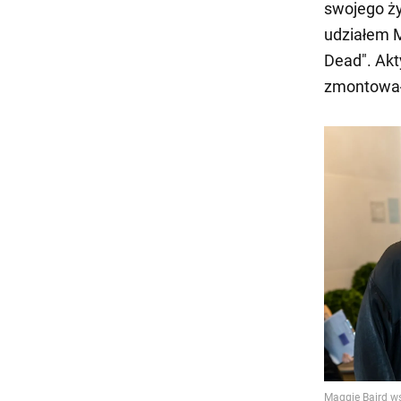
swojego ży
udziałem M
Dead". Akt
zmontowała 