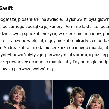
Swift
ogatszej piosenkarki na świecie, Taylor Swift, była głów
ki od samego początku jej kariery. Pomimo faktu, że rodz
dzieli swoją spadkobierczynię w dziedzinie finansów, p
 tej branży od wielu lat, nigdy nie zabronili artystce podąż
 Andrea zabrał młodą piosenkarkę do innego miasta, a
dystrybuować płyty z jej pierwszymi utworami, a później 
przeprowadzce do innego miasta, aby Taylor mogła podp
e swoją pierwszą wytwórnią.