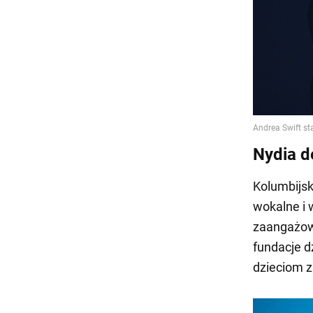
Nydia d
Kolumbijsk
wokalne i 
zaangażow
fundacje d
dzieciom z