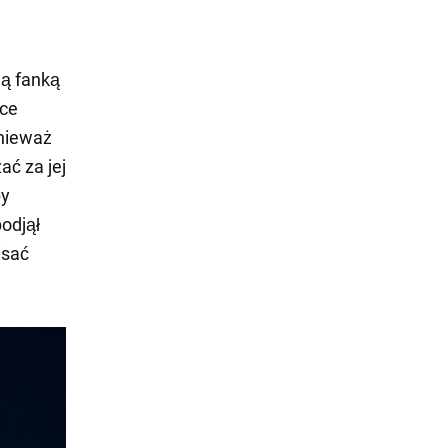
ną fanką
ice
onieważ
ać za jej
by
podjął
isać