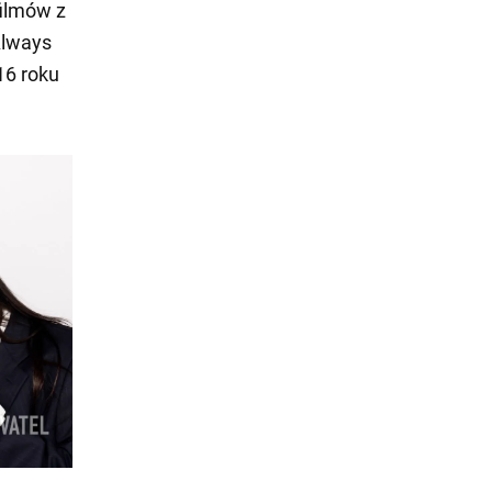
filmów z
Always
16 roku