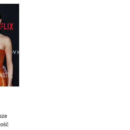
sze
zość