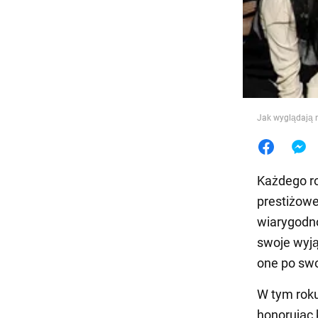
Jedzeni
Jak wyglądają 
Każdego ro
prestiżowe
wiarygodno
swoje wyją
one po sw
W tym roku
honorując 