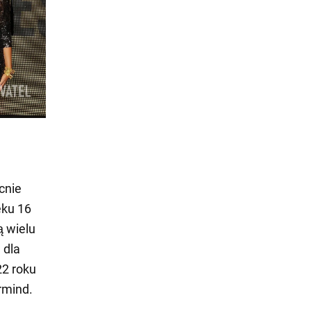
cnie
eku 16
ą wielu
 dla
22 roku
rmind.