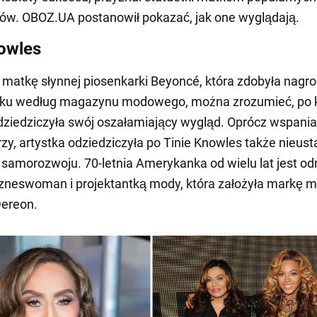
w. OBOZ.UA postanowił pokazać, jak one wyglądają.
owles
 matkę słynnej piosenkarki Beyoncé, która zdobyła nagr
oku według magazynu modowego, można zrozumieć, po 
ziedziczyła swój oszałamiający wygląd. Oprócz wspania
zy, artystka odziedziczyła po Tinie Knowles także nieus
 samorozwoju. 70-letnia Amerykanka od wielu lat jest o
izneswoman i projektantką mody, która założyła markę
Dereon.