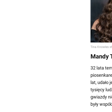
Mandy 
32 lata te
piosenkare
lat, udało 
tysięcy lu
gwiazdy ni
były współ