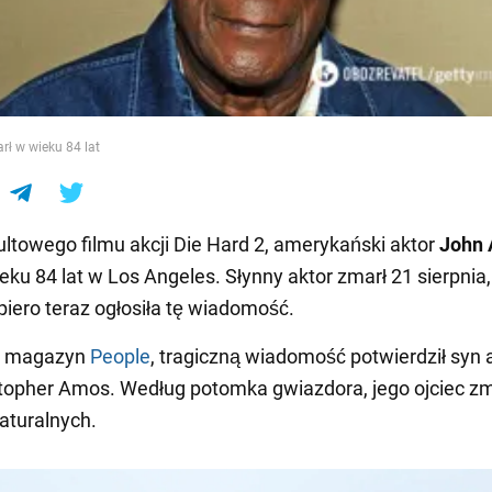
e
ł w wieku 84 lat
ltowego filmu akcji Die Hard 2, amerykański aktor
John
eku 84 lat w Los Angeles. Słynny aktor zmarł 21 sierpnia,
piero teraz ogłosiła tę wiadomość.
i magazyn
People
, tragiczną wiadomość potwierdził syn 
stopher Amos. Według potomka gwiazdora, jego ojciec zm
aturalnych.