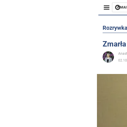
MAI
Biznes
Rozrywk
Sport
Zmarła
Rozryw
Anast
02.10
Życie
Polityka
Społecz
Wojna n
Świat