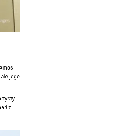
 Amos
,
 ale jego
artysty
arł z