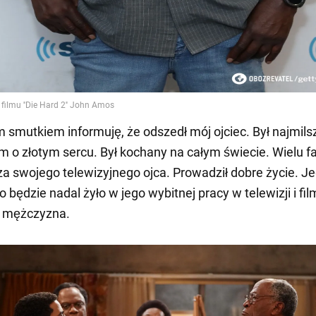
m smutkiem informuję, że odszedł mój ojciec. Był najmil
m o złotym sercu. Był kochany na całym świecie. Wielu 
a swojego telewizyjnego ojca. Prowadził dobre życie. J
 będzie nadal żyło w jego wybitnej pracy w telewizji i film
ł mężczyzna.