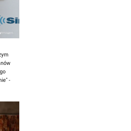
szym
fanów
ego
ie" -