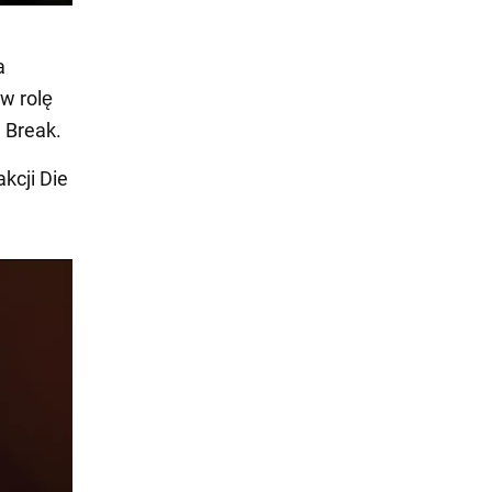
a
 w rolę
n Break.
kcji Die