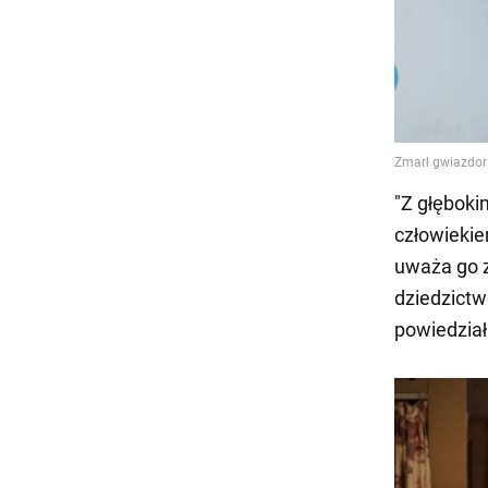
"Z głęboki
człowiekie
uważa go z
dziedzictwo
powiedzia