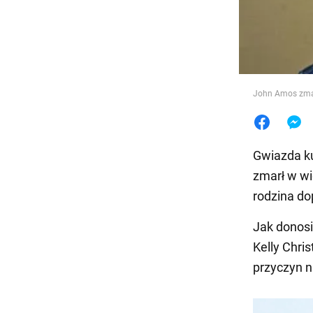
Jedzeni
John Amos zmar
Gwiazda ku
zmarł w wi
rodzina do
Jak donos
Kelly Chri
przyczyn n