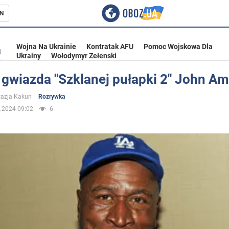
N
Wojna Na Ukrainie
Kontratak AFU
Pomoc Wojskowa Dla
a
Ukrainy
Wołodymyr Zełenski
 gwiazda "Szklanej pułapki 2" John A
ka
azja Kakun
Rozrywka
.2024 09:02
6
eństwo
a Ukrainie