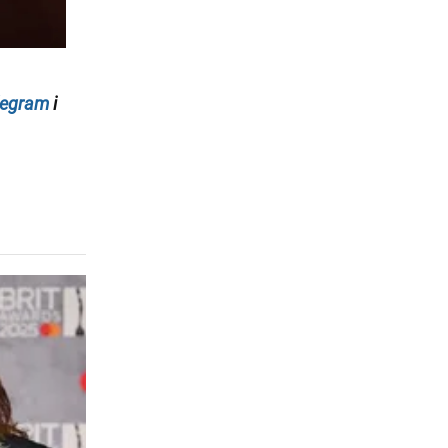
legram
i