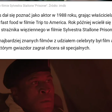
dał się poznać jako aktor w 1988 roku, grając właściciel
 fast food w filmie Trip to America. Rok później wcielił się
 strażnika więziennego w filmie Sylvestra Stallone Priso
ajbardziej znanych filmów z udziałem celebryty był film a
którym gwiazdor zagrał oficera sił specjalnych.