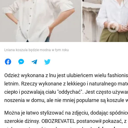
Wojna na Ukrainie
Świat
Jedzenie
Lniana koszula będzie modna w tym roku
Odzież wykonana z lnu jest ulubieńcem wielu fashioni
letnim. Rzeczy wykonane z lekkiego i naturalnego mat
ciepło i pozwalają ciału "oddychać". Jest często uży
noszenia w domu, ale nie mniej popularne są koszule 
Można je łatwo stylizować na zdjęciu, dodając spódnic
szerokie dżinsy. OBOZREVATEL postanowił pokazać, 