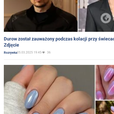
Durow został zauważony podczas kolacji przy świeca
Zdjęcie
05.03.2025 19:45
36
Rozrywka