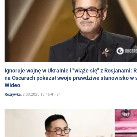
Ignoruje wojnę w Ukrainie i "wiąże się" z Rosjanami: 
na Oscarach pokazał swoje prawdziwe stanowisko w s
Wideo
03.03.2025 15:46
31
Rozrywka