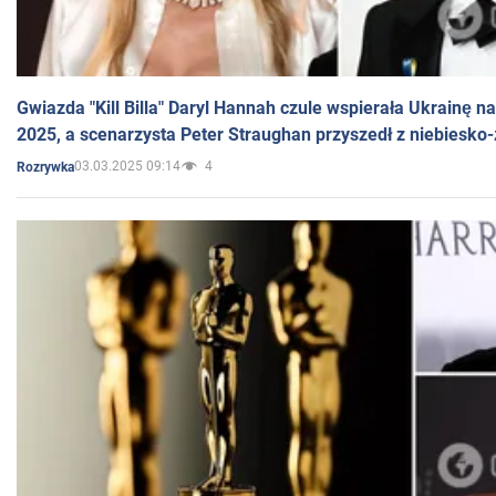
Gwiazda "Kill Billa" Daryl Hannah czule wspierała Ukrainę 
2025, a scenarzysta Peter Straughan przyszedł z niebiesko-
03.03.2025 09:14
4
Rozrywka