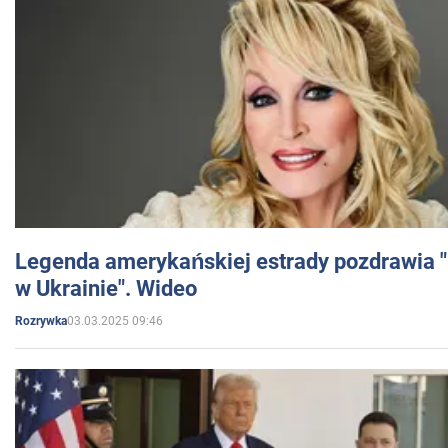
Legenda amerykańskiej estrady pozdrawia "br
w Ukrainie". Wideo
03.03.2025 09:46
Rozrywka