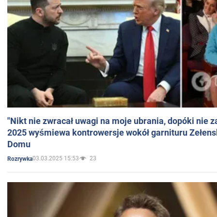
"Nikt nie zwracał uwagi na moje ubrania, dopóki nie z
2025 wyśmiewa kontrowersje wokół garnituru Zełens
Domu
03.03.2025 15:53
23
Rozrywka