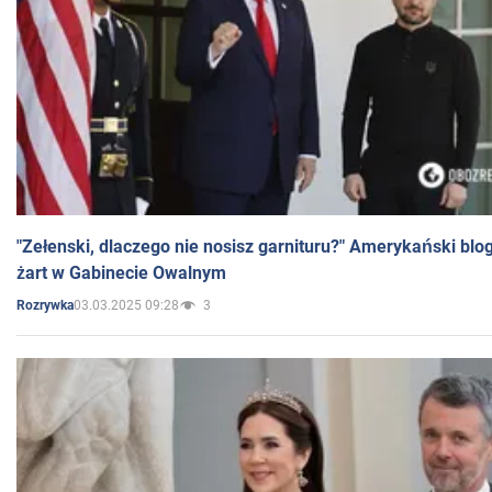
"Zełenski, dlaczego nie nosisz garnituru?" Amerykański blo
żart w Gabinecie Owalnym
03.03.2025 09:28
3
Rozrywka