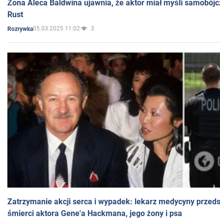
Żona Aleca Baldwina ujawnia, że aktor miał myśli samobójc
Rust
05.03.2025 11:02
3
Rozrywka
Zatrzymanie akcji serca i wypadek: lekarz medycyny przedst
śmierci aktora Gene'a Hackmana, jego żony i psa