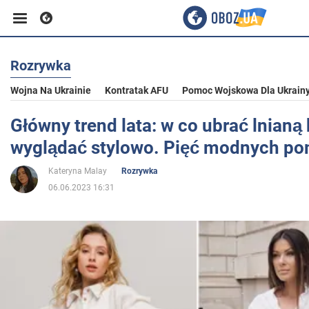
Rozrywka
Biznes
Wojna Na Ukrainie
Kontratak AFU
Pomoc Wojskowa Dla Ukrain
Sport
Główny trend lata: w co ubrać lnianą 
wyglądać stylowo. Pięć modnych p
Rozrywka
Kateryna Malay
Rozrywka
06.06.2023 16:31
Życie
Polityka
Społeczeństwo