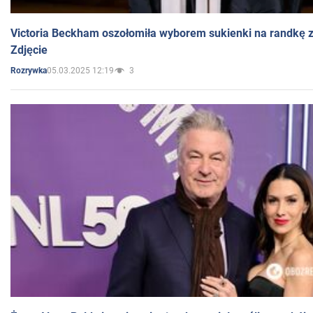
Victoria Beckham oszołomiła wyborem sukienki na randkę
Zdjęcie
05.03.2025 12:19
3
Rozrywka