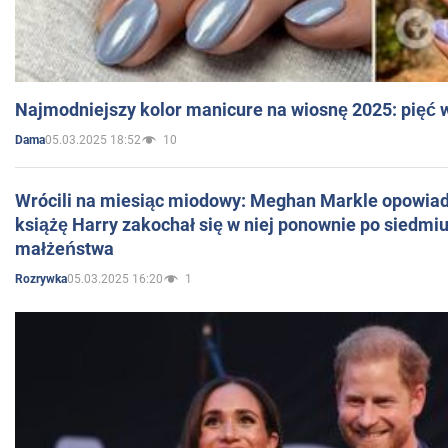
Najmodniejszy kolor manicure na wiosnę 2025: pięć
05.03.2025 18:52
10
Dama
Wrócili na miesiąc miodowy: Meghan Markle opowiada
książę Harry zakochał się w niej ponownie po siedmiu
małżeństwa
05.03.2025 16:20
1
Rozrywka