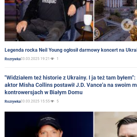
Legenda rocka Neil Young ogłosił darmowy koncert na Ukra
03.03.2025 19:21
1
Rozrywka
"Widziałem też historie z Ukrainy. I ja też tam byłem"
aktor Misha Collins postawił J.D. Vance'a na swoim m
kontrowersjach w Białym Domu
03.03.2025 15:55
5
Rozrywka