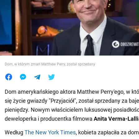
Wojna na Ukrainie
Świat
Jedzenie
Dom, w którym zmarł Matthew Perry, został sprzedany
Dom amerykańskiego aktora Matthew Perry'ego, w kt
się życie gwiazdy "Przyjaciół", został sprzedany za ba
pieniędzy. Nowym właścicielem luksusowej posiadłośc
deweloperka i producentka filmowa
Anita Verma-Lall
Według
The New York Times
, kobieta zapłaciła za dom