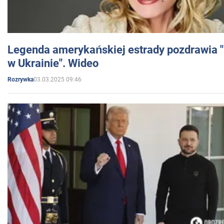
Legenda amerykańskiej estrady pozdrawia "br
w Ukrainie". Wideo
03.03.2025 09:46
Rozrywka