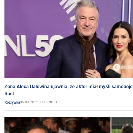
Żona Aleca Baldwina ujawnia, że aktor miał myśli samobójc
Rust
05.03.2025 11:02
3
Rozrywka