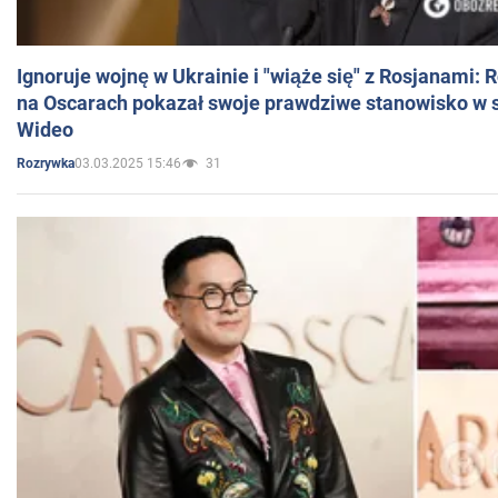
Ignoruje wojnę w Ukrainie i "wiąże się" z Rosjanami: 
na Oscarach pokazał swoje prawdziwe stanowisko w s
Wideo
03.03.2025 15:46
31
Rozrywka