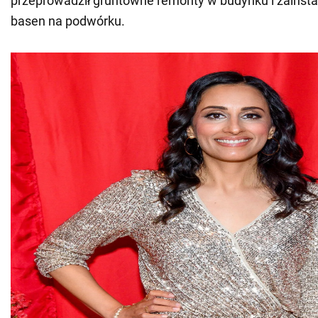
przeprowadził gruntowne remonty w budynku i zainsta
basen na podwórku.