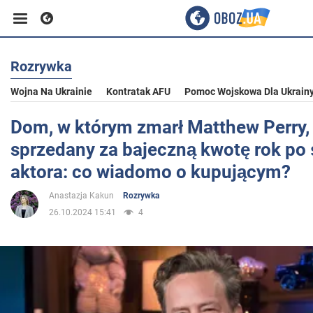
Rozrywka
Biznes
Wojna Na Ukrainie
Kontratak AFU
Pomoc Wojskowa Dla Ukrain
Sport
Dom, w którym zmarł Matthew Perry, 
sprzedany za bajeczną kwotę rok po 
Rozrywka
aktora: co wiadomo o kupującym?
Anastazja Kakun
Rozrywka
Życie
26.10.2024 15:41
4
Polityka
Społeczeństwo