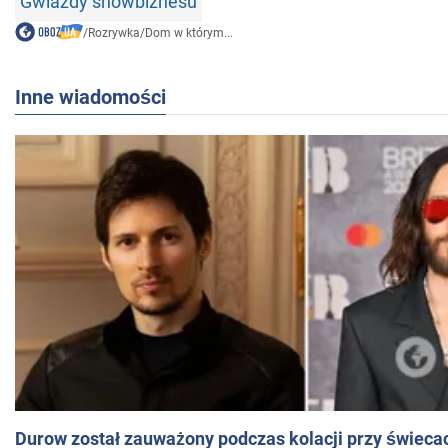
Gwiazdy showbiznesu
/
Rozrywka
/
Dom w którym...
Inne wiadomości
Durow został zauważony podczas kolacji przy świeca