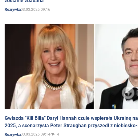
zostanie zbadana
03.03.2025 09:16
Rozrywka
Gwiazda "Kill Billa" Daryl Hannah czule wspierała Ukrainę 
2025, a scenarzysta Peter Straughan przyszedł z niebiesko-
03.03.2025 09:14
4
Rozrywka