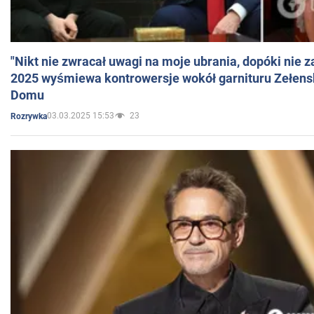
"Nikt nie zwracał uwagi na moje ubrania, dopóki nie z
2025 wyśmiewa kontrowersje wokół garnituru Zełens
Domu
03.03.2025 15:53
23
Rozrywka