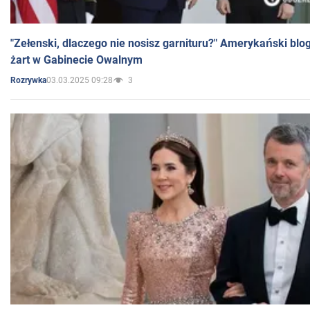
"Zełenski, dlaczego nie nosisz garnituru?" Amerykański blo
żart w Gabinecie Owalnym
03.03.2025 09:28
3
Rozrywka