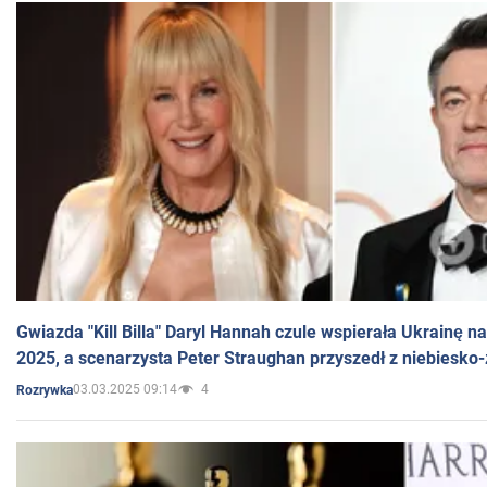
Gwiazda "Kill Billa" Daryl Hannah czule wspierała Ukrainę 
2025, a scenarzysta Peter Straughan przyszedł z niebiesko-
03.03.2025 09:14
4
Rozrywka