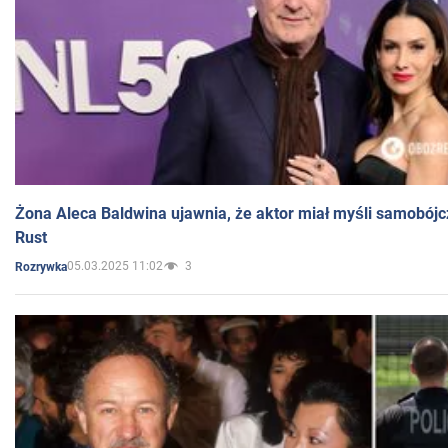
Żona Aleca Baldwina ujawnia, że aktor miał myśli samobójc
Rust
05.03.2025 11:02
3
Rozrywka