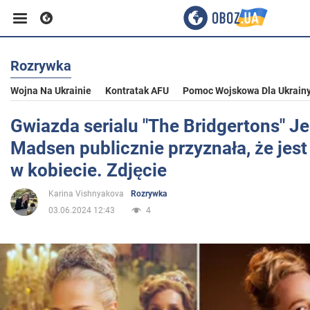
Rozrywka
Biznes
Wojna Na Ukrainie
Kontratak AFU
Pomoc Wojskowa Dla Ukrain
Sport
Gwiazda serialu "The Bridgertons" Je
Madsen publicznie przyznała, że jes
Rozrywka
w kobiecie. Zdjęcie
Karina Vishnyakova
Rozrywka
Życie
03.06.2024 12:43
4
Polityka
Społeczeństwo