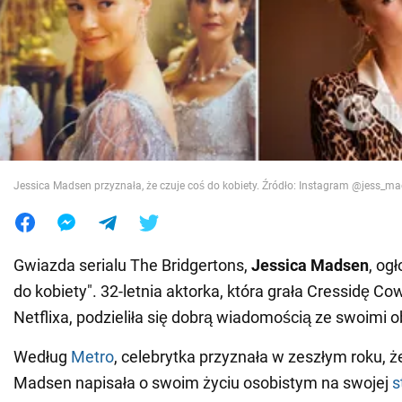
Wojna na Ukrainie
Świat
Jedzenie
Jessica Madsen przyznała, że czuje coś do kobiety. Źródło: Instagram @jess_m
Gwiazda serialu The Bridgertons,
Jessica Madsen
, og
do kobiety". 32-letnia aktorka, która grała Cressidę C
Netflixa, podzieliła się dobrą wiadomością ze swoimi 
Według
Metro
, celebrytka przyznała w zeszłym roku, ż
Madsen napisała o swoim życiu osobistym na swojej
s