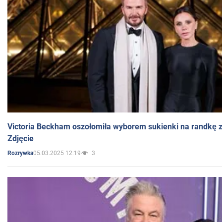
Victoria Beckham oszołomiła wyborem sukienki na randkę
Zdjęcie
05.03.2025 12:19
3
Rozrywka