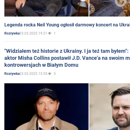
Legenda rocka Neil Young ogłosił darmowy koncert na Ukra
03.03.2025 19:21
1
Rozrywka
"Widziałem też historie z Ukrainy. I ja też tam byłem"
aktor Misha Collins postawił J.D. Vance'a na swoim m
kontrowersjach w Białym Domu
03.03.2025 15:55
5
Rozrywka