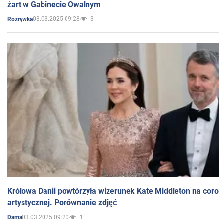
żart w Gabinecie Owalnym
03.03.2025 09:28
3
Rozrywka
Królowa Danii powtórzyła wizerunek Kate Middleton na coro
artystycznej. Porównanie zdjęć
03.03.2025 09:20
1
Dama