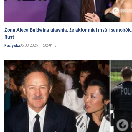
Żona Aleca Baldwina ujawnia, że aktor miał myśli samobójc
Rust
05.03.2025 11:02
3
Rozrywka