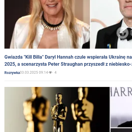
Gwiazda "Kill Billa" Daryl Hannah czule wspierała Ukrainę 
2025, a scenarzysta Peter Straughan przyszedł z niebiesko-
03.03.2025 09:14
4
Rozrywka