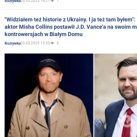
03.03.2025 19:21
1
Rozrywka
"Widziałem też historie z Ukrainy. I ja też tam byłem"
aktor Misha Collins postawił J.D. Vance'a na swoim m
kontrowersjach w Białym Domu
03.03.2025 15:55
5
Rozrywka