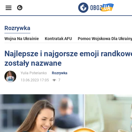
Rozrywka
Biznes
Wojna Na Ukrainie
Kontratak AFU
Pomoc Wojskowa Dla Ukrain
Sport
Najlepsze i najgorsze emoji randkowe 
zostały nazwane
Rozrywka
Yulia Poterianko
Rozrywka
13.06.2023 17:05
7
Życie
Polityka
Społeczeństwo