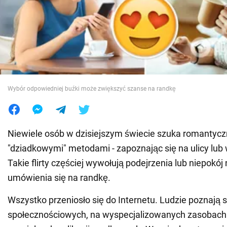
Wojna na Ukrainie
Świat
Jedzenie
Wybór odpowiedniej buźki może zwiększyć szanse na randkę
Niewiele osób w dzisiejszym świecie szuka romantyc
"dziadkowymi" metodami - zapoznając się na ulicy lub
Takie flirty częściej wywołują podejrzenia lub niepokój 
umówienia się na randkę.
Wszystko przeniosło się do Internetu. Ludzie poznają s
społecznościowych, na wyspecjalizowanych zasobach