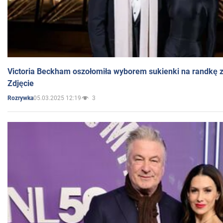
Victoria Beckham oszołomiła wyborem sukienki na randkę
Zdjęcie
05.03.2025 12:19
3
Rozrywka