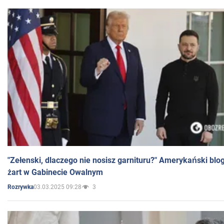
"Zełenski, dlaczego nie nosisz garnituru?" Amerykański blo
żart w Gabinecie Owalnym
03.03.2025 09:28
3
Rozrywka