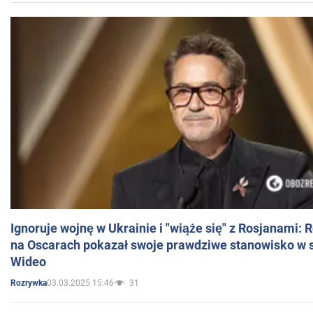
Ignoruje wojnę w Ukrainie i "wiąże się" z Rosjanami: 
na Oscarach pokazał swoje prawdziwe stanowisko w s
Wideo
03.03.2025 15:46
31
Rozrywka