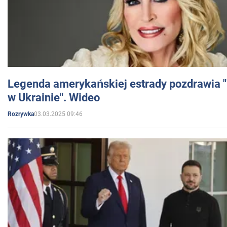
Legenda amerykańskiej estrady pozdrawia "br
w Ukrainie". Wideo
03.03.2025 09:46
Rozrywka