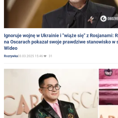
Ignoruje wojnę w Ukrainie i "wiąże się" z Rosjanami: 
na Oscarach pokazał swoje prawdziwe stanowisko w s
Wideo
03.03.2025 15:46
31
Rozrywka