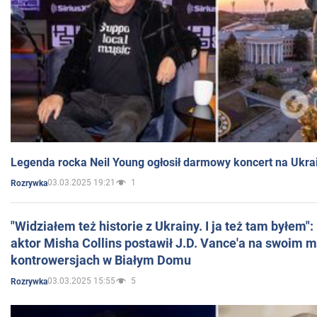
Legenda rocka Neil Young ogłosił darmowy koncert na Ukra
03.03.2025 19:21
1
Rozrywka
"Widziałem też historie z Ukrainy. I ja też tam byłem"
aktor Misha Collins postawił J.D. Vance'a na swoim m
kontrowersjach w Białym Domu
03.03.2025 15:55
5
Rozrywka