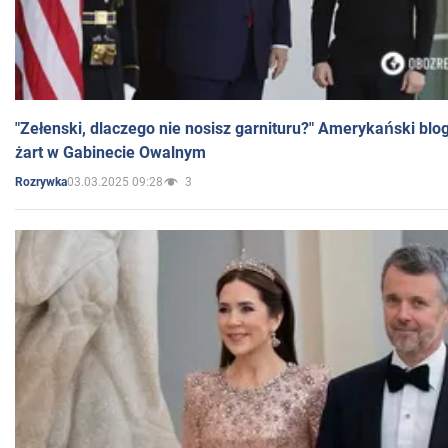
"Zełenski, dlaczego nie nosisz garnituru?" Amerykański blo
żart w Gabinecie Owalnym
03.03.2025 09:28
3
Rozrywka