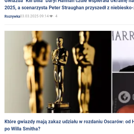
Gwiazda "Kill Billa" Daryl Hannah czule wspierała Ukrainę 
2025, a scenarzysta Peter Straughan przyszedł z niebiesko-
03.03.2025 09:14
4
Rozrywka
Które gwiazdy mają zakaz udziału w rozdaniu Oscarów: od 
po Willa Smitha?