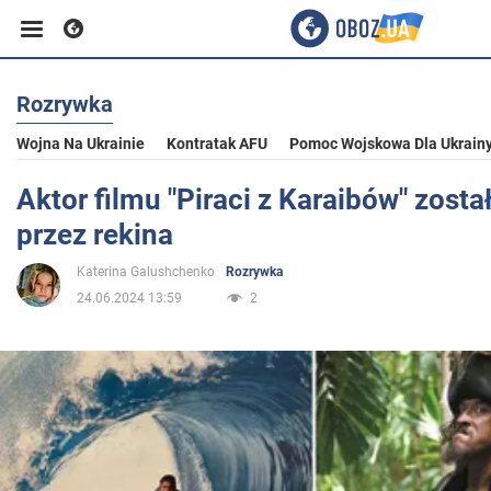
Rozrywka
Biznes
Wojna Na Ukrainie
Kontratak AFU
Pomoc Wojskowa Dla Ukrain
Sport
Aktor filmu "Piraci z Karaibów" zosta
przez rekina
Rozrywka
Katerina Galushchenko
Rozrywka
24.06.2024 13:59
2
Życie
Polityka
Społeczeństwo