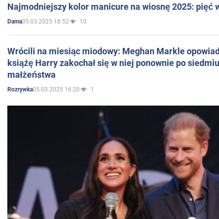
Najmodniejszy kolor manicure na wiosnę 2025: pięć
05.03.2025 18:52
10
Dama
Wrócili na miesiąc miodowy: Meghan Markle opowiada
książę Harry zakochał się w niej ponownie po siedmiu
małżeństwa
05.03.2025 16:20
1
Rozrywka