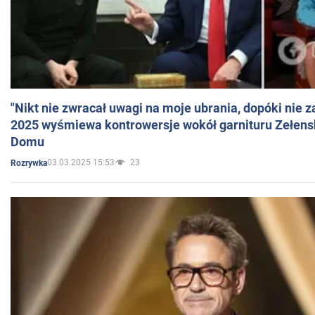
"Nikt nie zwracał uwagi na moje ubrania, dopóki nie z
2025 wyśmiewa kontrowersje wokół garnituru Zełens
Domu
03.03.2025 15:53
23
Rozrywka