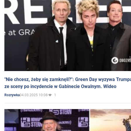
"Nie chcesz, żeby się zamknęli?": Green Day wyzywa Trump
ze sceny po incydencie w Gabinecie Owalnym. Wideo
04.03.2025 10:08
1
Rozrywka