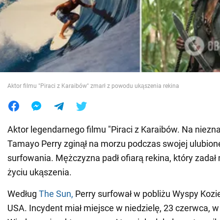
Wojna na Ukrainie
Świat
Jedzenie
Aktor filmu "Piraci z Karaibów" zmarł z powodu ukąszenia rekina
Aktor legendarnego filmu "Piraci z Karaibów. Na niez
Tamayo Perry zginął na morzu podczas swojej ulubione
surfowania. Mężczyzna padł ofiarą rekina, który zada
życiu ukąszenia.
Według
The Sun,
Perry surfował w pobliżu Wyspy Kozi
USA. Incydent miał miejsce w niedzielę, 23 czerwca, w