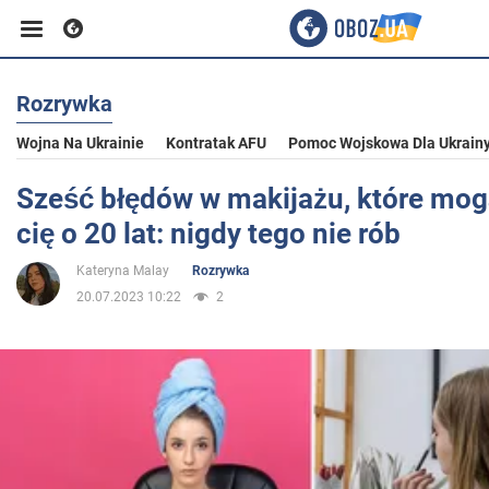
Rozrywka
Biznes
Wojna Na Ukrainie
Kontratak AFU
Pomoc Wojskowa Dla Ukrain
Sport
Sześć błędów w makijażu, które mog
cię o 20 lat: nigdy tego nie rób
Rozrywka
Kateryna Malay
Rozrywka
20.07.2023 10:22
2
Życie
Polityka
Społeczeństwo