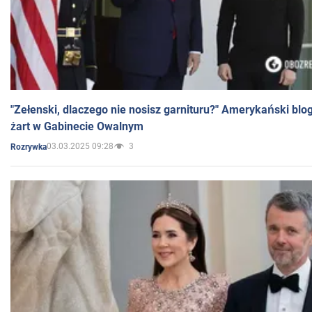
"Zełenski, dlaczego nie nosisz garnituru?" Amerykański blo
żart w Gabinecie Owalnym
03.03.2025 09:28
3
Rozrywka