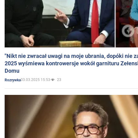
"Nikt nie zwracał uwagi na moje ubrania, dopóki nie z
2025 wyśmiewa kontrowersje wokół garnituru Zełens
Domu
03.03.2025 15:53
23
Rozrywka