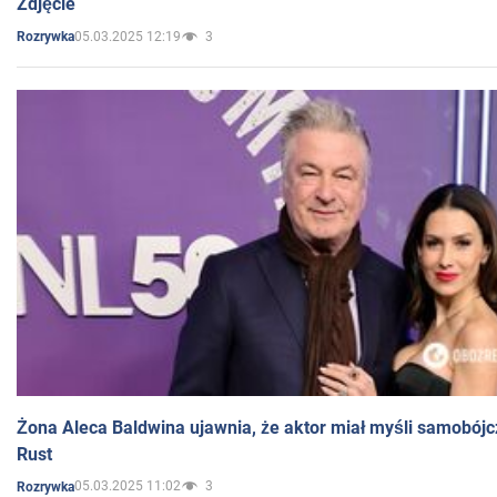
Zdjęcie
05.03.2025 12:19
3
Rozrywka
Żona Aleca Baldwina ujawnia, że aktor miał myśli samobójc
Rust
05.03.2025 11:02
3
Rozrywka