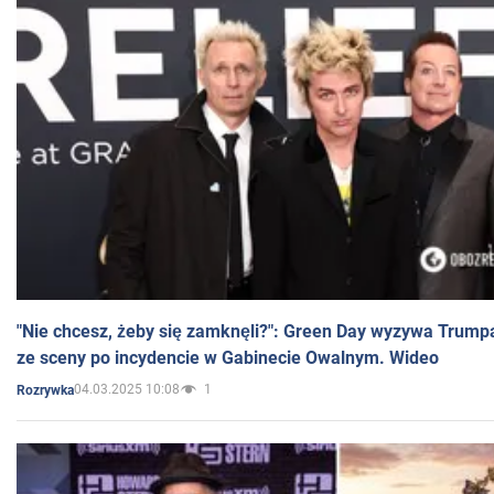
"Nie chcesz, żeby się zamknęli?": Green Day wyzywa Trump
ze sceny po incydencie w Gabinecie Owalnym. Wideo
04.03.2025 10:08
1
Rozrywka