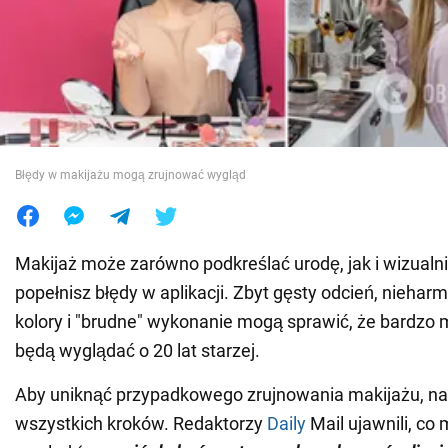
Wojna na Ukrainie
Świat
Jedzenie
Błędy w makijażu mogą zrujnować wygląd
Makijaż może zarówno podkreślać urodę, jak i wizualnie
popełnisz błędy w aplikacji. Zbyt gęsty odcień, niehar
kolory i "brudne" wykonanie mogą sprawić, że bardzo 
będą wyglądać o 20 lat starzej.
Aby uniknąć przypadkowego zrujnowania makijażu, na
wszystkich kroków. Redaktorzy
Daily
Mail ujawnili, co