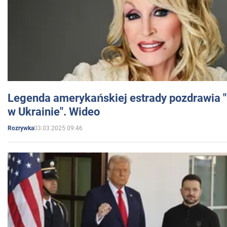
Legenda amerykańskiej estrady pozdrawia "br
w Ukrainie". Wideo
03.03.2025 09:46
Rozrywka