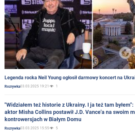
Legenda rocka Neil Young ogłosił darmowy koncert na Ukra
03.03.2025 19:21
1
Rozrywka
"Widziałem też historie z Ukrainy. I ja też tam byłem"
aktor Misha Collins postawił J.D. Vance'a na swoim m
kontrowersjach w Białym Domu
03.03.2025 15:55
5
Rozrywka