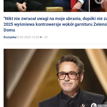
"Nikt nie zwracał uwagi na moje ubrania, dopóki nie z
2025 wyśmiewa kontrowersje wokół garnituru Zełens
Domu
03.03.2025 15:53
23
Rozrywka