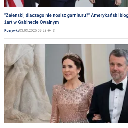
"Zełenski, dlaczego nie nosisz garnituru?" Amerykański blo
żart w Gabinecie Owalnym
03.03.2025 09:28
3
Rozrywka