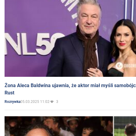
Żona Aleca Baldwina ujawnia, że aktor miał myśli samobójc
Rust
05.03.2025 11:02
3
Rozrywka