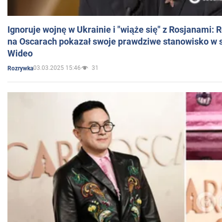
Ignoruje wojnę w Ukrainie i "wiąże się" z Rosjanami: 
na Oscarach pokazał swoje prawdziwe stanowisko w s
Wideo
03.03.2025 15:46
31
Rozrywka