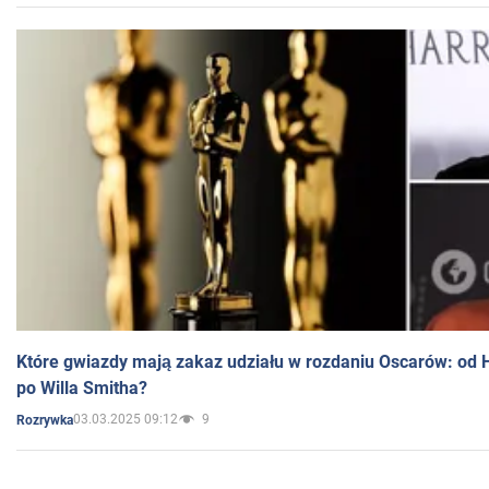
Które gwiazdy mają zakaz udziału w rozdaniu Oscarów: od 
po Willa Smitha?
03.03.2025 09:12
9
Rozrywka