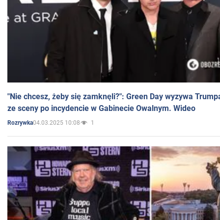
"Nie chcesz, żeby się zamknęli?": Green Day wyzywa Trump
ze sceny po incydencie w Gabinecie Owalnym. Wideo
04.03.2025 10:08
1
Rozrywka