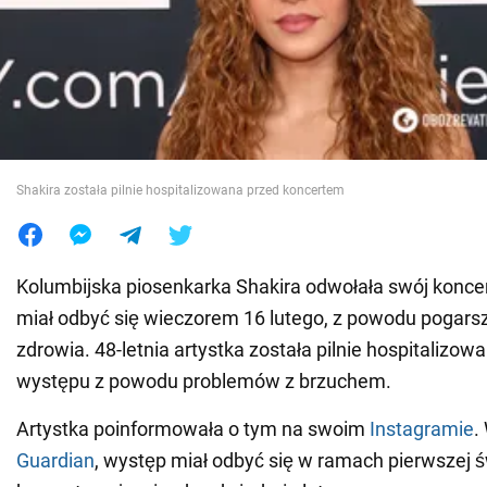
Wojna na Ukrainie
Świat
Jedzenie
Shakira została pilnie hospitalizowana przed koncertem
Kolumbijska piosenkarka Shakira odwołała swój koncer
miał odbyć się wieczorem 16 lutego, z powodu pogars
zdrowia. 48-letnia artystka została pilnie hospitalizo
występu z powodu problemów z brzuchem.
Artystka poinformowała o tym na swoim
Instagramie
.
Guardian
, występ miał odbyć się w ramach pierwszej ś