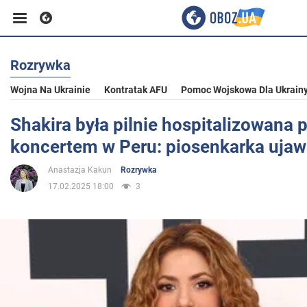
Rozrywka
Biznes
Wojna Na Ukrainie
Kontratak AFU
Pomoc Wojskowa Dla Ukrain
Sport
Shakira była pilnie hospitalizowana 
koncertem w Peru: piosenkarka ujaw
Rozrywka
Anastazja Kakun
Rozrywka
17.02.2025 18:00
3
Życie
Polityka
Społeczeństwo