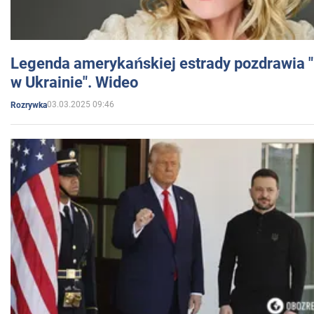
Legenda amerykańskiej estrady pozdrawia "br
w Ukrainie". Wideo
03.03.2025 09:46
Rozrywka