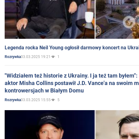
Legenda rocka Neil Young ogłosił darmowy koncert na Ukra
03.03.2025 19:21
1
Rozrywka
"Widziałem też historie z Ukrainy. I ja też tam byłem"
aktor Misha Collins postawił J.D. Vance'a na swoim m
kontrowersjach w Białym Domu
03.03.2025 15:55
5
Rozrywka