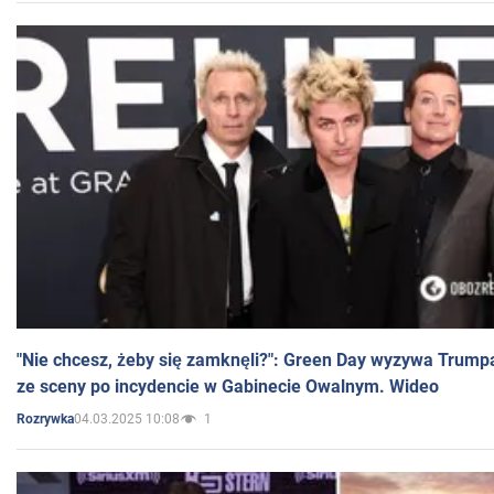
"Nie chcesz, żeby się zamknęli?": Green Day wyzywa Trump
ze sceny po incydencie w Gabinecie Owalnym. Wideo
04.03.2025 10:08
1
Rozrywka