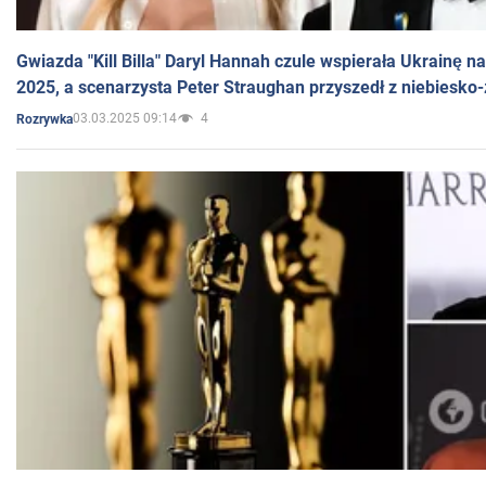
Gwiazda "Kill Billa" Daryl Hannah czule wspierała Ukrainę 
2025, a scenarzysta Peter Straughan przyszedł z niebiesko-
03.03.2025 09:14
4
Rozrywka