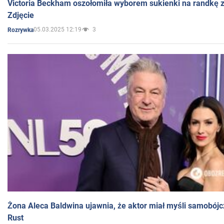
Victoria Beckham oszołomiła wyborem sukienki na randkę
Zdjęcie
05.03.2025 12:19
3
Rozrywka
Żona Aleca Baldwina ujawnia, że aktor miał myśli samobójc
Rust