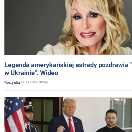
Legenda amerykańskiej estrady pozdrawia "br
w Ukrainie". Wideo
03.03.2025 09:46
Rozrywka