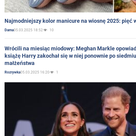
Najmodniejszy kolor manicure na wiosnę 2025: pięć
05.03.2025 18:52
10
Dama
Wrócili na miesiąc miodowy: Meghan Markle opowiada
książę Harry zakochał się w niej ponownie po siedmiu
małżeństwa
05.03.2025 16:20
1
Rozrywka