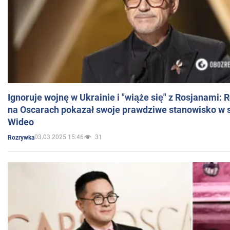
Ignoruje wojnę w Ukrainie i "wiąże się" z Rosjanami: 
na Oscarach pokazał swoje prawdziwe stanowisko w s
Wideo
03.03.2025 15:46
31
Rozrywka