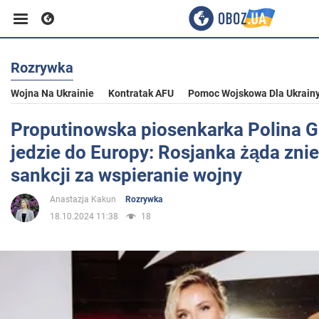
Rozrywka
Biznes
Wojna Na Ukrainie
Kontratak AFU
Pomoc Wojskowa Dla Ukrain
Sport
Proputinowska piosenkarka Polina G
jedzie do Europy: Rosjanka żąda znie
Rozrywka
sankcji za wspieranie wojny
Anastazja Kakun
Rozrywka
Życie
18.10.2024 11:38
18
Polityka
Społeczeństwo