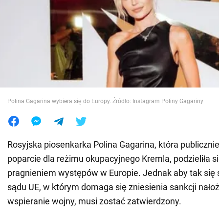
Wojna na Ukrainie
Świat
Jedzenie
Polina Gagarina wybiera się do Europy. Źródło: Instagram Poliny Gagariny
Rosyjska piosenkarka Polina Gagarina, która publiczni
poparcie dla reżimu okupacyjnego Kremla, podzieliła 
pragnieniem występów w Europie. Jednak aby tak się s
sądu UE, w którym domaga się zniesienia sankcji nało
wspieranie wojny, musi zostać zatwierdzony.