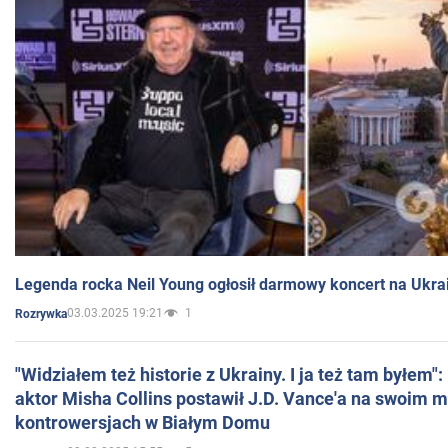
Legenda rocka Neil Young ogłosił darmowy koncert na Ukra
03.03.2025 19:21
1
Rozrywka
"Widziałem też historie z Ukrainy. I ja też tam byłem"
aktor Misha Collins postawił J.D. Vance'a na swoim m
kontrowersjach w Białym Domu