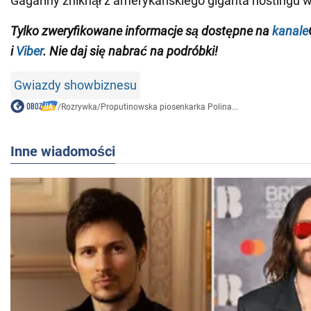
Gagariny zniknął z amerykańskiego giganta hostingu 
Tylko
zweryfikowane informacje są dostępne na
kanale
i
Viber
. Nie daj się nabrać na podróbki!
Gwiazdy showbiznesu
/
Rozrywka
/
Proputinowska piosenkarka Polina...
Inne wiadomości