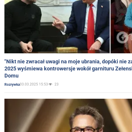
"Nikt nie zwracał uwagi na moje ubrania, dopóki nie z
2025 wyśmiewa kontrowersje wokół garnituru Zełens
Domu
03.03.2025 15:53
23
Rozrywka