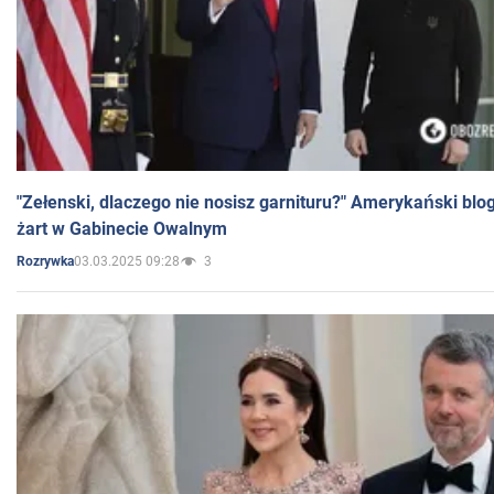
"Zełenski, dlaczego nie nosisz garnituru?" Amerykański blo
żart w Gabinecie Owalnym
03.03.2025 09:28
3
Rozrywka