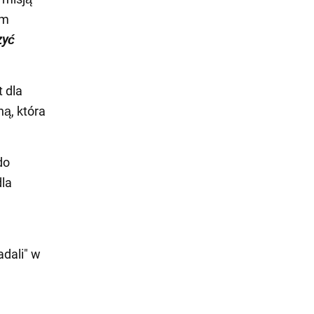
ym
zyć
t dla
ną, która
do
dla
dali" w