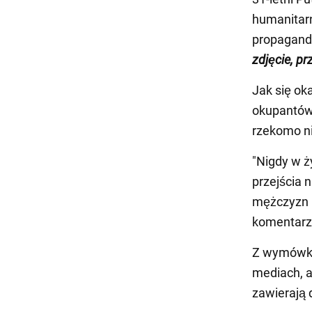
humanitarn
propagand
zdjęcie, p
Jak się ok
okupantów 
rzekomo n
"Nigdy w ż
przejścia 
mężczyzn b
komentarz
Z wymówki 
mediach, al
zawierają 