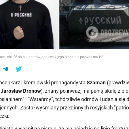
e
ił nie iść do okupantów, ponieważ jego "żona nie pozwoli mu iść".
iosenkarz i kremlowski propagandysta
Szaman
(prawdzi
-
Jarosław Dronow
), znany po inwazji na pełną skalę z pi
sjaninem" i "Wstańmy", tchórzliwie odmówił udania się d
jennych. Został wyśmiany przez innych rosyjskich "patri
czki.
tinista wyjaśnił na piśmie, że nie pojedzie na linię frontu 