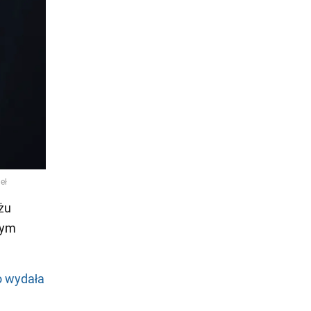
żu
cym
 wydała