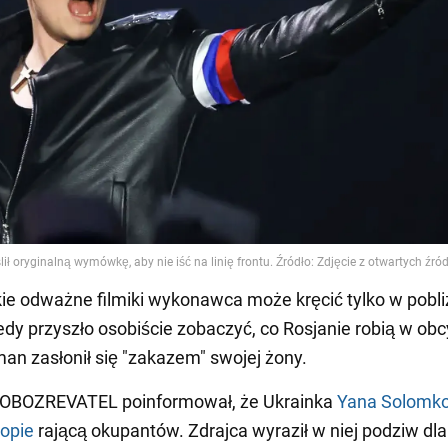
ie odważne filmiki wykonawca może kręcić tylko w pobli
edy przyszło osobiście zobaczyć, co Rosjanie robią w ob
man zasłonił się "zakazem" swojej żony.
OBOZREVATEL poinformował, że Ukrainka
Yana Solomko
opie
rającą okupantów. Zdrajca wyraził w niej podziw dla