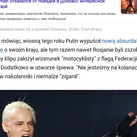
mówiąc, wiosną tego roku Putin wypuścił
nową absurda
ję
o swoim kraju, ale tym razem nawet Rosjanie byli zsz
y klipu założył wizerunek "motocyklisty" z flagą Federacji
. Dodatkowo w utworze śpiewa: "Nie jesteśmy na kolanach
 w nakolanniki i niemalże "ziganił".