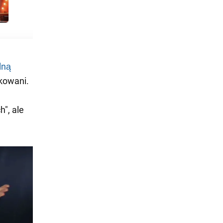
lną
okowani.
", ale