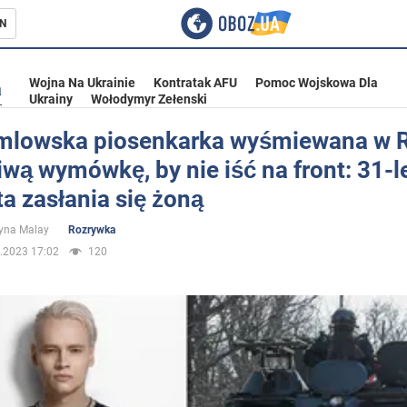
N
Wojna Na Ukrainie
Kontratak AFU
Pomoc Wojskowa Dla
a
Ukrainy
Wołodymyr Zełenski
mlowska piosenkarka wyśmiewana w R
iwą wymówkę, by nie iść na front: 31-l
ka
ta zasłania się żoną
yna Malay
Rozrywka
.2023 17:02
120
eństwo
a Ukrainie