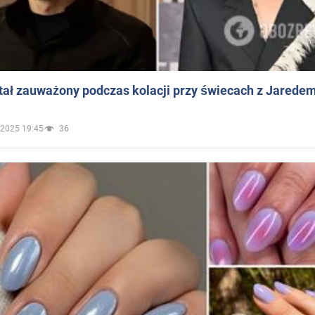
ał zauważony podczas kolacji przy świecach z Jaredem
.2025 19:45
36