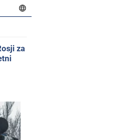
osji za
etni