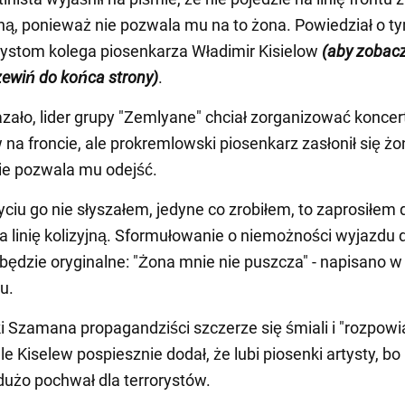
ą, ponieważ nie pozwala mu na to żona. Powiedział o t
ystom kolega piosenkarza Władimir Kisielow
(aby zobac
rzewiń do końca strony)
.
azało, lider grupy "Zemlyane" chciał zorganizować koncer
na froncie, ale prokremlowski piosenkarz zasłonił się żo
ie pozwala mu odejść.
yciu go nie słyszałem, jedyne co zrobiłem, to zaprosiłem 
na linię kolizyjną. Sformułowanie o niemożności wyjazdu 
ędzie oryginalne: "Żona mnie nie puszcza" - napisano w
u.
Szamana propagandziści szczerze się śmiali i "rozpowia
e Kiselew pospiesznie dodał, że lubi piosenki artysty, bo
dużo pochwał dla terrorystów.