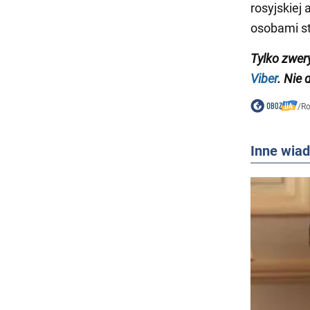
rosyjskiej 
osobami st
Tylko zwer
Viber
. Nie 
/
Ro
Inne wia