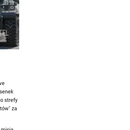
we
osenek
o strefy
otów" za
z misją