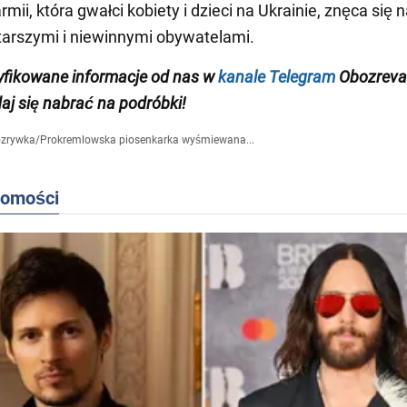
armii, która gwałci kobiety i dzieci na Ukrainie, znęca się 
arszymi i niewinnymi obywatelami.
yfikowane informacje od nas w
kanale Telegram
Obozrevat
daj się nabrać na podróbki!
zrywka
/
Prokremlowska piosenkarka wyśmiewana...
domości