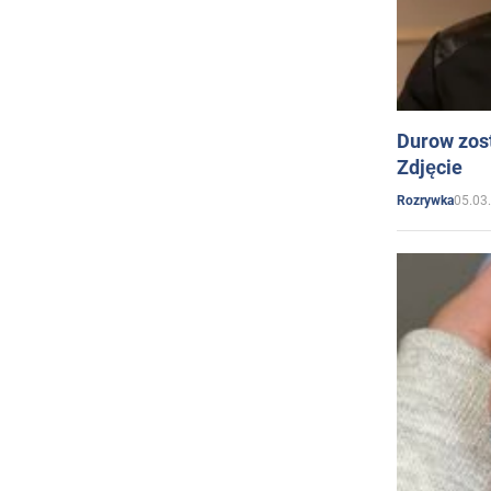
Durow zost
Zdjęcie
05.03
Rozrywka