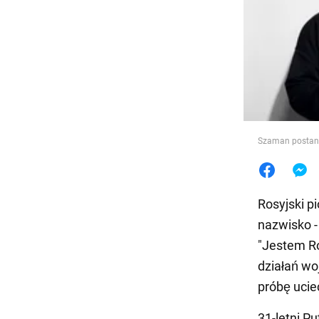
Jedzeni
Szaman postanow
Rosyjski p
nazwisko 
"Jestem Ro
działań wo
próbę ucie
31-letni Pu