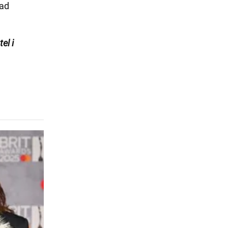
nad
el i