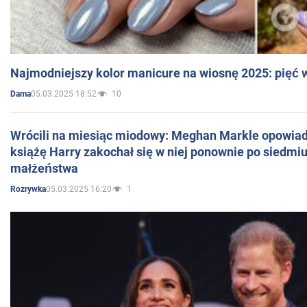
Najmodniejszy kolor manicure na wiosnę 2025: pięć
05.03.2025 18:52
10
Dama
Wrócili na miesiąc miodowy: Meghan Markle opowiada
książę Harry zakochał się w niej ponownie po siedmiu
małżeństwa
05.03.2025 16:20
1
Rozrywka