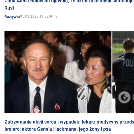
Żona Aleca Baldwina ujawnia, że aktor miał myśli samobójc
Rust
05.03.2025 11:02
3
Rozrywka
Zatrzymanie akcji serca i wypadek: lekarz medycyny przedst
śmierci aktora Gene'a Hackmana, jego żony i psa