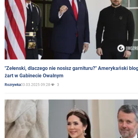
"Zełenski, dlaczego nie nosisz garnituru?" Amerykański blo
żart w Gabinecie Owalnym
03.03.2025 09:28
3
Rozrywka