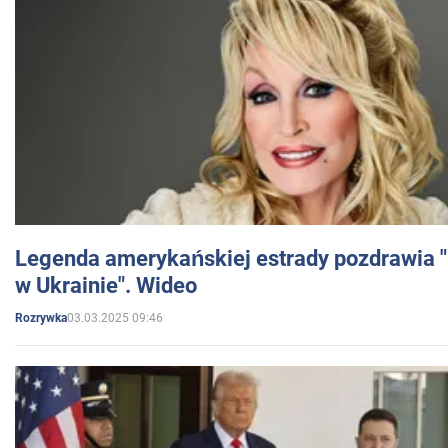
Legenda amerykańskiej estrady pozdrawia "br
w Ukrainie". Wideo
03.03.2025 09:46
Rozrywka