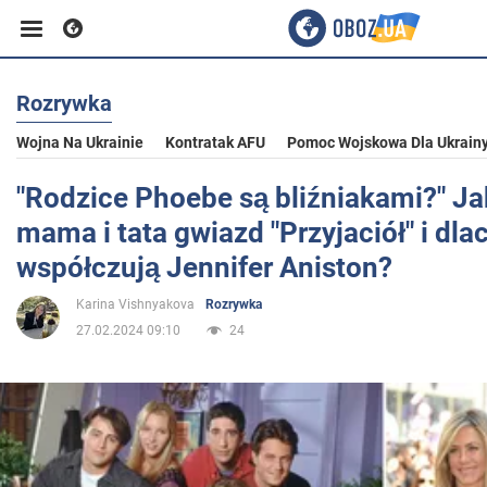
Rozrywka
Biznes
Wojna Na Ukrainie
Kontratak AFU
Pomoc Wojskowa Dla Ukrain
Sport
"Rodzice Phoebe są bliźniakami?" Ja
mama i tata gwiazd "Przyjaciół" i dla
Rozrywka
współczują Jennifer Aniston?
Karina Vishnyakova
Rozrywka
Życie
27.02.2024 09:10
24
Polityka
Społeczeństwo