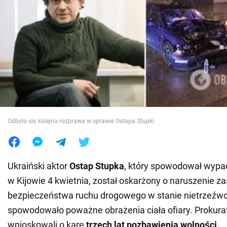
Wojna na Ukrainie
Świat
Jedzenie
Odbyła się kolejna rozprawa w sprawie Ostapa Stupki
Ukraiński aktor
Ostap Stupka
, który spowodował wyp
w Kijowie 4 kwietnia, został oskarżony o naruszenie z
bezpieczeństwa ruchu drogowego w stanie nietrzeźwo
spowodowało poważne obrażenia ciała ofiary. Prokura
wnioskowali o karę
trzech lat pozbawienia wolności.