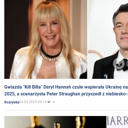
Gwiazda "Kill Billa" Daryl Hannah czule wspierała Ukrainę 
2025, a scenarzysta Peter Straughan przyszedł z niebiesko-
03.03.2025 09:14
4
Rozrywka