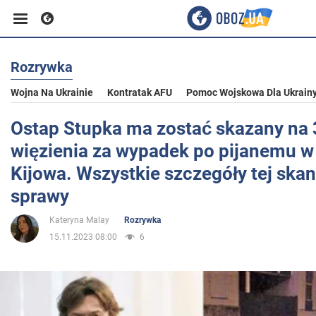
Rozrywka
Biznes
Wojna Na Ukrainie
Kontratak AFU
Pomoc Wojskowa Dla Ukrain
Sport
Ostap Stupka ma zostać skazany na 3
więzienia za wypadek po pijanemu 
Rozrywka
Kijowa. Wszystkie szczegóły tej skan
sprawy
Życie
Kateryna Malay
Rozrywka
15.11.2023 08:00
6
Polityka
Społeczeństwo