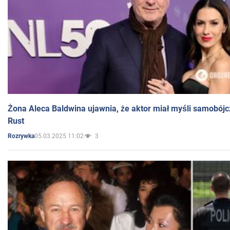
Żona Aleca Baldwina ujawnia, że aktor miał myśli samobójc
Rust
05.03.2025 11:02
3
Rozrywka