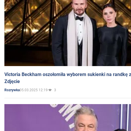
Victoria Beckham oszołomiła wyborem sukienki na randkę
Zdjęcie
05.03.2025 12:19
3
Rozrywka