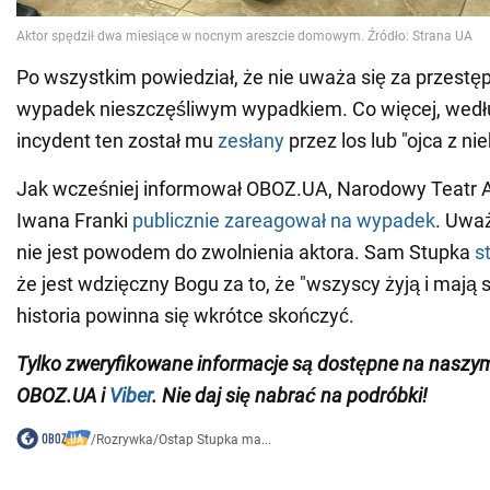
Po wszystkim powiedział, że nie uważa się za przestę
wypadek nieszczęśliwym wypadkiem. Co więcej, wedłu
incydent ten został mu
zesłany
przez los lub "ojca z nie
Jak wcześniej informował OBOZ.UA, Narodowy Teatr 
Iwana Franki
publicznie zareagował na wypadek
. Uwa
nie jest powodem do zwolnienia aktora. Sam Stupka
s
że jest wdzięczny Bogu za to, że "wszyscy żyją i mają si
historia powinna się wkrótce skończyć.
Tylko
zweryfikowane informacje są dostępne na nasz
OBOZ.UA i
Viber
. Nie daj się nabrać na podróbki!
/
Rozrywka
/
Ostap Stupka ma...