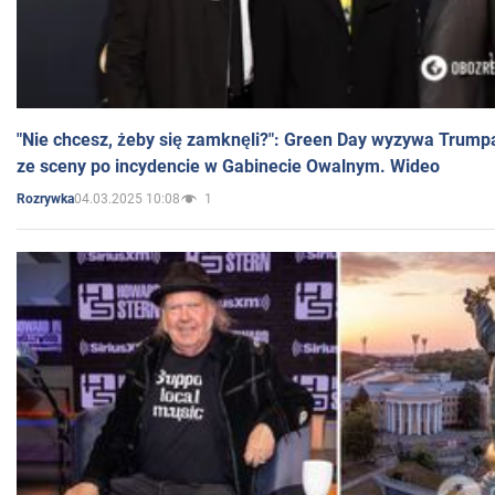
"Nie chcesz, żeby się zamknęli?": Green Day wyzywa Trump
ze sceny po incydencie w Gabinecie Owalnym. Wideo
04.03.2025 10:08
1
Rozrywka