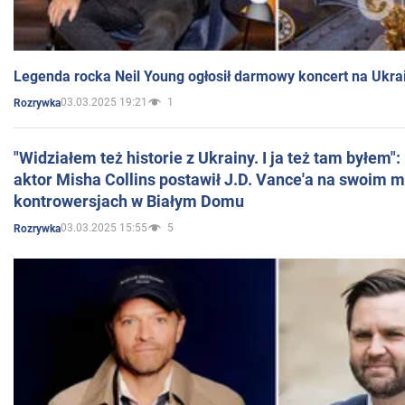
Legenda rocka Neil Young ogłosił darmowy koncert na Ukra
03.03.2025 19:21
1
Rozrywka
"Widziałem też historie z Ukrainy. I ja też tam byłem"
aktor Misha Collins postawił J.D. Vance'a na swoim m
kontrowersjach w Białym Domu
03.03.2025 15:55
5
Rozrywka