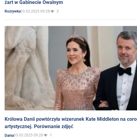
żart w Gabinecie Owalnym
03.03.2025 09:28
3
Rozrywka
Królowa Danii powtórzyła wizerunek Kate Middleton na coro
artystycznej. Porównanie zdjęć
03.03.2025 09:20
1
Dama