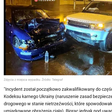
"Incydent został początkowo zakwalifikowany do części
Kodeksu karnego Ukrainy (naruszenie zasad bezpiecz
drogowego w stanie nietrzeźwości, które spowodowało
umiarkowane obrażenia ciała). Biorąc jednak pod uwa