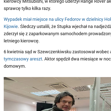
kierowcy Mitsubishi, w którego uderzył Range Rover akt
sprawcę tylko kilka razy.
Wypadek miał miejsce na ulicy Fedorov w dzielnicy Hol
Kijowie
. Śledczy ustalili, że Stupka wjechał na nadjeżd
zderzył się z zaparkowanym samochodem prowadzon
letniego kierowcę.
6 kwietnia sąd w Szewczenkiwsku zastosował wobec 
tymczasowy areszt
. Aktor spędził dwa miesiące w no
domowym.